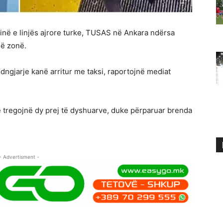
inë e linjës ajrore turke, TUSAS në Ankara ndërsa
në zonë.
ngjarje kanë arritur me taksi, raportojnë mediat
 tregojnë dy prej të dyshuarve, duke përparuar brenda
- Advertisment -