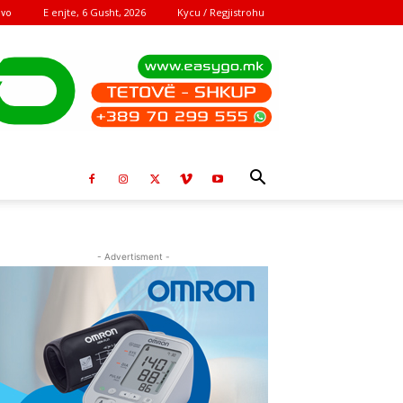
E enjte, 6 Gusht, 2026
Kycu / Regjistrohu
ovo
- Advertisment -