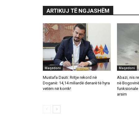
ARTIKUJ TË NGJASHËM
Maqedoni
Maqedoni
Mustafa Dauti: Rritje rekord në
Abazi, nis re
Doganë: 14,14 miliardë denarë të hyra
në Bogovinë
vetëm në korrik!
funksionale 
arsim