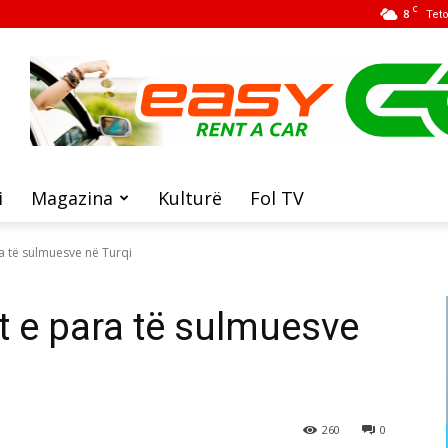
C
8
Tet
i
Magazina
Kulturë
Fol TV
a të sulmuesve në Turqi
 e para të sulmuesve
260
0