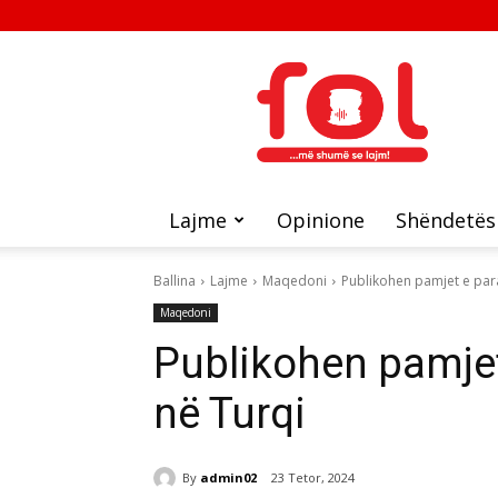
FOL
Lajme
Opinione
Shëndetës
Ballina
Lajme
Maqedoni
Publikohen pamjet e par
Maqedoni
Publikohen pamjet
në Turqi
By
admin02
23 Tetor, 2024