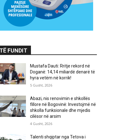
TË FUNDIT
Mustafa Dauti: Rritje rekord në
Doganë: 14,14 miliardë denarë të
hyra vetëm në korrik!
5 Gusht, 2026
Abazi, nis renovimin e shkollës
fillore në Bogovinë: Investojmë në
shkolla funksionale dhe mjedis
cilësor në arsim
4 Gusht, 2026
Talenti shqiptar nga Tetova i