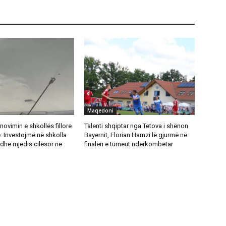
Maqedoni
novimin e shkollës fillore
Talenti shqiptar nga Tetova i shënon
: Investojmë në shkolla
Bayernit, Florian Hamzi lë gjurmë në
dhe mjedis cilësor në
finalen e turneut ndërkombëtar