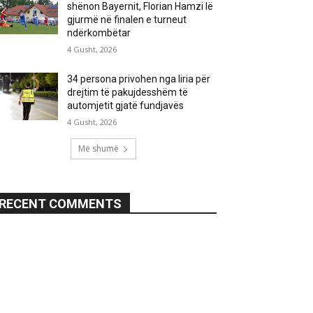
shënon Bayernit, Florian Hamzi lë
gjurmë në finalen e turneut
ndërkombëtar
4 Gusht, 2026
34 persona privohen nga liria për
drejtim të pakujdesshëm të
automjetit gjatë fundjavës
4 Gusht, 2026
Më shumë
RECENT COMMENTS