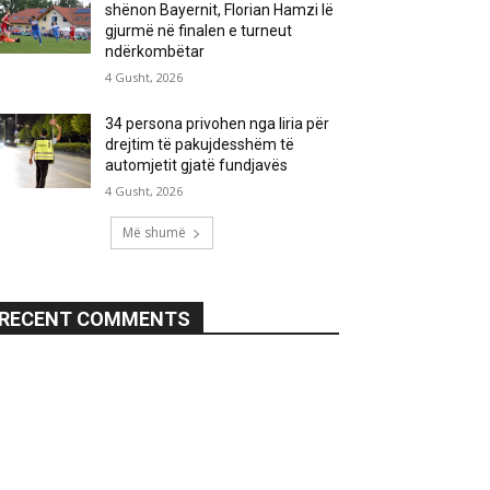
shënon Bayernit, Florian Hamzi lë
gjurmë në finalen e turneut
ndërkombëtar
4 Gusht, 2026
34 persona privohen nga liria për
drejtim të pakujdesshëm të
automjetit gjatë fundjavës
4 Gusht, 2026
Më shumë
RECENT COMMENTS