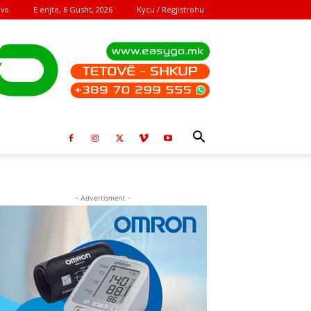
E enjte, 6 Gusht, 2026
Kycu / Regjistrohu
ovo
- Advertisment -