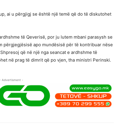
p, ai u përgjigj se është një temë që do të diskutohet
 ardhshme të Qeverisë, por ju lutem mbani parasysh se
m përgjegjësisë apo mundësisë për të kontribuar nëse
 Shpresoj që në një nga seancat e ardhshme të
et në prag të dimrit që po vjen, tha ministri Perinski.
- Advertisment -