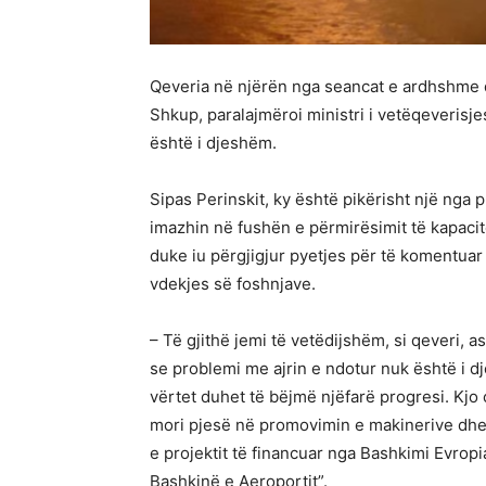
Qeveria në njërën nga seancat e ardhshme do
Shkup, paralajmëroi ministri i vetëqeverisjes
është i djeshëm.
Sipas Perinskit, ky është pikërisht një nga 
imazhin në fushën e përmirësimit të kapaci
duke iu përgjigjur pyetjes për të komentuar 
vdekjes së foshnjave.
– Të gjithë jemi të vetëdijshëm, si qeveri,
se problemi me ajrin e ndotur nuk është i 
vërtet duhet të bëjmë njëfarë progresi. Kjo ç
mori pjesë në promovimin e makinerive dhe q
e projektit të financuar nga Bashkimi Evrop
Bashkinë e Aeroportit”.