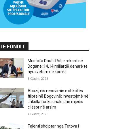
TË FUNDIT
Mustafa Dauti: Rritje rekord në
Doganë: 14,14 miliardë denarë të
hyra vetëm në korrik!
5 Gusht, 2026
Abazi, nis renovimin e shkollës
fillore në Bogovinë: Investojmë në
shkolla funksionale dhe mjedis
cilësor në arsim
4 Gusht, 2026
Talenti shqiptar nga Tetova i