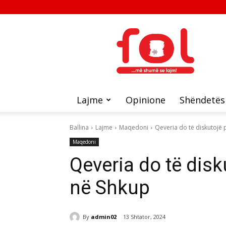
FOL
Lajme
Opinione
Shëndetës
Ballina
Lajme
Maqedoni
Qeveria do të diskutojë p
Maqedoni
Qeveria do të disku
në Shkup
By
admin02
13 Shtator, 2024