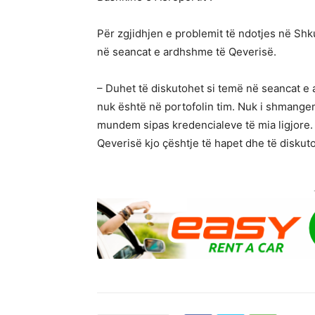
Për zgjidhjen e problemit të ndotjes në Shku
në seancat e ardhshme të Qeverisë.
– Duhet të diskutohet si temë në seancat e
nuk është në portofolin tim. Nuk i shmange
mundem sipas kredencialeve të mia ligjore.
Qeverisë kjo çështje të hapet dhe të diskutoh