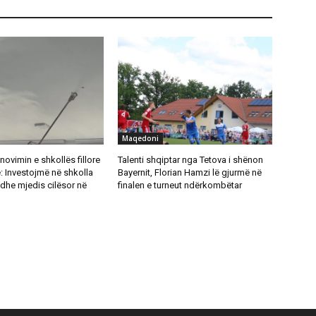
Maqedoni
novimin e shkollës fillore
Talenti shqiptar nga Tetova i shënon
: Investojmë në shkolla
Bayernit, Florian Hamzi lë gjurmë në
dhe mjedis cilësor në
finalen e turneut ndërkombëtar