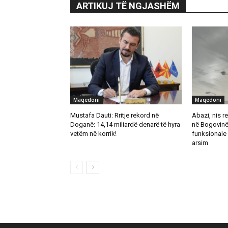
ARTIKUJ TË NGJASHËM
Maqedoni
Maqedoni
Mustafa Dauti: Rritje rekord në
Abazi, nis re
Doganë: 14,14 miliardë denarë të hyra
në Bogovinë
vetëm në korrik!
funksionale 
arsim