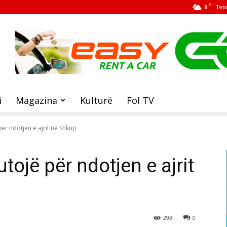
C
8
Tet
i
Magazina
Kulturë
Fol TV
ër ndotjen e ajrit në Shkup
tojë për ndotjen e ajrit
293
0