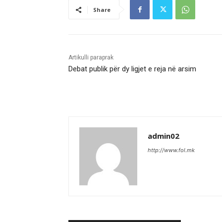
Share
Artikulli paraprak
Debat publik për dy ligjet e reja në arsim
admin02
http://www.fol.mk