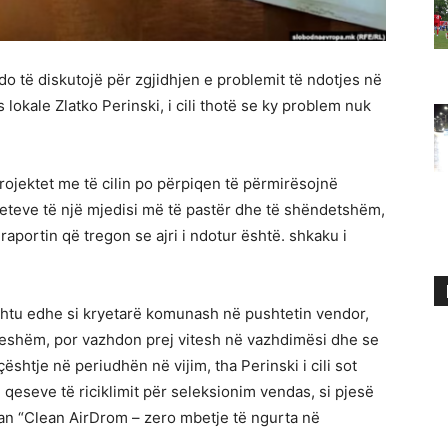
 të diskutojë për zgjidhjen e problemit të ndotjes në
 lokale Zlatko Perinski, i cili thotë se ky problem nuk
projektet me të cilin po përpiqen të përmirësojnë
teteve të një mjedisi më të pastër dhe të shëndetshëm,
raportin që tregon se ajri i ndotur është. shkaku i
 ashtu edhe si kryetarë komunash në pushtetin vendor,
djeshëm, por vazhdon prej vitesh në vazhdimësi dhe se
ështje në periudhën në vijim, tha Perinski i cili sot
eseve të riciklimit për seleksionim vendas, si pjesë
ian “Clean AirDrom – zero mbetje të ngurta në