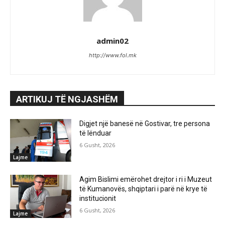
admin02
http://www.fol.mk
ARTIKUJ TË NGJASHËM
Digjet një banesë në Gostivar, tre persona
të lënduar
6 Gusht, 2026
Lajme
Agim Bislimi emërohet drejtor i ri i Muzeut
të Kumanovës, shqiptari i parë në krye të
institucionit
6 Gusht, 2026
Lajme