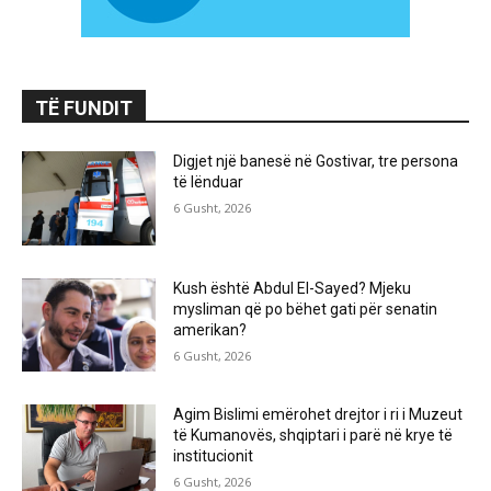
TË FUNDIT
Digjet një banesë në Gostivar, tre persona
të lënduar
6 Gusht, 2026
Kush është Abdul El-Sayed? Mjeku
mysliman që po bëhet gati për senatin
amerikan?
6 Gusht, 2026
Agim Bislimi emërohet drejtor i ri i Muzeut
të Kumanovës, shqiptari i parë në krye të
institucionit
6 Gusht, 2026