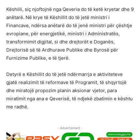
Këshilli, siç njoftojnë nga Qeveria do të ketë kryetar dhe 9
anëtarë. Në krye të Këshillit do të jetë ministri i
Financave, ndërsa anëtarë do të jenë ministri për çështje
evropiane, për energjetikë, ministri i Administratës,
transformimit digjital, si dhe drejtorët e Doganës,
Drejtorisë së të Ardhurave Publike dhe Byrosë për
Furnizime Publike, e të tjerë.
Detyrë e Këshillit do të jetë ndërmarrja e aktiviteteve
gjatë realizimit të reformave të Programit, të shqyrtojë
dhe miratojë propozim planin aksionar vjetor, para
miratimit nga ana e Qeverisë, të ndjekë zbatimin e kështu
me radhë.
- Advertisment -