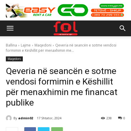
Ballina
Lajme
Maqedoni
Qeveria në seancën e sotme vendosi
formimin e Këshillit për menaxhimin me...
Maqedoni
Qeveria në seancën e sotme
vendosi formimin e Këshillit
për menaxhimin me financat
publike
By
admin02
17 Shtator, 2024
238
0