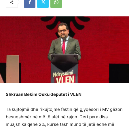
Shkruan Bekim Qoku deputet i VLEN
Ta kujtojmë dhe rikujtojmë faktin që gjyqësori i MV gëzon
besueshmërinë më të ulët në rajon. Deri para disa
muajsh ka qenë 2%, kurse tash mund të jetë edhe më