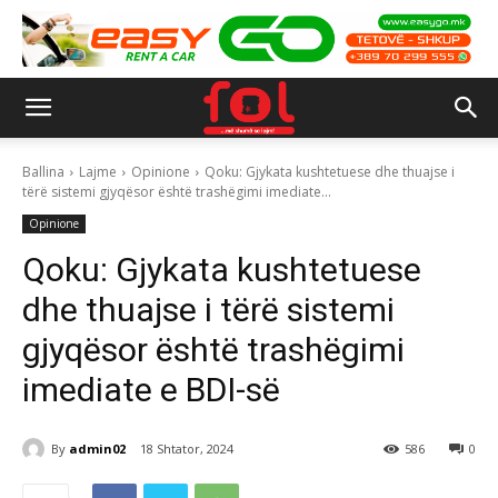
Ballina
Lajme
Opinione
Qoku: Gjykata kushtetuese dhe thuajse i
tërë sistemi gjyqësor është trashëgimi imediate...
Opinione
Qoku: Gjykata kushtetuese
dhe thuajse i tërë sistemi
gjyqësor është trashëgimi
imediate e BDI-së
By
admin02
18 Shtator, 2024
586
0