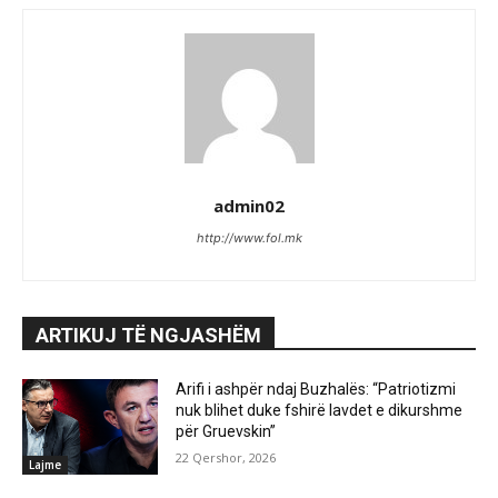
admin02
http://www.fol.mk
ARTIKUJ TË NGJASHËM
Arifi i ashpër ndaj Buzhalës: “Patriotizmi
nuk blihet duke fshirë lavdet e dikurshme
për Gruevskin”
22 Qershor, 2026
Lajme