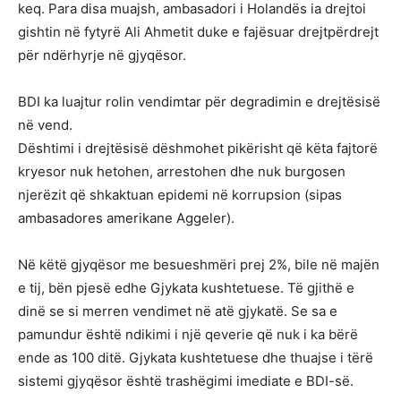
keq. Para disa muajsh, ambasadori i Holandës ia drejtoi
gishtin në fytyrë Ali Ahmetit duke e fajësuar drejtpërdrejt
për ndërhyrje në gjyqësor.
BDI ka luajtur rolin vendimtar për degradimin e drejtësisë
në vend.
Dështimi i drejtësisë dëshmohet pikërisht që këta fajtorë
kryesor nuk hetohen, arrestohen dhe nuk burgosen
njerëzit që shkaktuan epidemi në korrupsion (sipas
ambasadores amerikane Aggeler).
Në këtë gjyqësor me besueshmëri prej 2%, bile në majën
e tij, bën pjesë edhe Gjykata kushtetuese. Të gjithë e
dinë se si merren vendimet në atë gjykatë. Se sa e
pamundur është ndikimi i një qeverie që nuk i ka bërë
ende as 100 ditë. Gjykata kushtetuese dhe thuajse i tërë
sistemi gjyqësor është trashëgimi imediate e BDI-së.