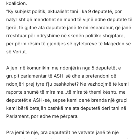
koalicion.
“Ky subjekt politik, aktualisht tani i ka 9 deputetë, por
natyrisht që mendohet se mund të vijnë edhe deputetë të
tjerë, të gjithë ata deputetë janë të mirëseardhur, që janë
rreshtuar për ndryshime në skenën politike shqiptare,
për përmirësim të gjendjes së qytetarëve të Maqedonisë
së Veriut.
A jeni në komunikim me ndonjërin nga 5 deputetët e
grupit parlamentar të ASH-së dhe a pretendoni që
ndonjëri prej tyre t’ju bashkohet? Ne vazhdojmë të kemi
raporte shumë të mira me…të mira të themi kështu me
deputetët e ASH-së, sepse kemi qenë brenda një grupi
kemi bërë betejën bashkë me ata deputetë deri tani në
Parlament, por edhe më përpara.
Pra jemi të një, pra deputetët në vetvete janë të një