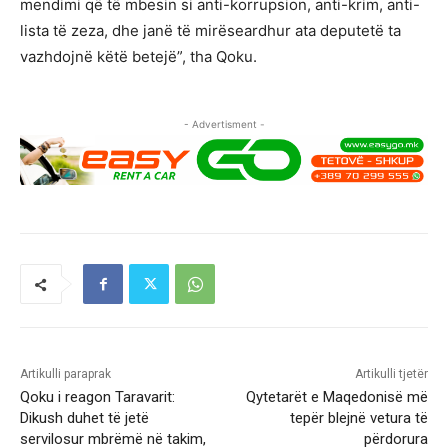
mendimi që të mbesin si anti-korrupsion, anti-krim, anti-
lista të zeza, dhe janë të mirëseardhur ata deputetë ta
vazhdojnë këtë betejë”, tha Qoku.
- Advertisment -
Artikulli paraprak
Artikulli tjetër
Qoku i reagon Taravarit:
Qytetarët e Maqedonisë më
Dikush duhet të jetë
tepër blejnë vetura të
servilosur mbrëmë në takim,
përdorura