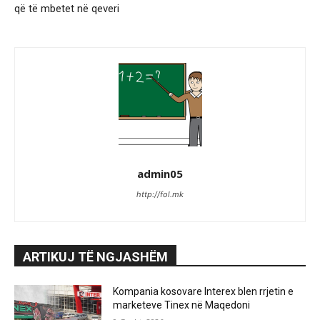
që të mbetet në qeveri
admin05
http://fol.mk
ARTIKUJ TË NGJASHËM
Kompania kosovare Interex blen rrjetin e
marketeve Tinex në Maqedoni