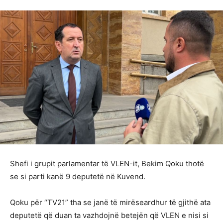
Shefi i grupit parlamentar të VLEN-it, Bekim Qoku thotë
se si parti kanë 9 deputetë në Kuvend.
Qoku për “TV21” tha se janë të mirëseardhur të gjithë ata
deputetë që duan ta vazhdojnë betejën që VLEN e nisi si