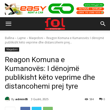
Ballina
Lajme
Maqedoni
Reagon Komuna e Kumanovës: I dënojmë
publikisht këto veprime dhe distancohemi prej...
Maqedoni
Reagon Komuna e
Kumanovës: I dënojmë
publikisht këto veprime dhe
distancohemi prej tyre
By
admin05
3 Gusht, 2025
584
0