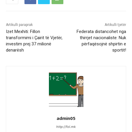
Artikulli paraprak
Artikulli tjetër
Izet Mexhiti: Fillon
Federata distancohet nga
transformimi i Çairit të Vjetër,
thirrjet nacionaliste: Nuk
investim prej 37 milionë
përfaqësojnë shpirtin e
denarësh
sportit!
admin05
http://fol.mk