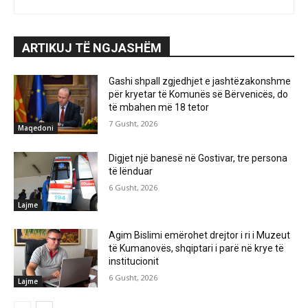
ARTIKUJ TË NGJASHËM
Gashi shpall zgjedhjet e jashtëzakonshme
për kryetar të Komunës së Bërvenicës, do
të mbahen më 18 tetor
7 Gusht, 2026
Maqedoni
Digjet një banesë në Gostivar, tre persona
të lënduar
6 Gusht, 2026
Lajme
Agim Bislimi emërohet drejtor i ri i Muzeut
të Kumanovës, shqiptari i parë në krye të
institucionit
6 Gusht, 2026
Lajme