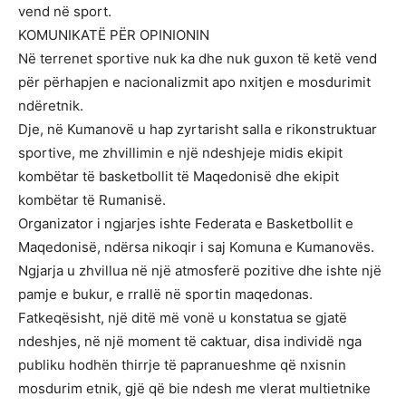
vend në sport.
KOMUNIKATË PËR OPINIONIN
Në terrenet sportive nuk ka dhe nuk guxon të ketë vend
për përhapjen e nacionalizmit apo nxitjen e mosdurimit
ndëretnik.
Dje, në Kumanovë u hap zyrtarisht salla e rikonstruktuar
sportive, me zhvillimin e një ndeshjeje midis ekipit
kombëtar të basketbollit të Maqedonisë dhe ekipit
kombëtar të Rumanisë.
Organizator i ngjarjes ishte Federata e Basketbollit e
Maqedonisë, ndërsa nikoqir i saj Komuna e Kumanovës.
Ngjarja u zhvillua në një atmosferë pozitive dhe ishte një
pamje e bukur, e rrallë në sportin maqedonas.
Fatkeqësisht, një ditë më vonë u konstatua se gjatë
ndeshjes, në një moment të caktuar, disa individë nga
publiku hodhën thirrje të papranueshme që nxisnin
mosdurim etnik, gjë që bie ndesh me vlerat multietnike