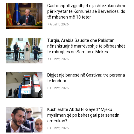
Gashi shpall zgjedhjet e jashtëzakonshme
për kryetar të Komunës së Bërvenicës, do
të mbahen më 18 tetor
7 Gusht, 2026
Turqia, Arabia Saudite dhe Pakistani
nënshkruajnë marrëveshje të përbashkët
të mbrojtjes në Samitin e Mekës
7 Gusht, 2026
Digjet një banesë në Gostivar, tre persona
të lënduar
6 Gusht, 2026
Kush është Abdul El-Sayed? Mjeku
mysliman që po bëhet gati për senatin
amerikan?
6 Gusht, 2026