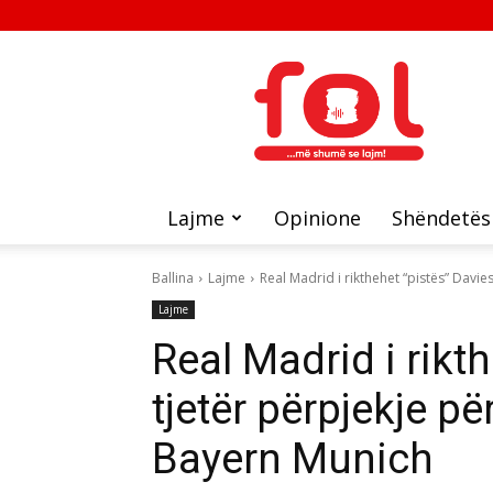
FOL
Lajme
Opinione
Shëndetës
Ballina
Lajme
Real Madrid i rikthehet “pistës” Davies
Lajme
Real Madrid i rikt
tjetër përpjekje p
Bayern Munich