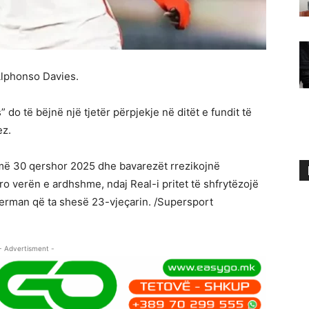
Alphonso Davies.
do të bëjnë një tjetër përpjekje në ditët e fundit të
ez.
më 30 qershor 2025 dhe bavarezët rrezikojnë
o verën e ardhshme, ndaj Real-i pritet të shfrytëzojë
gjerman që ta shesë 23-vjeçarin. /Supersport
- Advertisment -