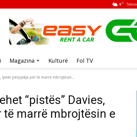
C
8
Tetovo
i
Magazina
Kulturë
Fol TV
, tjetër përpjekje për të marrë mbrojtësin...
hehet “pistës” Davies,
ër të marrë mbrojtësin e