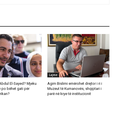
Lajme
Abdul El-Sayed? Mjeku
Agim Bislimi emërohet drejtor i ri i
 po bëhet gati për
Muzeut të Kumanovës, shqiptari i
rikan?
parë në krye të institucionit