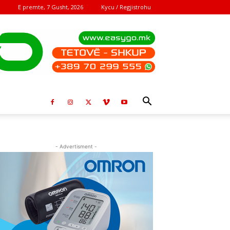
E premte, 7 Gusht, 2026
Kycu / Regjistrohu
- Advertisment -