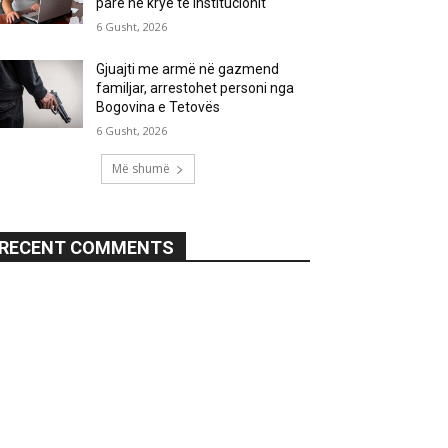
parë në krye të institucionit
6 Gusht, 2026
Gjuajti me armë në gazmend
familjar, arrestohet personi nga
Bogovina e Tetovës
6 Gusht, 2026
Më shumë
RECENT COMMENTS