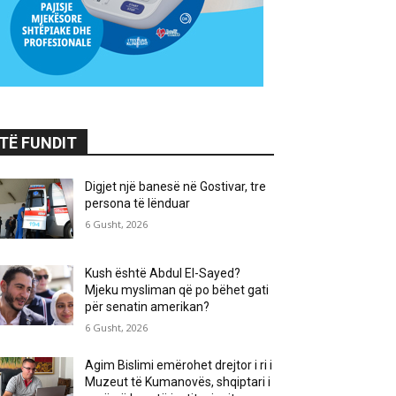
TË FUNDIT
Digjet një banesë në Gostivar, tre
persona të lënduar
6 Gusht, 2026
Kush është Abdul El-Sayed?
Mjeku mysliman që po bëhet gati
për senatin amerikan?
6 Gusht, 2026
Agim Bislimi emërohet drejtor i ri i
Muzeut të Kumanovës, shqiptari i