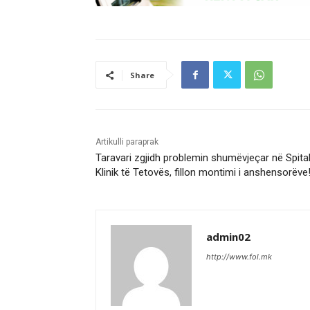
Share
Artikulli paraprak
Taravari zgjidh problemin shumëvjeçar në Spital
Klinik të Tetovës, fillon montimi i anshensorëve
admin02
http://www.fol.mk