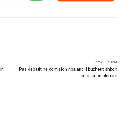
Artikulli tjetër
in
Pas debatit në komision ribalanci i buxhetit shkon
!
në seancë plenare