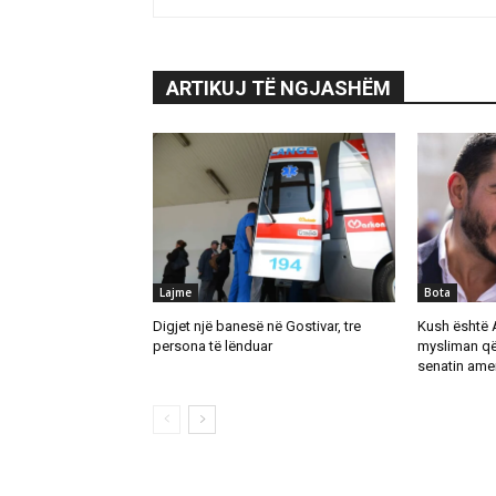
ARTIKUJ TË NGJASHËM
Lajme
Bota
Digjet një banesë në Gostivar, tre
Kush është 
persona të lënduar
mysliman që
senatin ame