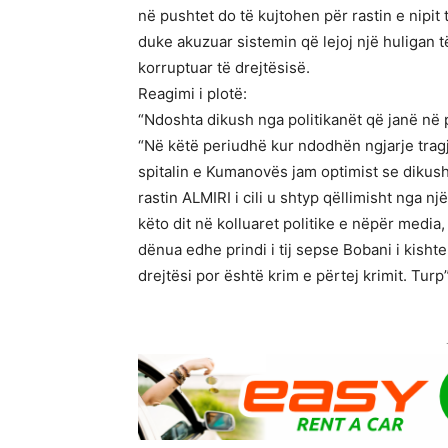
në pushtet do të kujtohen për rastin e nipit 
duke akuzuar sistemin që lejoj një huligan t
korruptuar të drejtësisë.
Reagimi i plotë:
“Ndoshta dikush nga politikanët që janë në p
“Në këtë periudhë kur ndodhën ngjarje tragji
spitalin e Kumanovës jam optimist se dikush 
rastin ALMIRI i cili u shtyp qëllimisht nga 
këto dit në kolluaret politike e nëpër media,
dënua edhe prindi i tij sepse Bobani i kisht
drejtësi por është krim e përtej krimit. Turp