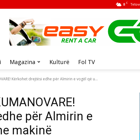
C
8
Tetov
i
Magazina
Kulturë
Fol TV
E! Kërkohet drejtësi edhe për Almirin e vogël që u...
KUMANOVARE!
edhe për Almirin e
 me makinë