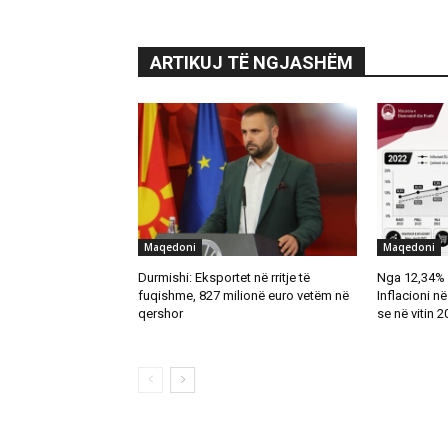
ARTIKUJ TË NGJASHËM
Maqedoni
Maqedoni
Durmishi: Eksportet në rritje të
Nga 12,34% 
fuqishme, 827 milionë euro vetëm në
Inflacioni n
qershor
se në vitin 