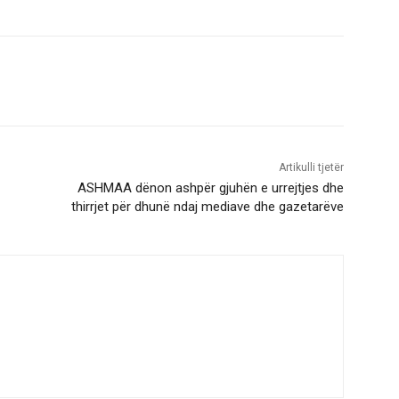
Artikulli tjetër
ASHMAA dënon ashpër gjuhën e urrejtjes dhe
thirrjet për dhunë ndaj mediave dhe gazetarëve