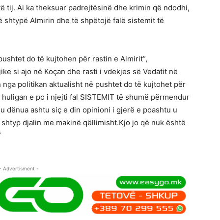
të tij. Ai ka theksuar padrejtësinë dhe krimin që ndodhi,
ë shtypë Almirin dhe të shpëtojë falë sistemit të
ushtet do të kujtohen për rastin e Almirit”,
ke si ajo në Koçan dhe rasti i vdekjes së Vedatit në
nga politikan aktualisht në pushtet do të kujtohet për
një huligan e po i njejti fal SISTEMIT të shumë përmendur
 u dënua ashtu siç e din opinioni i gjerë e poashtu u
e shtyp djalin me makinë qëllimisht.Kjo jo që nuk është
”
- Advertisment -