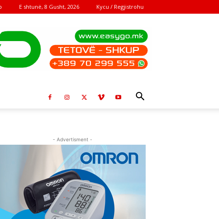
E shtunë, 8 Gusht, 2026
Kycu / Regjistrohu
o
- Advertisment -