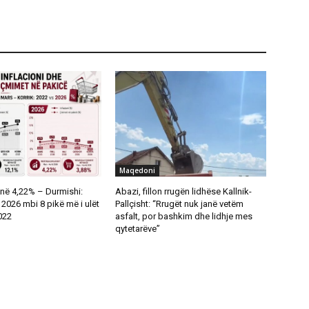
Maqedoni
në 4,22% – Durmishi:
Abazi, fillon rrugën lidhëse Kallnik-
ë 2026 mbi 8 pikë më i ulët
Pallçisht: “Rrugët nuk janë vetëm
2022
asfalt, por bashkim dhe lidhje mes
qytetarëve”