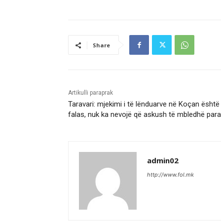
Share
Artikulli paraprak
Taravari: mjekimi i të lënduarve në Koçan është
falas, nuk ka nevojë që askush të mbledhë para
admin02
http://www.fol.mk