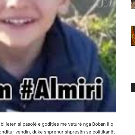
 humbi jetën si pasojë e goditjes me veturë nga Boban Iliq
ronditur vendin, duke shprehur shpresën se politikanët