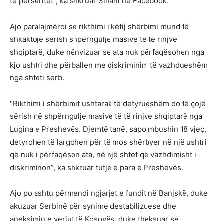
të përsëritet”, ka shkruar Sinani në Facebook.
Ajo paralajmëroi se rikthimi i këtij shërbimi mund të
shkaktojë sërish shpërngulje masive të të rinjve
shqiptarë, duke nënvizuar se ata nuk përfaqësohen nga
kjo ushtri dhe përballen me diskriminim të vazhdueshëm
nga shteti serb.
“Rikthimi i shërbimit ushtarak të detyrueshëm do të çojë
sërish në shpërngulje masive të të rinjve shqiptarë nga
Lugina e Preshevës. Djemtë tanë, sapo mbushin 18 vjeç,
detyrohen të largohen për të mos shërbyer në një ushtri
që nuk i përfaqëson ata, në një shtet që vazhdimisht i
diskriminon”, ka shkruar tutje e para e Preshevës.
Ajo po ashtu përmendi ngjarjet e fundit në Banjskë, duke
akuzuar Serbinë për synime destabilizuese dhe
aneksimin e veriut të Kosovës, duke theksuar se