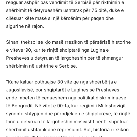
reaguar ashpër pas vendimit të Serbisë për rikthimin e
shërbimit të detyrueshëm ushtarak për 75 ditë, duke e
cilësuar këtë masë si një kërcënim për paqen dhe
sigurinë në rajon.
Sinani theksoi se kjo masë rrezikon të përsërisë historinë
e viteve ’90, kur të rinjtë shqiptarë nga Lugina e
Preshevës u detyruan të largoheshin për të shmangur
shërbimin në ushtrinë e Serbisë.
“Kanë kaluar pothuajse 30 vite që nga shpërbërja e
Jugosllavisë, por shqiptarët e Luginës së Preshevës
ende mbeten të cenueshëm nga politikat diskriminuese
të Beogradit. Në vitet e 90-ta, kur regjimi i Millosheviqit
synonte shtypjen dhe përndjekjen e shqiptarëve, të rinjtë
tanë u detyruan të largoheshin masivisht për t’i shpëtuar
shërbimit ushtarak dhe represionit. Sot, historia rrezikon