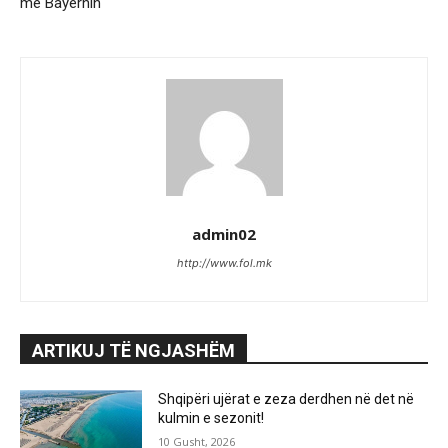
me Bayernin
admin02
http://www.fol.mk
ARTIKUJ TË NGJASHËM
Shqipëri ujërat e zeza derdhen në det në
kulmin e sezonit!
10 Gusht, 2026