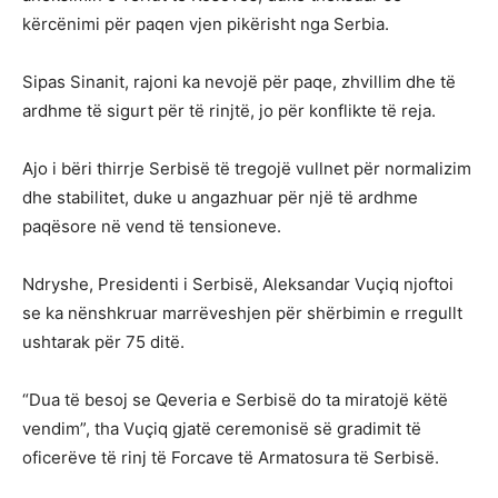
kërcënimi për paqen vjen pikërisht nga Serbia.
Sipas Sinanit, rajoni ka nevojë për paqe, zhvillim dhe të
ardhme të sigurt për të rinjtë, jo për konflikte të reja.
Ajo i bëri thirrje Serbisë të tregojë vullnet për normalizim
dhe stabilitet, duke u angazhuar për një të ardhme
paqësore në vend të tensioneve.
Ndryshe, Presidenti i Serbisë, Aleksandar Vuçiq njoftoi
se ka nënshkruar marrëveshjen për shërbimin e rregullt
ushtarak për 75 ditë.
“Dua të besoj se Qeveria e Serbisë do ta miratojë këtë
vendim”, tha Vuçiq gjatë ceremonisë së gradimit të
oficerëve të rinj të Forcave të Armatosura të Serbisë.