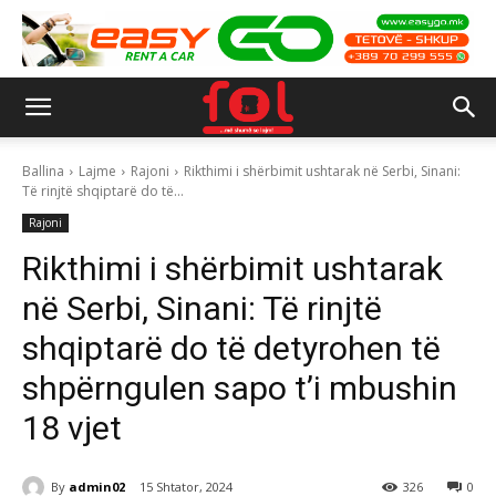
Ballina
Lajme
Rajoni
Rikthimi i shërbimit ushtarak në Serbi, Sinani:
Të rinjtë shqiptarë do të...
Rajoni
Rikthimi i shërbimit ushtarak
në Serbi, Sinani: Të rinjtë
shqiptarë do të detyrohen të
shpërngulen sapo t’i mbushin
18 vjet
By
admin02
15 Shtator, 2024
326
0