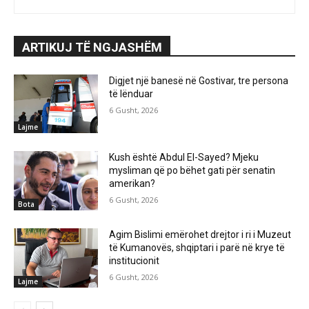
ARTIKUJ TË NGJASHËM
Digjet një banesë në Gostivar, tre persona
të lënduar
6 Gusht, 2026
Lajme
Kush është Abdul El-Sayed? Mjeku
mysliman që po bëhet gati për senatin
amerikan?
6 Gusht, 2026
Bota
Agim Bislimi emërohet drejtor i ri i Muzeut
të Kumanovës, shqiptari i parë në krye të
institucionit
6 Gusht, 2026
Lajme