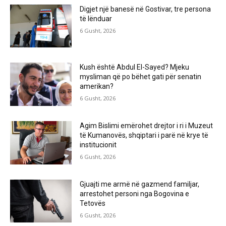
Digjet një banesë në Gostivar, tre persona
të lënduar
6 Gusht, 2026
Kush është Abdul El-Sayed? Mjeku
mysliman që po bëhet gati për senatin
amerikan?
6 Gusht, 2026
Agim Bislimi emërohet drejtor i ri i Muzeut
të Kumanovës, shqiptari i parë në krye të
institucionit
6 Gusht, 2026
Gjuajti me armë në gazmend familjar,
arrestohet personi nga Bogovina e
Tetovës
6 Gusht, 2026