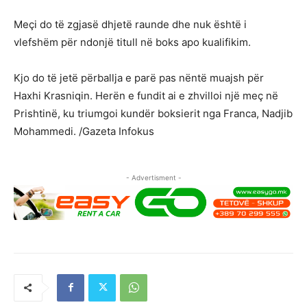
Meçi do të zgjasë dhjetë raunde dhe nuk është i
vlefshëm për ndonjë titull në boks apo kualifikim.
Kjo do të jetë përballja e parë pas nëntë muajsh për
Haxhi Krasniqin. Herën e fundit ai e zhvilloi një meç në
Prishtinë, ku triumgoi kundër boksierit nga Franca, Nadjib
Mohammedi. /Gazeta Infokus
- Advertisment -