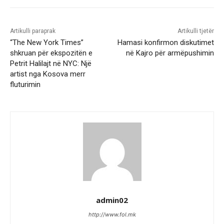
Artikulli paraprak
Artikulli tjetër
“The New York Times”
Hamasi konfirmon diskutimet
shkruan për ekspozitën e
në Kajro për armëpushimin
Petrit Halilajt në NYC: Një
artist nga Kosova merr
fluturimin
admin02
http://www.fol.mk