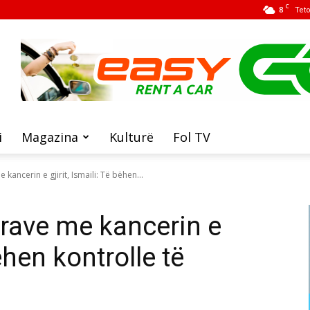
C
8
Tet
i
Magazina
Kulturë
Fol TV
 kancerin e gjirit, Ismaili: Të bëhen...
 grave me kancerin e
bëhen kontrolle të