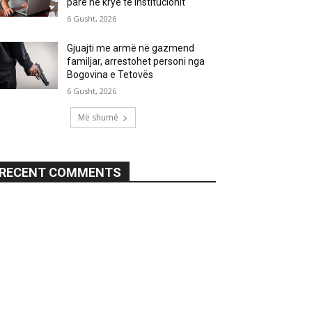
parë në krye të institucionit
6 Gusht, 2026
Gjuajti me armë në gazmend
familjar, arrestohet personi nga
Bogovina e Tetovës
6 Gusht, 2026
Më shumë
RECENT COMMENTS