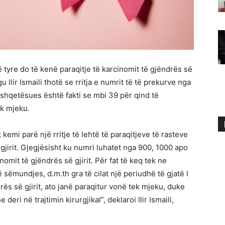
 tyre do të kenë paraqitje të karcinomit të gjëndrës së
gu Ilir Ismaili thotë se rritja e numrit të të prekurve nga
j, shqetësues është fakti se mbi 39 për qind të
k mjeku.
t kemi parë një rritje të lehtë të paraqitjeve të rasteve
gjirit. Gjegjësisht ku numri luhatet nga 900, 1000 apo
nomit të gjëndrës së gjirit. Për fat të keq tek ne
sëmundjes, d.m.th gra të cilat një periudhë të gjatë I
s së gjirit, ato janë paraqitur vonë tek mjeku, duke
eri në trajtimin kirurgjikal”, deklaroi Ilir Ismaili,