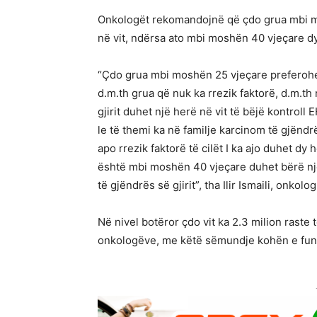
Onkologët rekomandojnë që çdo grua mbi mo
në vit, ndërsa ato mbi moshën 40 vjeçare dy
“Çdo grua mbi moshën 25 vjeçare preferohet 
d.m.th grua që nuk ka rrezik faktorë, d.m.th
gjirit duhet një herë në vit të bëjë kontroll E
le të themi ka në familje karcinom të gjëndr
apo rrezik faktorë të cilët I ka ajo duhet dy 
është mbi moshën 40 vjeçare duhet bërë nj
të gjëndrës së gjirit”, tha Ilir Ismaili, onkolog
Në nivel botëror çdo vit ka 2.3 milion raste t
onkologëve, me këtë sëmundje kohën e fund