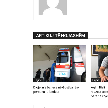
ARTIKUJ TË NGJASHËM
Lajme
Lajme
Digjet një banesë në Gostivar, tre
Agim Bislimi 
persona të lënduar
Muzeut të K
parë në krye 