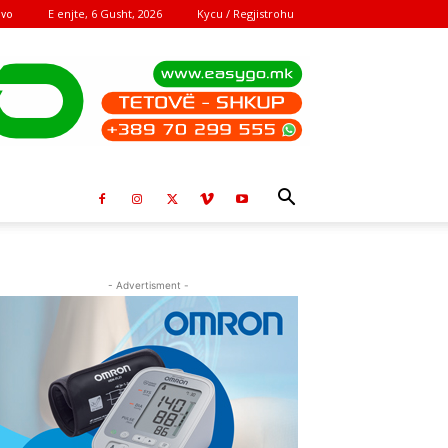
E enjte, 6 Gusht, 2026
Kycu / Regjistrohu
ovo
- Advertisment -