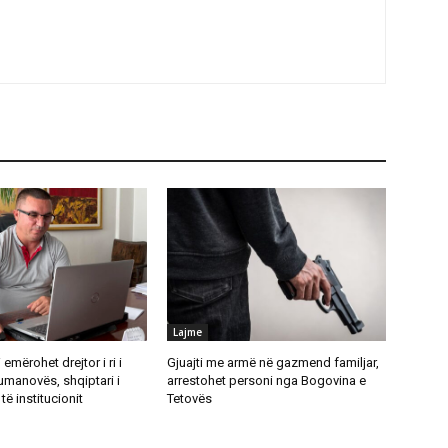
Lajme
emërohet drejtor i ri i
Gjuajti me armë në gazmend familjar,
umanovës, shqiptari i
arrestohet personi nga Bogovina e
të institucionit
Tetovës