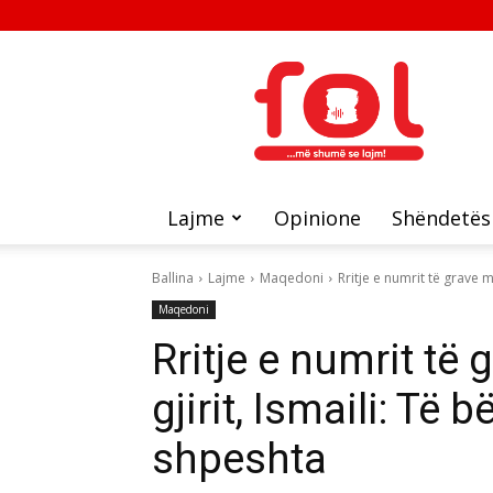
FOL
Lajme
Opinione
Shëndetës
Ballina
Lajme
Maqedoni
Rritje e numrit të grave me
Maqedoni
Rritje e numrit të
gjirit, Ismaili: Të 
shpeshta