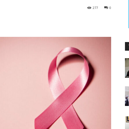
277
0