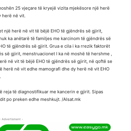
shën 25 vjeçare të kryejë vizita mjekësore një herë
 herë në vit.
një herë në vit të bëjë EHO të gjëndrës së gjirit,
 nuk ka anëtarë të familjes me karcinom të gjëndrës së
HO të gjëndrës së gjirit. Grua e cila i ka rrezik faktorët
ës së gjirit, menstruacionet I ka në moshë të hershme ,
herë në vit të bëjë EHO të gjëndrës së gjirit, në qoftë se
ë herë në vit edhe mamografi dhe dy herë në vit EHO
.
ë reja të diagnostifikuar me kancerin e gjirit. Sipas
it po preken edhe meshkujt. /Alsat.mk
- Advertisment -