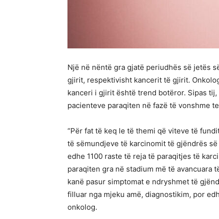
Një në nëntë gra gjatë periudhës së jetës së
gjirit, respektivisht kancerit të gjirit. Onkolo
kanceri i gjirit është trend botëror. Sipas ti
pacienteve paraqiten në fazë të vonshme te
“Për fat të keq le të themi që viteve të fundi
të sëmundjeve të karcinomit të gjëndrës së 
edhe 1100 raste të reja të paraqitjes të karci
paraqiten gra në stadium më të avancuara të 
kanë pasur simptomat e ndryshmet të gjëndrë
filluar nga mjeku amë, diagnostikim, por edhe d
onkolog.