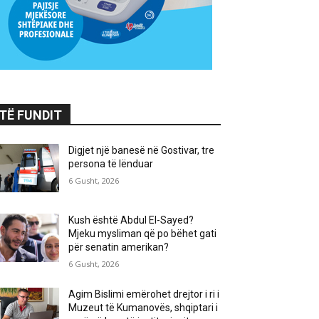
TË FUNDIT
Digjet një banesë në Gostivar, tre
persona të lënduar
6 Gusht, 2026
Kush është Abdul El-Sayed?
Mjeku mysliman që po bëhet gati
për senatin amerikan?
6 Gusht, 2026
Agim Bislimi emërohet drejtor i ri i
Muzeut të Kumanovës, shqiptari i