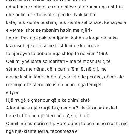
udhëtim në shtigjet e refugjatëve të dëbuar nga ushtria
dhe policia serbe ishte specifik. Nuk kishte
kafe, nuk kishte pushim, nuk kishte salltanate. Kënaqësia
e vetme ishte se mbanim hapin me njëri-
tjetrin. Pak nga pak, e ndjenim kohën e keqe që nuka
krahasohej kursesi me trishtimin e kolonave
të njerëyve të dëbuar nga shtëpitë në vitin 1999.
Qëllimi ynë ishte solidariteti – me të moshuarit, të
sëmurët, me nënat që mbanin fëmijët në gji, me
ata që kishin lënë shtëpitë, varret e të parëve, që në atë
rrëmujë ekzistenciale ishin ndarë nga fëmijët
e tyre.
Një rrugë e çmendur që e kalonim lehtë
A keni parë një rrugë të çmendur? Herë ka pak asfalt,
herë baltë dhe ujë ‘deri në gu’, siç thotë
Qumili në humorin e tij. Herë duhej të ecnim në rresht një
nga një-kishte ferra, teposhtëza e