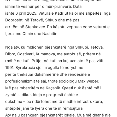
ishim të veshur për dimër-pranverë. Data
ishte 6 prill 2025. Vetura e Kadriut kaloi me shpejtësi nga
Dobroshti në Tetovë, Shkup dhe më pas
arritëm në Stenkovec. Po kështu vepruan edhe veturat e
tjera, me Qimin dhe Nashitin.
Nga aty, ku mblidhen bjeshkatarë nga Shkupi, Tetova,
Dibra, Gostivari, Kumanova, me autobusë, pritëm në
radhë në kufi. Pritjet në kufi na kujtuan ato të pas vitit
1991. Byrokracia sjell rregulla të ndryshme
për të theksuar dukshmërinë dhe rëndësinë e
profesionalizmit të saj, thotë sociologu Max Weber.
Më pas mbërritëm në Kaçanik. Qyteti nuk është më i
zymtë si dikur. Ideja e progresit është e
dukshme – po ndërtohet me të madhe infrastruktura;
shtëpitë janë të lyera dhe të mirëmbajtura.
Aty na u bashkuan bjeshkatarët lokalë. Mua më dhanë një