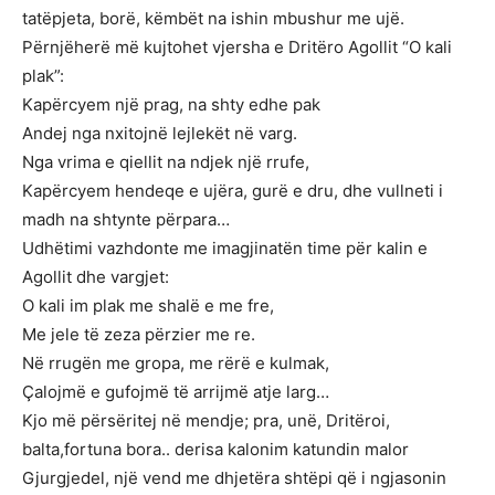
tatëpjeta, borë, këmbët na ishin mbushur me ujë.
Përnjëherë më kujtohet vjersha e Dritëro Agollit “O kali
plak”:
Kapërcyem një prag, na shty edhe pak
Andej nga nxitojnë lejlekët në varg.
Nga vrima e qiellit na ndjek një rrufe,
Kapërcyem hendeqe e ujëra, gurë e dru, dhe vullneti i
madh na shtynte përpara…
Udhëtimi vazhdonte me imagjinatën time për kalin e
Agollit dhe vargjet:
O kali im plak me shalë e me fre,
Me jele të zeza përzier me re.
Në rrugën me gropa, me rërë e kulmak,
Çalojmë e gufojmë të arrijmë atje larg…
Kjo më përsëritej në mendje; pra, unë, Dritëroi,
balta,fortuna bora.. derisa kalonim katundin malor
Gjurgjedel, një vend me dhjetëra shtëpi që i ngjasonin