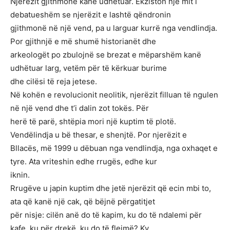
Njerëzit gjithmonë kanë udhëtuar. Ekziston një mit i
debatueshëm se njerëzit e lashtë qëndronin
gjithmonë në një vend, pa u larguar kurrë nga vendlindja.
Por gjithnjë e më shumë historianët dhe
arkeologët po zbulojnë se brezat e mëparshëm kanë
udhëtuar larg, vetëm për të kërkuar burime
dhe cilësi të reja jetese.
Në kohën e revolucionit neolitik, njerëzit filluan të ngulen
në një vend dhe t’i dalin zot tokës. Për
herë të parë, shtëpia mori një kuptim të plotë.
Vendëlindja u bë thesar, e shenjtë. Por njerëzit e
Bllacës, më 1999 u dëbuan nga vendlindja, nga oxhaqet e
tyre. Ata vriteshin edhe rrugës, edhe kur
iknin.
Rrugëve u japin kuptim dhe jetë njerëzit që ecin mbi to,
ata që kanë një cak, që bëjnë përgatitjet
për nisje: cilën anë do të kapim, ku do të ndalemi për
kafe, ku për drekë, ku do të flejmë? Ky