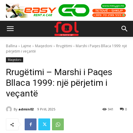
Ballina
Lajme
Maqedoni
Rrugëtimi – Marshi i Paqes Bllaca 1999: një
përjetim i veçantë
Maqedoni
Rrugëtimi – Marshi i Paqes
Bllaca 1999: një përjetim i
veçantë
By
admin02
9 Prill, 2025
941
0