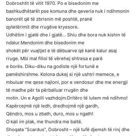
Dobroshtit të vitit 1970. Po e bisedonim me
bashkudhëtarët pse komuna dhe qeveria nuk i ndihmonin
banorët që të zbrisnin më poshtë, pranë
qytetërimit dhe rrugëve kryesore.
Udhëtim i gjatë dhe i gjatë… Shiu dhe bora nuk kishin të
ndalur.Mendonim dhe bisedonim me
shokët për vuajtjet e të dëbuarve që kanë kalur asaj
rruge. Mbi mal filloi të vërehej shtresa e parë
e borës. Diku-diku na godiste një fortunë e
pamëshirshme. Kolona dukej si një ushtri memece, e
mbuluar me qese najloni, por e vendosur dhe me energji
të madhe për ta përballuar rrugën dhe
motin. Un e Agolli vazhdojm:Dritëro të lutem më ndihmo!
Kapërcejmë një ledh, dredhojmë një gardh,
Qëndro, mos u zbath, duro, mos u ngath!
O kali im plak, me thundra me baltë.
Shoqata “Scardus”, Dobrosht – një tufë djemsh të rinj dhe