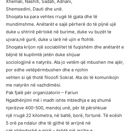
Xhemali, Nashiti, Sadati, Adnani,
Shemsedini, Dauti dhe unë.
Shoqata ka para vehtes rrugë të gjata dhe të
mundimshme. Anëtarët e sajë përherë do të pijnë ujë
duke u shtrirë përtokë në burime, duke vu buzët te
ujvara,në gurë, duke u larë në ujin e ftohtë.
Shoqata krijon një sociabilitet të fuqishëm dhe anëtarët e
bëjnë të kuptimtë jetën duke shijuar
sociologjinë e natyrës. Ata jo vetëm që mbushen me ajër,
por edhe vetëpërmbushen dhe e njohin
vehten si që thotë filozofi Sokrat. Ata do të komunikojn
me natyrën në vazhdimësi.
Pak fjalë për organizatorin – Fariun
Ngadhënjimi më i madh ishte mbledhja e aq shumë
njerëzve 400-500, mendoj unë, për të përshkuar
një rrugë 22 kilometra, në baltë, borë, fortunë. Të ecësh
5 orë pa ndalur dhe të gjithë të arrijnë në
cak shëndoshë e mirë – është një arritje e