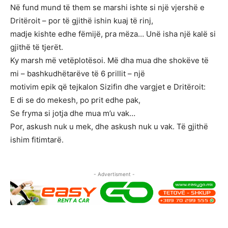
Në fund mund të them se marshi ishte si një vjershë e
Dritëroit – por të gjithë ishin kuaj të rinj,
madje kishte edhe fëmijë, pra mëza… Unë isha një kalë si
gjithë të tjerët.
Ky marsh më vetëplotësoi. Më dha mua dhe shokëve të
mi – bashkudhëtarëve të 6 prillit – një
motivim epik që tejkalon Sizifin dhe vargjet e Dritëroit:
E di se do mekesh, po prit edhe pak,
Se fryma si jotja dhe mua m’u vak…
Por, askush nuk u mek, dhe askush nuk u vak. Të gjithë
ishim fitimtarë.
- Advertisment -