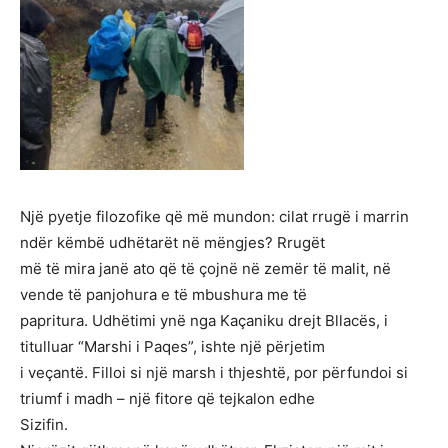
Një pyetje filozofike që më mundon: cilat rrugë i marrin
ndër këmbë udhëtarët në mëngjes? Rrugët
më të mira janë ato që të çojnë në zemër të malit, në
vende të panjohura e të mbushura me të
papritura. Udhëtimi ynë nga Kaçaniku drejt Bllacës, i
titulluar “Marshi i Paqes”, ishte një përjetim
i veçantë. Filloi si një marsh i thjeshtë, por përfundoi si
triumf i madh – një fitore që tejkalon edhe
Sizifin.