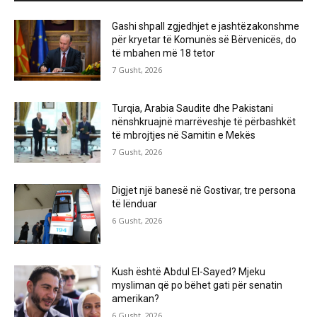
Gashi shpall zgjedhjet e jashtëzakonshme
për kryetar të Komunës së Bërvenicës, do
të mbahen më 18 tetor
7 Gusht, 2026
Turqia, Arabia Saudite dhe Pakistani
nënshkruajnë marrëveshje të përbashkët
të mbrojtjes në Samitin e Mekës
7 Gusht, 2026
Digjet një banesë në Gostivar, tre persona
të lënduar
6 Gusht, 2026
Kush është Abdul El-Sayed? Mjeku
mysliman që po bëhet gati për senatin
amerikan?
6 Gusht, 2026