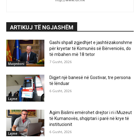
http://www.fol.mk
ARTIKUJ TË NGJASHËM
Gashi shpall zgjedhjet e jashtëzakonshme
për kryetar të Komunës së Bërvenicës, do
të mbahen më 18 tetor
7 Gusht, 2026
Maqedoni
Digjet një banesë në Gostivar, tre persona
të lënduar
6 Gusht, 2026
Lajme
Agim Bislimi emërohet drejtor i ri i Muzeut
të Kumanovës, shqiptari i parë në krye të
institucionit
6 Gusht, 2026
Lajme