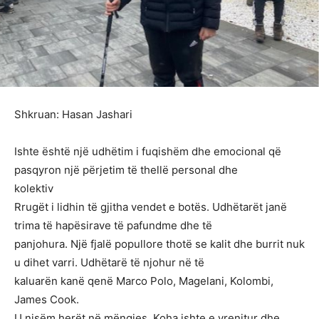
Shkruan: Hasan Jashari
Ishte është një udhëtim i fuqishëm dhe emocional që
pasqyron një përjetim të thellë personal dhe
kolektiv
Rrugët i lidhin të gjitha vendet e botës. Udhëtarët janë
trima të hapësirave të pafundme dhe të
panjohura. Një fjalë popullore thotë se kalit dhe burrit nuk
u dihet varri. Udhëtarë të njohur në të
kaluarën kanë qenë Marco Polo, Magelani, Kolombi,
James Cook.
U nisëm herët në mëngjes. Koha ishte e vrenjtur dhe