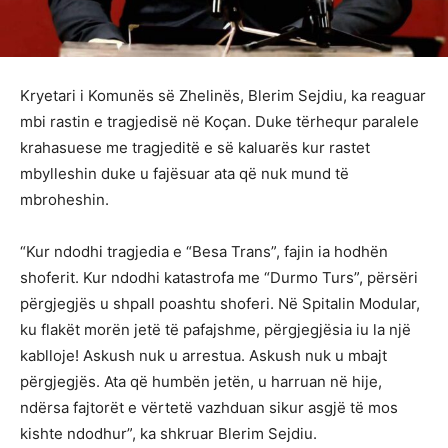
Kryetari i Komunës së Zhelinës, Blerim Sejdiu, ka reaguar
mbi rastin e tragjedisë në Koçan. Duke tërhequr paralele
krahasuese me tragjeditë e së kaluarës kur rastet
mbylleshin duke u fajësuar ata që nuk mund të
mbroheshin.
“Kur ndodhi tragjedia e “Besa Trans”, fajin ia hodhën
shoferit. Kur ndodhi katastrofa me “Durmo Turs”, përsëri
përgjegjës u shpall poashtu shoferi. Në Spitalin Modular,
ku flakët morën jetë të pafajshme, përgjegjësia iu la një
kablloje! Askush nuk u arrestua. Askush nuk u mbajt
përgjegjës. Ata që humbën jetën, u harruan në hije,
ndërsa fajtorët e vërtetë vazhduan sikur asgjë të mos
kishte ndodhur”, ka shkruar Blerim Sejdiu.