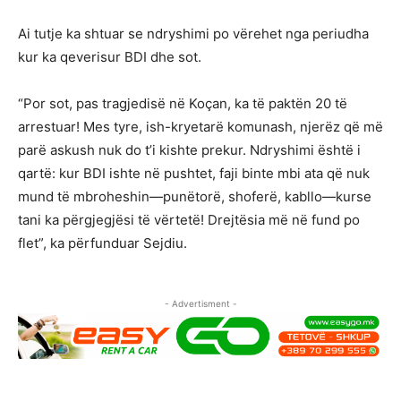
Ai tutje ka shtuar se ndryshimi po vërehet nga periudha
kur ka qeverisur BDI dhe sot.
“Por sot, pas tragjedisë në Koçan, ka të paktën 20 të
arrestuar! Mes tyre, ish-kryetarë komunash, njerëz që më
parë askush nuk do t’i kishte prekur. Ndryshimi është i
qartë: kur BDI ishte në pushtet, faji binte mbi ata që nuk
mund të mbroheshin—punëtorë, shoferë, kabllo—kurse
tani ka përgjegjësi të vërtetë! Drejtësia më në fund po
flet”, ka përfunduar Sejdiu.
- Advertisment -