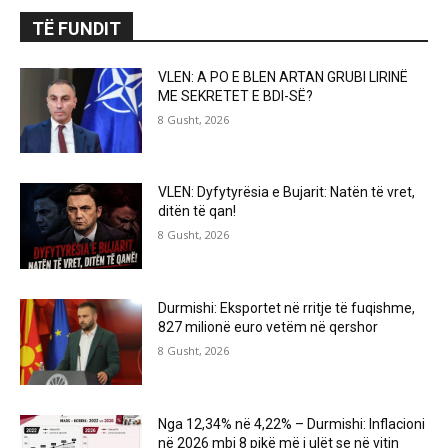
TË FUNDIT
VLEN: A PO E BLEN ARTAN GRUBI LIRINË
ME SEKRETET E BDI-SË?
8 Gusht, 2026
VLEN: Dyfytyrësia e Bujarit: Natën të vret,
ditën të qan!
8 Gusht, 2026
Durmishi: Eksportet në rritje të fuqishme,
827 milionë euro vetëm në qershor
8 Gusht, 2026
Nga 12,34% në 4,22% – Durmishi: Inflacioni
në 2026 mbi 8 pikë më i ulët se në vitin