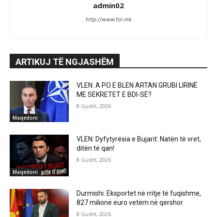
admin02
http://www.fol.mk
ARTIKUJ TË NGJASHËM
VLEN: A PO E BLEN ARTAN GRUBI LIRINË
ME SEKRETET E BDI-SË?
8 Gusht, 2026
Maqedoni
VLEN: Dyfytyrësia e Bujarit: Natën të vret,
ditën të qan!
8 Gusht, 2026
Maqedoni
Durmishi: Eksportet në rritje të fuqishme,
827 milionë euro vetëm në qershor
8 Gusht, 2026