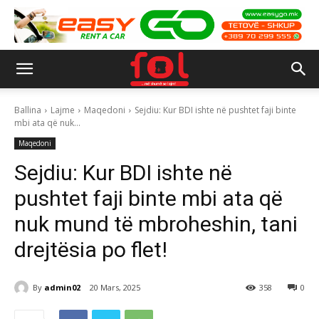
Ballina
Lajme
Maqedoni
Sejdiu: Kur BDI ishte në pushtet faji binte
mbi ata që nuk...
Maqedoni
Sejdiu: Kur BDI ishte në
pushtet faji binte mbi ata që
nuk mund të mbroheshin, tani
drejtësia po flet!
By
admin02
20 Mars, 2025
358
0