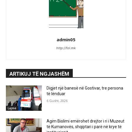
admin05
http://fol.mk
ARTIKUJ TË NGJASHËM
Digjet një banesë në Gostivar, tre persona
të lënduar
6 Gusht, 2026
Lajme
Agim Bislimi emërohet drejtor i ri i Muzeut
të Kumanovës, shqiptari i parë në krye të