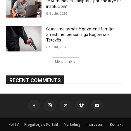
të Kumanovës, shqiptari i parë në krye të
institucionit
6 Gusht, 2026
Gjuajti me armë në gazmend familjar,
arrestohet personi nga Bogovina e
Tetovës
6 Gusht, 2026
Më shumë
RECENT COMMENTS
Fol TV
Rregullorja e Portalit
Marketing
Impressum
Kontakt