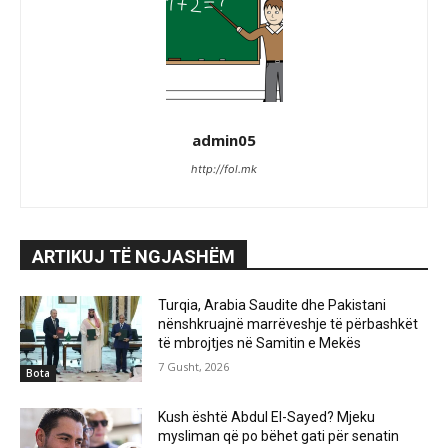
admin05
http://fol.mk
ARTIKUJ TË NGJASHËM
Turqia, Arabia Saudite dhe Pakistani
nënshkruajnë marrëveshje të përbashkët
të mbrojtjes në Samitin e Mekës
7 Gusht, 2026
Bota
Kush është Abdul El-Sayed? Mjeku
mysliman që po bëhet gati për senatin