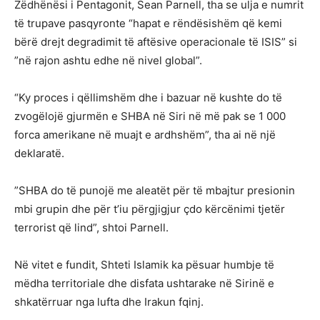
Zëdhënësi i Pentagonit, Sean Parnell, tha se ulja e numrit
të trupave pasqyronte “hapat e rëndësishëm që kemi
bërë drejt degradimit të aftësive operacionale të ISIS” si
”në rajon ashtu edhe në nivel global”.
“Ky proces i qëllimshëm dhe i bazuar në kushte do të
zvogëlojë gjurmën e SHBA në Siri në më pak se 1 000
forca amerikane në muajt e ardhshëm”, tha ai në një
deklaratë.
”SHBA do të punojë me aleatët për të mbajtur presionin
mbi grupin dhe për t’iu përgjigjur çdo kërcënimi tjetër
terrorist që lind”, shtoi Parnell.
Në vitet e fundit, Shteti Islamik ka pësuar humbje të
mëdha territoriale dhe disfata ushtarake në Sirinë e
shkatërruar nga lufta dhe Irakun fqinj.