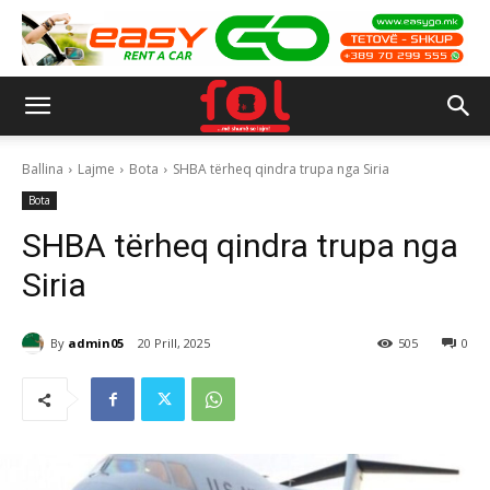
Ballina
Lajme
Bota
SHBA tërheq qindra trupa nga Siria
Bota
SHBA tërheq qindra trupa nga
Siria
By
admin05
20 Prill, 2025
505
0