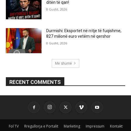
ditën të qan!
8 Gusht, 2026
Durmishi: Eksportet në rritje të fuqishme,
827 milionë euro vetëm në qershor
8 Gusht, 2026
Më shumë
RECENT COMMENTS
Fol TV
Rregullorja e Portalit
Marketing
Impressum
Kontakt