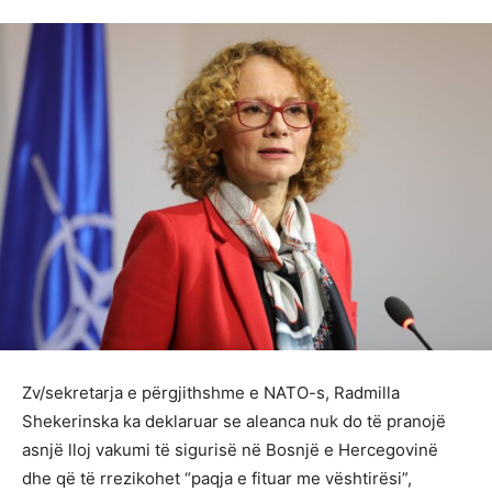
Zv/sekretarja e përgjithshme e NATO-s, Radmilla
Shekerinska ka deklaruar se aleanca nuk do të pranojë
asnjë lloj vakumi të sigurisë në Bosnjë e Hercegovinë
dhe që të rrezikohet “paqja e fituar me vështirësi”,