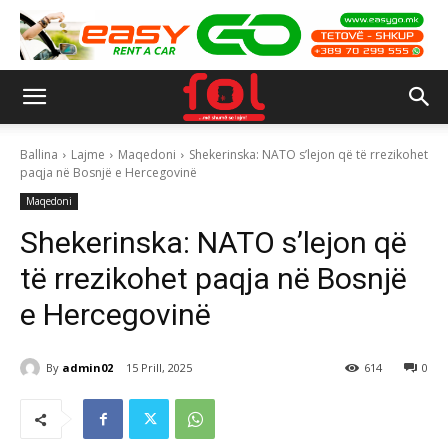
Ballina
Lajme
Maqedoni
Shekerinska: NATO s’lejon që të rrezikohet
paqja në Bosnjë e Hercegovinë
Maqedoni
Shekerinska: NATO s’lejon që
të rrezikohet paqja në Bosnjë
e Hercegovinë
By
admin02
15 Prill, 2025
614
0