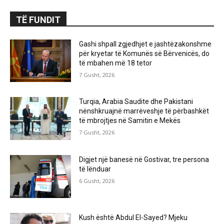
TË FUNDIT
Gashi shpall zgjedhjet e jashtëzakonshme
për kryetar të Komunës së Bërvenicës, do
të mbahen më 18 tetor
7 Gusht, 2026
Turqia, Arabia Saudite dhe Pakistani
nënshkruajnë marrëveshje të përbashkët
të mbrojtjes në Samitin e Mekës
7 Gusht, 2026
Digjet një banesë në Gostivar, tre persona
të lënduar
6 Gusht, 2026
Kush është Abdul El-Sayed? Mjeku