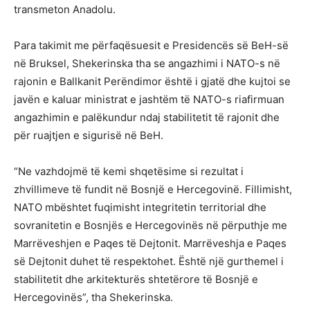
transmeton Anadolu.
Para takimit me përfaqësuesit e Presidencës së BeH-së
në Bruksel, Shekerinska tha se angazhimi i NATO-s në
rajonin e Ballkanit Perëndimor është i gjatë dhe kujtoi se
javën e kaluar ministrat e jashtëm të NATO-s riafirmuan
angazhimin e palëkundur ndaj stabilitetit të rajonit dhe
për ruajtjen e sigurisë në BeH.
“Ne vazhdojmë të kemi shqetësime si rezultat i
zhvillimeve të fundit në Bosnjë e Hercegovinë. Fillimisht,
NATO mbështet fuqimisht integritetin territorial dhe
sovranitetin e Bosnjës e Hercegovinës në përputhje me
Marrëveshjen e Paqes të Dejtonit. Marrëveshja e Paqes
së Dejtonit duhet të respektohet. Është një gurthemel i
stabilitetit dhe arkitekturës shtetërore të Bosnjë e
Hercegovinës”, tha Shekerinska.