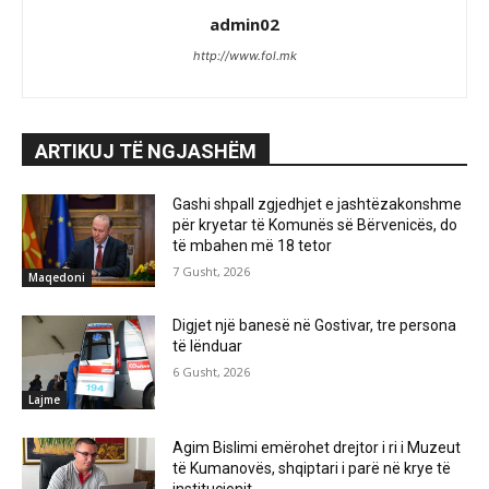
admin02
http://www.fol.mk
ARTIKUJ TË NGJASHËM
Gashi shpall zgjedhjet e jashtëzakonshme
për kryetar të Komunës së Bërvenicës, do
të mbahen më 18 tetor
7 Gusht, 2026
Maqedoni
Digjet një banesë në Gostivar, tre persona
të lënduar
6 Gusht, 2026
Lajme
Agim Bislimi emërohet drejtor i ri i Muzeut
të Kumanovës, shqiptari i parë në krye të