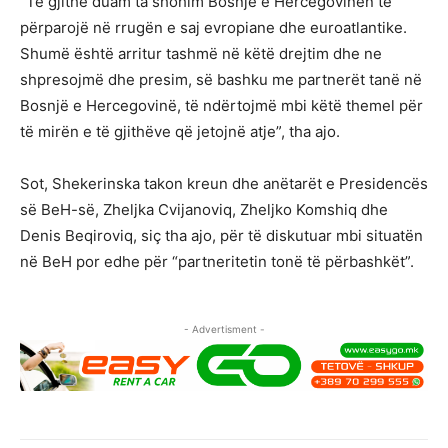
“Të gjithë duam ta shohim Bosnjë e Hercegovinën të
përparojë në rrugën e saj evropiane dhe euroatlantike.
Shumë është arritur tashmë në këtë drejtim dhe ne
shpresojmë dhe presim, së bashku me partnerët tanë në
Bosnjë e Hercegovinë, të ndërtojmë mbi këtë themel për
të mirën e të gjithëve që jetojnë atje”, tha ajo.
Sot, Shekerinska takon kreun dhe anëtarët e Presidencës
së BeH-së, Zheljka Cvijanoviq, Zheljko Komshiq dhe
Denis Beqiroviq, siç tha ajo, për të diskutuar mbi situatën
në BeH por edhe për “partneritetin tonë të përbashkët”.
- Advertisment -