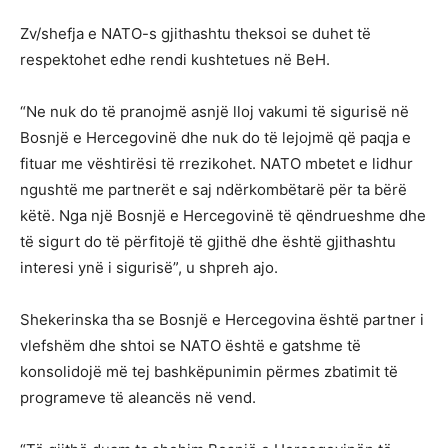
Zv/shefja e NATO-s gjithashtu theksoi se duhet të
respektohet edhe rendi kushtetues në BeH.
“Ne nuk do të pranojmë asnjë lloj vakumi të sigurisë në
Bosnjë e Hercegovinë dhe nuk do të lejojmë që paqja e
fituar me vështirësi të rrezikohet. NATO mbetet e lidhur
ngushtë me partnerët e saj ndërkombëtarë për ta bërë
këtë. Nga një Bosnjë e Hercegovinë të qëndrueshme dhe
të sigurt do të përfitojë të gjithë dhe është gjithashtu
interesi ynë i sigurisë”, u shpreh ajo.
Shekerinska tha se Bosnjë e Hercegovina është partner i
vlefshëm dhe shtoi se NATO është e gatshme të
konsolidojë më tej bashkëpunimin përmes zbatimit të
programeve të aleancës në vend.