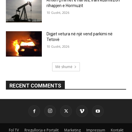
rihapjen e Hormuzit
10 Gusht, 2026
Digjet vetura në një vend parkimi në
Tetovë
10 Gusht, 2026
Më shumë
RECENT COMMENTS
Fol TV
Rregullorja e Portalit
Marketing
Impressum
Kontakt