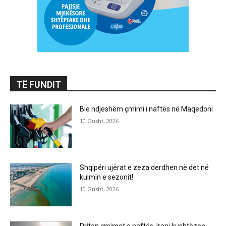
TË FUNDIT
Bie ndjeshëm çmimi i naftës në Maqedoni
10 Gusht, 2026
Shqipëri ujërat e zeza derdhen në det në
kulmin e sezonit!
10 Gusht, 2026
Rriten çmimet e naftës, Irani kushtëzon