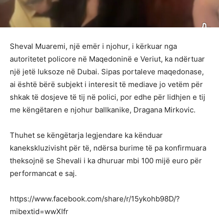
Sheval Muaremi, një emër i njohur, i kërkuar nga
autoritetet policore në Maqedoninë e Veriut, ka ndërtuar
një jetë luksoze në Dubai. Sipas portaleve maqedonase,
ai është bërë subjekt i interesit të mediave jo vetëm për
shkak të dosjeve të tij në polici, por edhe për lidhjen e tij
me këngëtaren e njohur ballkanike, Dragana Mirkovic.
Thuhet se këngëtarja legjendare ka kënduar
kanekskluzivisht për të, ndërsa burime të pa konfirmuara
theksojnë se Shevali i ka dhuruar mbi 100 mijë euro për
performancat e saj.
https://www.facebook.com/share/r/15ykohb98D/?
mibextid=wwXIfr