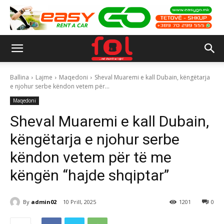
Ballina
Lajme
Maqedoni
Sheval Muaremi e kall Dubain, këngëtarja
e njohur serbe këndon vetem për...
Maqedoni
Sheval Muaremi e kall Dubain,
këngëtarja e njohur serbe
këndon vetem për të me
këngën “hajde shqiptar”
By
admin02
10 Prill, 2025
1201
0