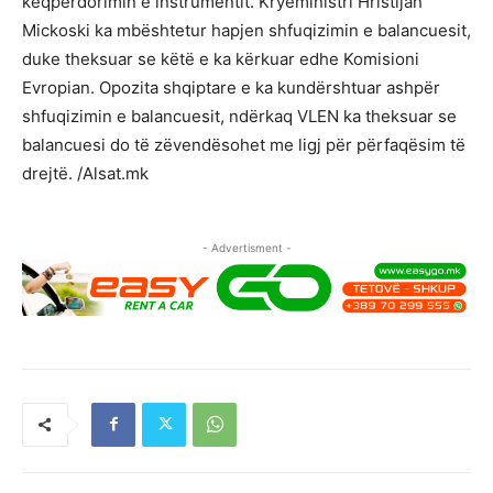
keqpërdorimin e instrumentit. Kryeministri Hristijan
Mickoski ka mbështetur hapjen shfuqizimin e balancuesit,
duke theksuar se këtë e ka kërkuar edhe Komisioni
Evropian. Opozita shqiptare e ka kundërshtuar ashpër
shfuqizimin e balancuesit, ndërkaq VLEN ka theksuar se
balancuesi do të zëvendësohet me ligj për përfaqësim të
drejtë. /Alsat.mk
- Advertisment -