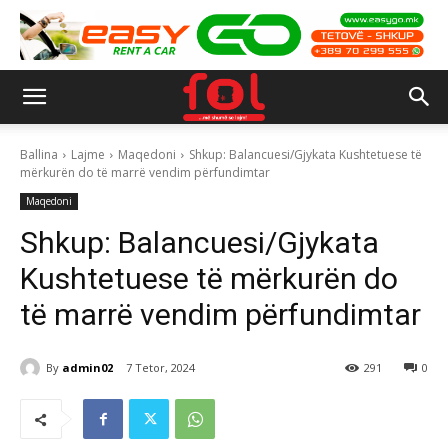
Ballina
Lajme
Maqedoni
Shkup: Balancuesi/Gjykata Kushtetuese të
mërkurën do të marrë vendim përfundimtar
Maqedoni
Shkup: Balancuesi/Gjykata
Kushtetuese të mërkurën do
të marrë vendim përfundimtar
By
admin02
7 Tetor, 2024
291
0