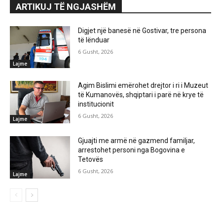
ARTIKUJ TË NGJASHËM
Digjet një banesë në Gostivar, tre persona
të lënduar
6 Gusht, 2026
Lajme
Agim Bislimi emërohet drejtor i ri i Muzeut
të Kumanovës, shqiptari i parë në krye të
institucionit
6 Gusht, 2026
Lajme
Gjuajti me armë në gazmend familjar,
arrestohet personi nga Bogovina e
Tetovës
6 Gusht, 2026
Lajme