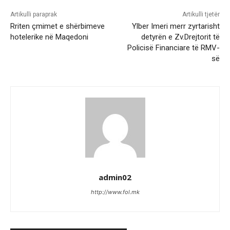
Artikulli paraprak
Artikulli tjetër
Rriten çmimet e shërbimeve
Ylber Imeri merr zyrtarisht
hotelerike në Maqedoni
detyrën e Zv.Drejtorit të
Policisë Financiare të RMV-
së
admin02
http://www.fol.mk