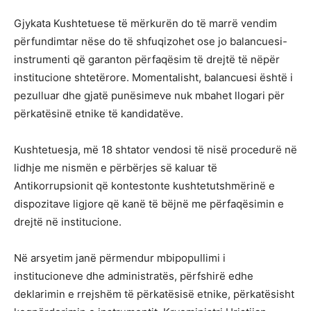
Gjykata Kushtetuese të mërkurën do të marrë vendim
përfundimtar nëse do të shfuqizohet ose jo balancuesi-
instrumenti që garanton përfaqësim të drejtë të nëpër
institucione shtetërore. Momentalisht, balancuesi është i
pezulluar dhe gjatë punësimeve nuk mbahet llogari për
përkatësinë etnike të kandidatëve.
Kushtetuesja, më 18 shtator vendosi të nisë procedurë në
lidhje me nismën e përbërjes së kaluar të
Antikorrupsionit që kontestonte kushtetutshmërinë e
dispozitave ligjore që kanë të bëjnë me përfaqësimin e
drejtë në institucione.
Në arsyetim janë përmendur mbipopullimi i
institucioneve dhe administratës, përfshirë edhe
deklarimin e rrejshëm të përkatësisë etnike, përkatësisht