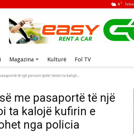
C
8
Tetov
i
Magazina
Kulturë
Fol TV
asaportë të një personi tjetër tentoi ta kalojë...
isë me pasaportë të një
i ta kalojë kufirin e
ohet nga policia