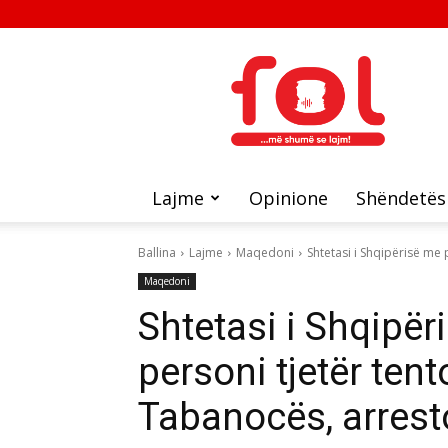
FOL
Lajme
Opinione
Shëndetës
Ballina
Lajme
Maqedoni
Shtetasi i Shqipërisë me p
Maqedoni
Shtetasi i Shqipër
personi tjetër tento
Tabanocës, arrest