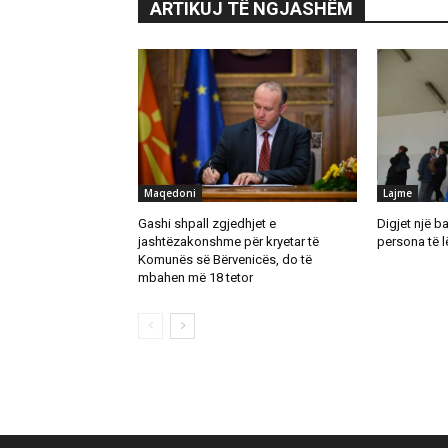
ARTIKUJ TË NGJASHËM
Maqedoni
Lajme
Gashi shpall zgjedhjet e
Digjet një b
jashtëzakonshme për kryetar të
persona të 
Komunës së Bërvenicës, do të
mbahen më 18 tetor