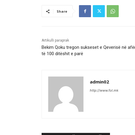
Share
Artikulli paraprak
Bekim Qoku tregon sukseset e Qeverisë në afë
të 100 ditëshit e parë
admin02
http://www.fol.mk