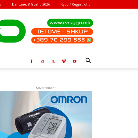
E shtunë, 8 Gusht, 2026
Kycu / Regjistrohu
o
- Advertisment -