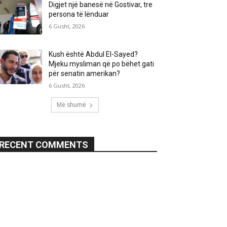
Digjet një banesë në Gostivar, tre
persona të lënduar
6 Gusht, 2026
Kush është Abdul El-Sayed?
Mjeku mysliman që po bëhet gati
për senatin amerikan?
6 Gusht, 2026
Më shumë
RECENT COMMENTS