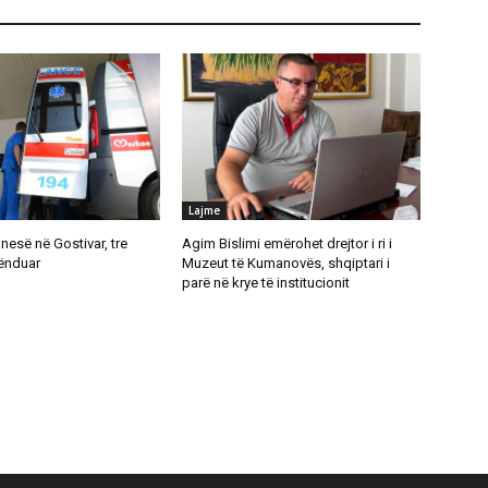
Lajme
anesë në Gostivar, tre
Agim Bislimi emërohet drejtor i ri i
lënduar
Muzeut të Kumanovës, shqiptari i
parë në krye të institucionit