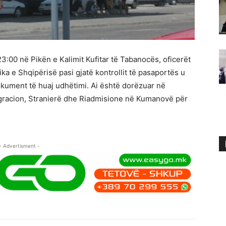
:00 në Pikën e Kalimit Kufitar të Tabanocës, oficerët
ika e Shqipërisë pasi gjatë kontrollit të pasaportës u
okument të huaj udhëtimi. Ai është dorëzuar në
igracion, Stranierë dhe Riadmisione në Kumanovë për
- Advertisment -