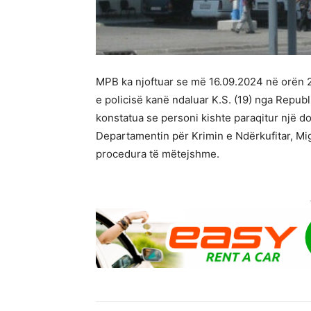
MPB ka njoftuar se më 16.09.2024 në orën 23
e policisë kanë ndaluar K.S. (19) nga Republ
konstatua se personi kishte paraqitur një d
Departamentin për Krimin e Ndërkufitar, M
procedura të mëtejshme.