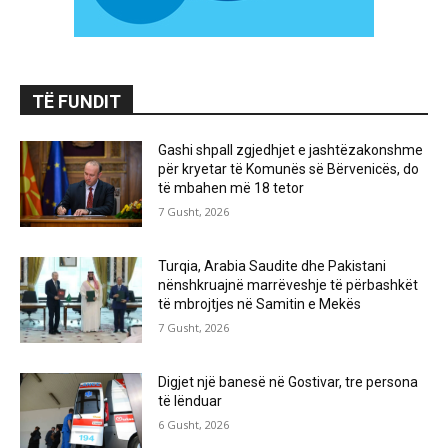
TË FUNDIT
Gashi shpall zgjedhjet e jashtëzakonshme
për kryetar të Komunës së Bërvenicës, do
të mbahen më 18 tetor
7 Gusht, 2026
Turqia, Arabia Saudite dhe Pakistani
nënshkruajnë marrëveshje të përbashkët
të mbrojtjes në Samitin e Mekës
7 Gusht, 2026
Digjet një banesë në Gostivar, tre persona
të lënduar
6 Gusht, 2026