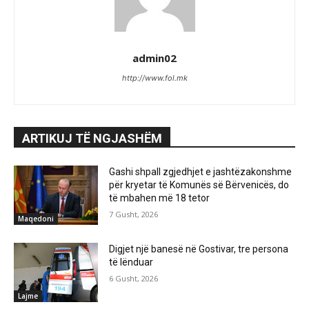
admin02
http://www.fol.mk
ARTIKUJ TË NGJASHËM
Gashi shpall zgjedhjet e jashtëzakonshme
për kryetar të Komunës së Bërvenicës, do
të mbahen më 18 tetor
7 Gusht, 2026
Maqedoni
Digjet një banesë në Gostivar, tre persona
të lënduar
6 Gusht, 2026
Lajme