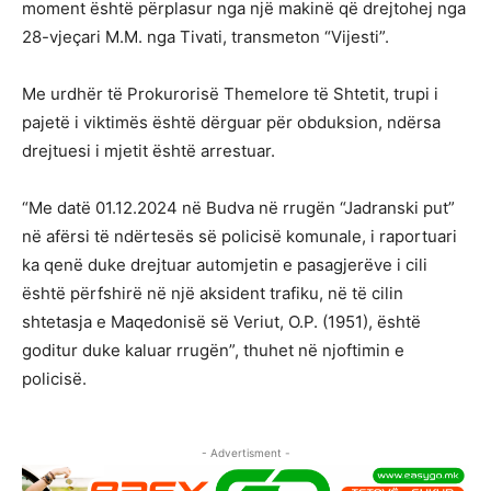
moment është përplasur nga një makinë që drejtohej nga
28-vjeçari M.M. nga Tivati, transmeton “Vijesti”.
Me urdhër të Prokurorisë Themelore të Shtetit, trupi i
pajetë i viktimës është dërguar për obduksion, ndërsa
drejtuesi i mjetit është arrestuar.
“Me datë 01.12.2024 në Budva në rrugën “Jadranski put”
në afërsi të ndërtesës së policisë komunale, i raportuari
ka qenë duke drejtuar automjetin e pasagjerëve i cili
është përfshirë në një aksident trafiku, në të cilin
shtetasja e Maqedonisë së Veriut, O.P. (1951), është
goditur duke kaluar rrugën”, thuhet në njoftimin e
policisë.
- Advertisment -