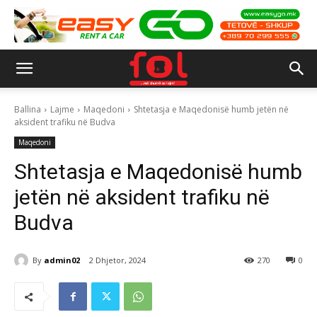
Ballina
Lajme
Maqedoni
Shtetasja e Maqedonisë humb jetën në
aksident trafiku në Budva
Maqedoni
Shtetasja e Maqedonisë humb
jetën në aksident trafiku në
Budva
By
admin02
2 Dhjetor, 2024
270
0