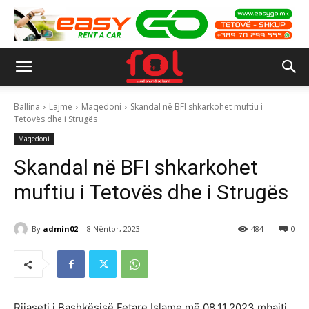
Ballina
Lajme
Maqedoni
Skandal në BFI shkarkohet muftiu i
Tetovës dhe i Strugës
Maqedoni
Skandal në BFI shkarkohet
muftiu i Tetovës dhe i Strugës
By
admin02
8 Nëntor, 2023
484
0
Rijaseti i Bashkësisë Fetare Islame më 08.11.2023 mbajti