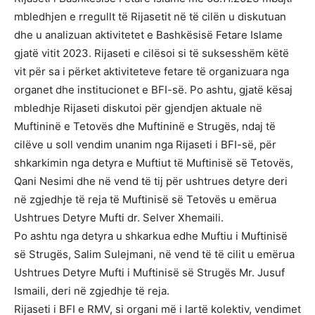
mbledhjen e rregullt të Rijasetit në të cilën u diskutuan
dhe u analizuan aktivitetet e Bashkësisë Fetare Islame
gjatë vitit 2023. Rijaseti e cilësoi si të suksesshëm këtë
vit për sa i përket aktiviteteve fetare të organizuara nga
organet dhe institucionet e BFI-së. Po ashtu, gjatë kësaj
mbledhje Rijaseti diskutoi për gjendjen aktuale në
Muftininë e Tetovës dhe Muftininë e Strugës, ndaj të
cilëve u soll vendim unanim nga Rijaseti i BFI-së, për
shkarkimin nga detyra e Muftiut të Muftinisë së Tetovës,
Qani Nesimi dhe në vend të tij për ushtrues detyre deri
në zgjedhje të reja të Muftinisë së Tetovës u emërua
Ushtrues Detyre Mufti dr. Selver Xhemaili.
Po ashtu nga detyra u shkarkua edhe Muftiu i Muftinisë
së Strugës, Salim Sulejmani, në vend të të cilit u emërua
Ushtrues Detyre Mufti i Muftinisë së Strugës Mr. Jusuf
Ismaili, deri në zgjedhje të reja.
Rijaseti i BFI e RMV, si organi më i lartë kolektiv, vendimet