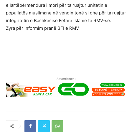
e lartëpërmendura i mori për ta ruajtur unitetin e
popullatës muslimane në vendin tonë si dhe për ta ruajtur
integritetin e Bashkësisë Fetare Islame të RMV-së.
Zyra për informim pranë BFI e RMV
- Advertisment -