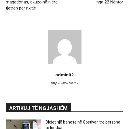
maqedonas, akuzojnë njëra
nga 22 Nëntor
tjetrën për nxitje
admin02
http://www.fol.mk
ARTIKUJ TË NGJASHËM
Digjet një banesë në Gostivar, tre persona
të lënduar