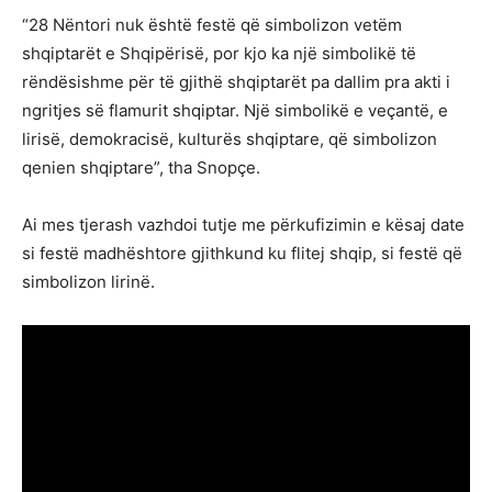
“28 Nëntori nuk është festë që simbolizon vetëm
shqiptarët e Shqipërisë, por kjo ka një simbolikë të
rëndësishme për të gjithë shqiptarët pa dallim pra akti i
ngritjes së flamurit shqiptar. Një simbolikë e veçantë, e
lirisë, demokracisë, kulturës shqiptare, që simbolizon
qenien shqiptare”, tha Snopçe.
Ai mes tjerash vazhdoi tutje me përkufizimin e kësaj date
si festë madhështore gjithkund ku flitej shqip, si festë që
simbolizon lirinë.