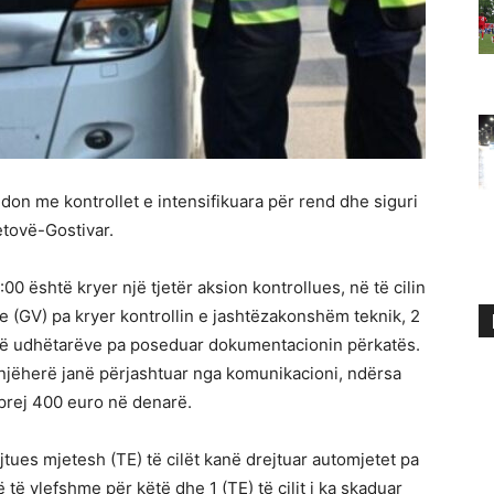
on me kontrollet e intensifikuara për rend dhe siguri
tovë-Gostivar.
:00 është kryer një tjetër aksion kontrollues, në të cilin
 (GV) pa kryer kontrollin e jashtëzakonshëm teknik, 2
 të udhëtarëve pa poseduar dokumentacionin përkatës.
njëherë janë përjashtuar nga komunikacioni, ndërsa
 prej 400 euro në denarë.
jtues mjetesh (TE) të cilët kanë drejtuar automjetet pa
ë vlefshme për këtë dhe 1 (TE) të cilit i ka skaduar