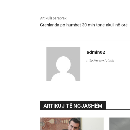
Artikulli paraprak
Grenlanda po humbet 30 mln tonë akull në orë
admin02
http://www.fol.mk
ARTIKUJ TË NGJASHËM