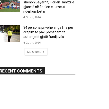
shënon Bayernit, Florian Hamzi lë
gjurmë në finalen e turneut
ndërkombëtar
4 Gusht, 2026
34 persona privohen nga liria për
drejtim të pakujdesshëm të
automjetit gjatë fundjavës
4 Gusht, 2026
Më shumë
RECENT COMMENTS