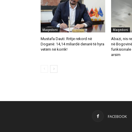
Maqedoni
Maqedoni
Mustafa Dauti: Rritje rekord në
Abazi, nis re
Doganë: 14,14 miliardë denarë të hyra
në Bogovinë
vetëm në korrik!
funksionale 
arsim
FACEBOOK