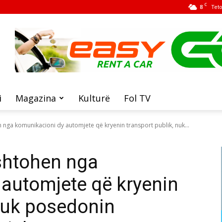
C
8
Tet
i
Magazina
Kulturë
Fol TV
 nga komunikacioni dy automjete që kryenin transport publik, nuk...
shtohen nga
automjete që kryenin
 nuk posedonin