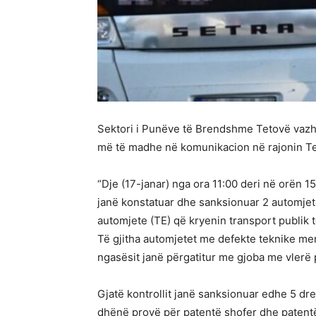
Sektori i Punëve të Brendshme Tetovë vazhd
më të madhe në komunikacion në rajonin Te
“Dje (17-janar) nga ora 11:00 deri në orën 15
janë konstatuar dhe sanksionuar 2 automjete
automjete (TE) që kryenin transport publik
Të gjitha automjetet me defekte teknike me
ngasësit janë përgatitur me gjoba me vlerë
Gjatë kontrollit janë sanksionuar edhe 5 dre
dhënë provë për patentë shofer dhe patentë t