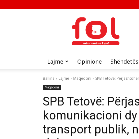
FOL
Lajme
Opinione
Shëndetës
Ballina
Lajme
Maqedoni
SPB Tetovë: Përjashtohen
Maqedoni
SPB Tetovë: Përja
komunikacioni dy 
transport publik,