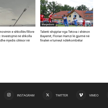
Maqedoni
novimin e shkollës fillore
Talenti shqiptar nga Tetova i shënon
: Investojmë në shkolla
Bayernit, Florian Hamzi lë gjurmë në
dhe mjedis cilësor në
finalen e turneut ndërkombëtar
INSTAGRAM
TWITTER
VIMEO