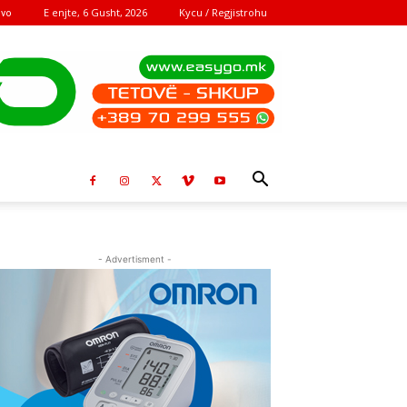
E enjte, 6 Gusht, 2026
Kycu / Regjistrohu
ovo
- Advertisment -