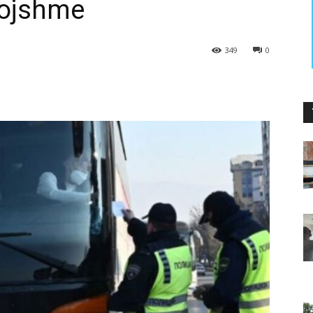
vojshme
349
0