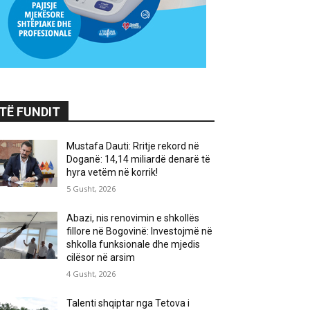
TË FUNDIT
Mustafa Dauti: Rritje rekord në
Doganë: 14,14 miliardë denarë të
hyra vetëm në korrik!
5 Gusht, 2026
Abazi, nis renovimin e shkollës
fillore në Bogovinë: Investojmë në
shkolla funksionale dhe mjedis
cilësor në arsim
4 Gusht, 2026
Talenti shqiptar nga Tetova i