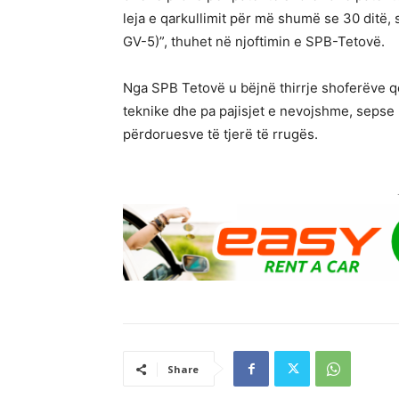
leja e qarkullimit për më shumë se 30 ditë, s
GV-5)”, thuhet në njoftimin e SPB-Tetovë.
Nga SPB Tetovë u bëjnë thirrje shoferëve 
teknike dhe pa pajisjet e nevojshme, sepse 
përdoruesve të tjerë të rrugës.
Share