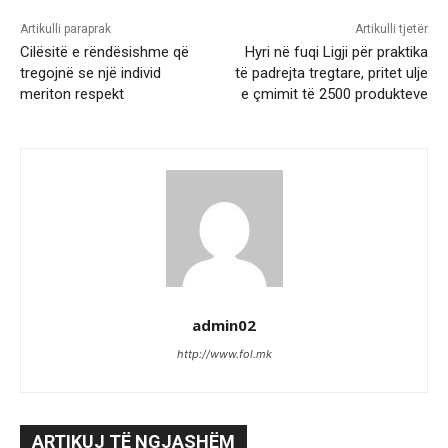
Artikulli paraprak
Artikulli tjetër
Cilësitë e rëndësishme që
Hyri në fuqi Ligji për praktika
tregojnë se një individ
të padrejta tregtare, pritet ulje
meriton respekt
e çmimit të 2500 produkteve
admin02
http://www.fol.mk
ARTIKUJ TË NGJASHËM