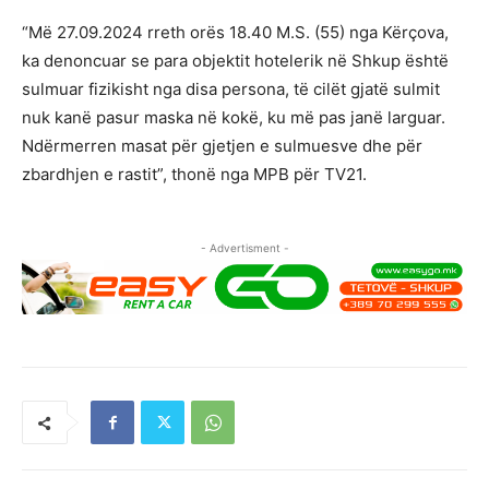
“Më 27.09.2024 rreth orës 18.40 M.S. (55) nga Kërçova,
ka denoncuar se para objektit hotelerik në Shkup është
sulmuar fizikisht nga disa persona, të cilët gjatë sulmit
nuk kanë pasur maska në kokë, ku më pas janë larguar.
Ndërmerren masat për gjetjen e sulmuesve dhe për
zbardhjen e rastit”, thonë nga MPB për TV21.
- Advertisment -