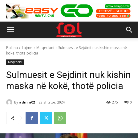
Ballina
Lajme
Maqedoni
Sulmuesit e Sejdinit nuk kishin maska në
kokë, thotë policia
Maqedoni
Sulmuesit e Sejdinit nuk kishin
maska në kokë, thotë policia
By
admin02
28 Shtator, 2024
275
0