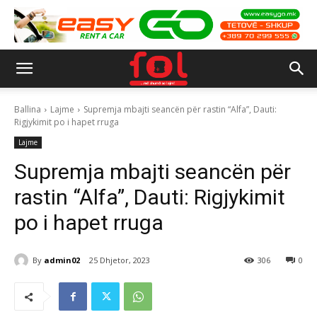
Ballina
Lajme
Supremja mbajti seancën për rastin “Alfa”, Dauti:
Rigjykimit po i hapet rruga
Lajme
Supremja mbajti seancën për
rastin “Alfa”, Dauti: Rigjykimit
po i hapet rruga
By
admin02
25 Dhjetor, 2023
306
0