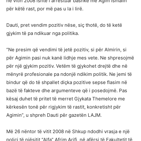
në vitin 2008 ishte i arrestuar bashkë me Agim Ismalin
për këtë rast, por më pas u la i lirë.
Dauti, pret vendim pozitiv nëse, siç thotë, do të ketë
gjykim të pa ndikuar nga politika.
“Ne presim që vendimi të jetë pozitiv, si për Almirin, si
për Agimin pasi nuk kanë lidhje mes vete. Ne shpresojmë
për një gjykim pozitiv. Vetëm të gjykohet drejtë dhe në
mënyrë profesionale pa ndonjë ndikim politik. Ne jemi të
bindur që do të shpallet diçka pozitive sepse flasim në
bazë të fakteve dhe argumenteve që i posedojmë. Pas
kësaj duhet të pritet të merret Gjykata Themelore me
kërkesën tonë për rigjykim të rastit, konkretisht për
Agimin”, u shpreh Dauti për gazetën LAJM.
Më 26 nëntor të vitit 2008 në Shkup ndodhi vrasja e një
polici të njësitit “Alfa” Afrim Arifi, në afërsi të Fakultetit të