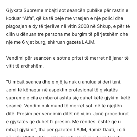
Gjykata Supreme mbajti sot seancën publike për rastin e
koduar “Alfa”, që ka të bëjë me vrasjen e një polici dhe
plagosjen e dy të tjerëve në vitin 2008 në Shkup, e për të
cilin u dënuan tre persona me burgim të përjetshëm dhe
një me 6 vjet burg, shkruan gazeta LAJM.
Vendimi për seancën e sotme pritet të merret në janar të
vitit të ardhshëm.
“U mbajt seanca dhe e njëjta nuk u anulua si deri tani.
Jemi të kënaqur në aspektin profesional të gjykatës
supreme e cila e mbaroi ashtu siç duhet këtë gjykim, këtë
seancë. Vendim nuk mund të merret sot, në të njejtën
ditë. Presim për vendimin ditët në vijim. Janë procedurat
e gjykatës që duhet t’i presim. Me rëndësi është që u
mbajt gjykimi”, tha për gazetën LAJM, Ramiz Dauti, i cili