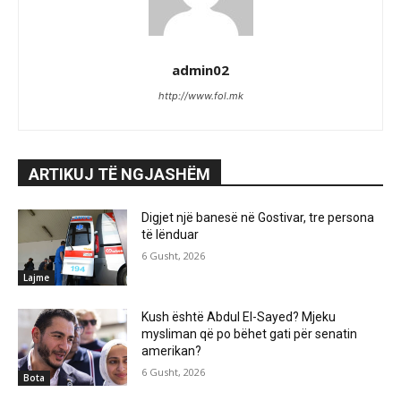
admin02
http://www.fol.mk
ARTIKUJ TË NGJASHËM
Digjet një banesë në Gostivar, tre persona
të lënduar
6 Gusht, 2026
Lajme
Kush është Abdul El-Sayed? Mjeku
mysliman që po bëhet gati për senatin
amerikan?
6 Gusht, 2026
Bota