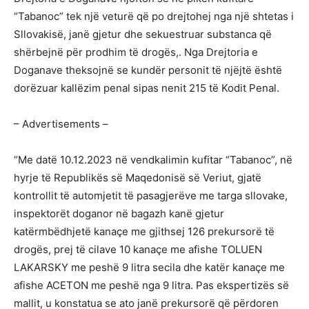
“Tabanoc” tek një veturë që po drejtohej nga një shtetas i
Sllovakisë, janë gjetur dhe sekuestruar substanca që
shërbejnë për prodhim të drogës,. Nga Drejtoria e
Doganave theksojnë se kundër personit të njëjtë është
dorëzuar kallëzim penal sipas nenit 215 të Kodit Penal.
– Advertisements –
“Me datë 10.12.2023 në vendkalimin kufitar “Tabanoc”, në
hyrje të Republikës së Maqedonisë së Veriut, gjatë
kontrollit të automjetit të pasagjerëve me targa sllovake,
inspektorët doganor në bagazh kanë gjetur
katërmbëdhjetë kanaçe me gjithsej 126 prekursorë të
drogës, prej të cilave 10 kanaçe me afishe TOLUEN
LAKARSKY me peshë 9 litra secila dhe katër kanaçe me
afishe ACETON me peshë nga 9 litra. Pas ekspertizës së
mallit, u konstatua se ato janë prekursorë që përdoren