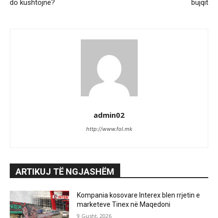
do kushtojnë?
bujqit
admin02
http://www.fol.mk
ARTIKUJ TË NGJASHËM
Kompania kosovare Interex blen rrjetin e
marketeve Tinex në Maqedoni
9 Gusht, 2026