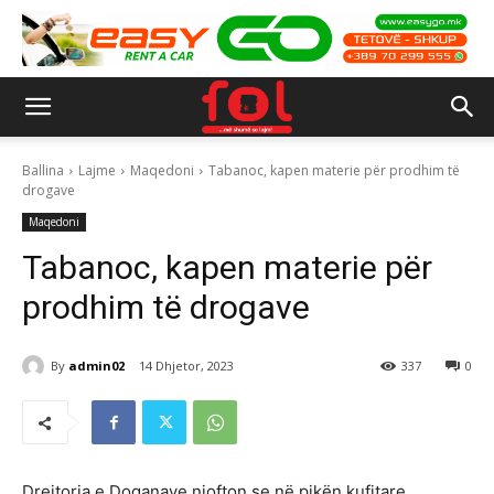
Ballina
Lajme
Maqedoni
Tabanoc, kapen materie për prodhim të
drogave
Maqedoni
Tabanoc, kapen materie për
prodhim të drogave
By
admin02
14 Dhjetor, 2023
337
0
Drejtoria e Doganave njofton se në pikën kufitare