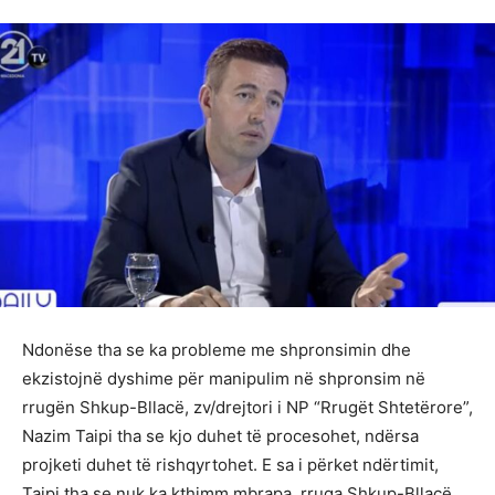
Ndonëse tha se ka probleme me shpronsimin dhe
ekzistojnë dyshime për manipulim në shpronsim në
rrugën Shkup-Bllacë, zv/drejtori i NP “Rrugët Shtetërore”,
Nazim Taipi tha se kjo duhet të procesohet, ndërsa
projketi duhet të rishqyrtohet. E sa i përket ndërtimit,
Taipi tha se nuk ka kthimm mbrapa, rruga Shkup-Bllacë