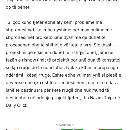
do të bëhët.
“Si çdo kund tjetër edhe aty kemi probleme me
shpronësimet, ka edhe dyshime për manipulime me
shpronësimet pro këto janë dyshime që duhet të
procesohen dhe të shihet e vërteta e tyre. Siç thash,
projektimi që e kishim duhet të rishqyrtohet, jemi në
fazën e rishqyrtimit të projektit por unë dua të konstatoj
se kjo rrugë do të ndërtohet. Nuk ka kthim mbrapa nga
ndërtimi i kësaj rruge. Është edhe vullneti ynë si pjesë e
qeverisë dhe çka është e rëndësishëm, mjetet e ndara
janë të destinuara për këtë rrugë dhe nuk mund të
destinohen në ndonjë projekt tjetër”, tha Nazim Taipi në
Daily Click.
- Advertisment -