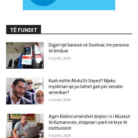
TË FUNDIT
Digjet një banesë në Gostivar, tre persona
të lënduar
6 Gusht, 2026
Kush është Abdul El-Sayed? Mjeku
mysliman që po bëhet gati për senatin
amerikan?
6 Gusht, 2026
Agim Bislimi emërohet drejtor i ri i Muzeut
të Kumanovës, shqiptari i parë në krye të
institucionit
6 Gusht, 2026