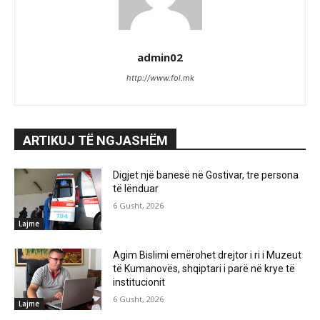
admin02
http://www.fol.mk
ARTIKUJ TË NGJASHËM
Digjet një banesë në Gostivar, tre persona
të lënduar
6 Gusht, 2026
Lajme
Agim Bislimi emërohet drejtor i ri i Muzeut
të Kumanovës, shqiptari i parë në krye të
institucionit
6 Gusht, 2026
Lajme