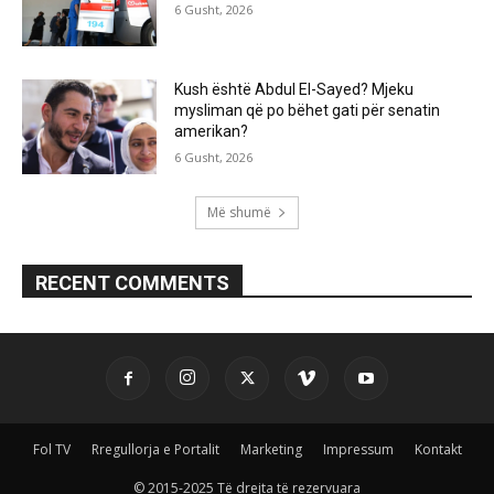
6 Gusht, 2026
Kush është Abdul El-Sayed? Mjeku
mysliman që po bëhet gati për senatin
amerikan?
6 Gusht, 2026
Më shumë
RECENT COMMENTS
Fol TV
Rregullorja e Portalit
Marketing
Impressum
Kontakt
© 2015-2025 Të drejta të rezervuara