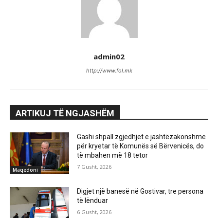
admin02
http://www.fol.mk
ARTIKUJ TË NGJASHËM
Gashi shpall zgjedhjet e jashtëzakonshme
për kryetar të Komunës së Bërvenicës, do
të mbahen më 18 tetor
7 Gusht, 2026
Maqedoni
Digjet një banesë në Gostivar, tre persona
të lënduar
6 Gusht, 2026