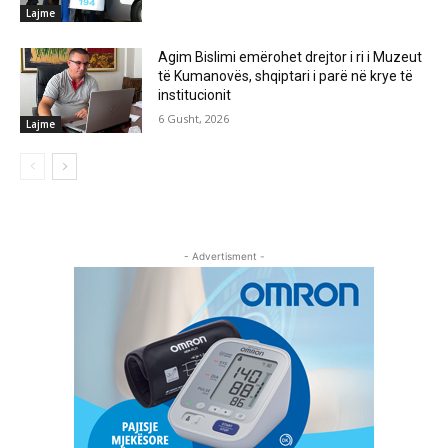
Lajme
Agim Bislimi emërohet drejtor i ri i Muzeut
të Kumanovës, shqiptari i parë në krye të
institucionit
6 Gusht, 2026
Lajme
- Advertisment -