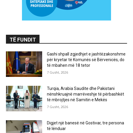
TË FUNDIT
Gashi shpall zgjedhjet e jashtëzakonshme
për kryetar të Komunës së Bërvenicës, do
të mbahen më 18 tetor
7 Gusht, 2026
Turqia, Arabia Saudite dhe Pakistani
nënshkruajnë marrëveshje të përbashkët
të mbrojtjes në Samitin e Mekës
7 Gusht, 2026
Digjet një banesë në Gostivar, tre persona
të lënduar