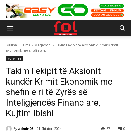
Ballina
Lajme
Maqedoni
Takim i ekipit të Aksionit kundër Krimit
Ekonomik me shefin e ri...
Maqedoni
Takim i ekipit të Aksionit
kundër Krimit Ekonomik me
shefin e ri të Zyrës së
Inteligjencës Financiare,
Kujtim Ibishi
By
admin02
21 Shtator, 2024
571
0