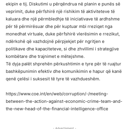
ekipin e tij. Diskutimi u përqëndrua në planin e punës së
veprimit, duke përfshirë një rishikim të aktiviteteve të
kaluara dhe një përmbledhje të iniciativave të ardhshme
për të përmirësuar dhe për kuptuar mbi rreziqet nga
monedhat virtuale, duke përfshirë vlerësimin e rrezikut,
ndërkohë që vazhdojnë përpjekjet për ngritjen e
politikave dhe kapaciteteve, si dhe zhvillimi i strategjive
kombëtare dhe trajnimet e mëtejshme.
Të dyja palët shprehën përkushtimin e tyre për të ruajtur
bashkëpunimin efektiv dhe komunikimin e hapur që kanë
qenë çelësi i suksesit të tyre të vazhdueshëm.
https://www.coe.int/en/web/corruption/-/meeting-
between-the-action-against-economic-crime-team-and-
the-new-head-of-the-financial-intelligence-office
- Advertisment -