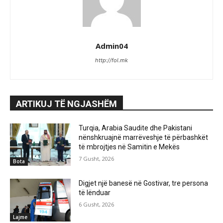
Admin04
http://fol.mk
ARTIKUJ TË NGJASHËM
Turqia, Arabia Saudite dhe Pakistani
nënshkruajnë marrëveshje të përbashkët
të mbrojtjes në Samitin e Mekës
7 Gusht, 2026
Bota
Digjet një banesë në Gostivar, tre persona
të lënduar
6 Gusht, 2026
Lajme