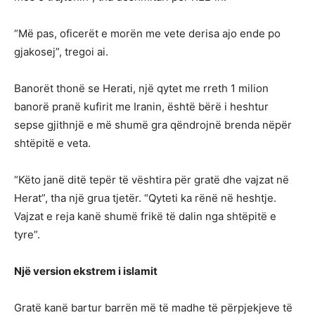
“Më pas, oficerët e morën me vete derisa ajo ende po
gjakosej”, tregoi ai.
Banorët thonë se Herati, një qytet me rreth 1 milion
banorë pranë kufirit me Iranin, është bërë i heshtur
sepse gjithnjë e më shumë gra qëndrojnë brenda nëpër
shtëpitë e veta.
“Këto janë ditë tepër të vështira për gratë dhe vajzat në
Herat”, tha një grua tjetër. “Qyteti ka rënë në heshtje.
Vajzat e reja kanë shumë frikë të dalin nga shtëpitë e
tyre”.
Një version ekstrem i islamit
Gratë kanë bartur barrën më të madhe të përpjekjeve të