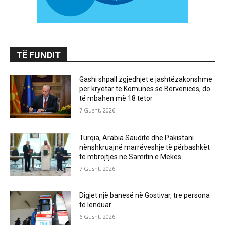
TË FUNDIT
Gashi shpall zgjedhjet e jashtëzakonshme
për kryetar të Komunës së Bërvenicës, do
të mbahen më 18 tetor
7 Gusht, 2026
Turqia, Arabia Saudite dhe Pakistani
nënshkruajnë marrëveshje të përbashkët
të mbrojtjes në Samitin e Mekës
7 Gusht, 2026
Digjet një banesë në Gostivar, tre persona
të lënduar
6 Gusht, 2026