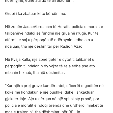
ndërhyjnë, edhe ata do të arrestohen”.
Grupi i ka zbatuar këto kërcënime.
Në zonën JadaeAbresham të Heratit, policia e moralit e
talibanëve ndaloi së fundmi një grua në rrugë. Kur të
afërmit e saj u përpoqën të ndërhynin, edhe ata u
ndaluan, tha një dëshmitar për Radion Azadi.
Në Kvaja Kalla, një zonë tjetër e qytetit, talibanët u
përpoqën t’i ndalonin dy vajza të reja edhe pse ato
mbanin hixhab, tha një dëshmitar.
“Kur njëra prej grave kundërshtoi, oficerët e goditën në
kokë me kondakun e një pushke, duke i shkaktuar
gjakderdhje. Ajo u dërgua në një spital aty pranë, por
policia e moralit e ndoqi brenda dhe urdhëroi mjekët të
mos e trajtonin”, tha dëshmitari për REL-in.