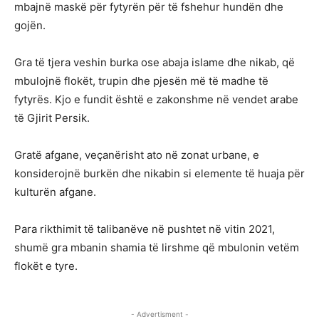
mbajnë maskë për fytyrën për të fshehur hundën dhe
gojën.
Gra të tjera veshin burka ose abaja islame dhe nikab, që
mbulojnë flokët, trupin dhe pjesën më të madhe të
fytyrës. Kjo e fundit është e zakonshme në vendet arabe
të Gjirit Persik.
Gratë afgane, veçanërisht ato në zonat urbane, e
konsiderojnë burkën dhe nikabin si elemente të huaja për
kulturën afgane.
Para rikthimit të talibanëve në pushtet në vitin 2021,
shumë gra mbanin shamia të lirshme që mbulonin vetëm
flokët e tyre.
- Advertisment -