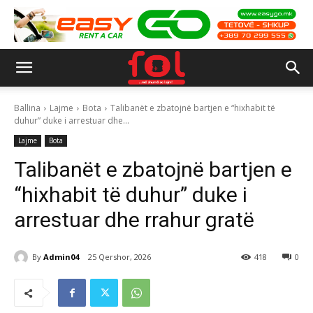
Ballina
Lajme
Bota
Talibanët e zbatojnë bartjen e “hixhabit të
duhur” duke i arrestuar dhe...
Lajme
Bota
Talibanët e zbatojnë bartjen e
“hixhabit të duhur” duke i
arrestuar dhe rrahur gratë
By
Admin04
25 Qershor, 2026
418
0