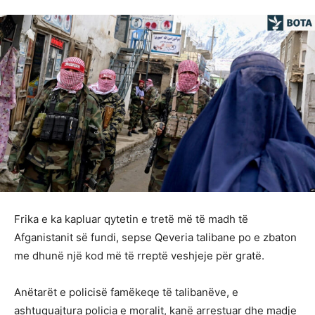
Frika e ka kapluar qytetin e tretë më të madh të
Afganistanit së fundi, sepse Qeveria talibane po e zbaton
me dhunë një kod më të rreptë veshjeje për gratë.
Anëtarët e policisë famëkeqe të talibanëve, e
ashtuquajtura policia e moralit, kanë arrestuar dhe madje