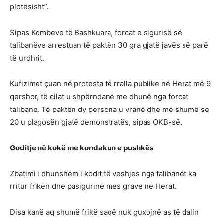
plotësisht”.
Sipas Kombeve të Bashkuara, forcat e sigurisë së
talibanëve arrestuan të paktën 30 gra gjatë javës së parë
të urdhrit.
Kufizimet çuan në protesta të rralla publike në Herat më 9
qershor, të cilat u shpërndanë me dhunë nga forcat
talibane. Të paktën dy persona u vranë dhe më shumë se
20 u plagosën gjatë demonstratës, sipas OKB-së.
Goditje në kokë me kondakun e pushkës
Zbatimi i dhunshëm i kodit të veshjes nga talibanët ka
rritur frikën dhe pasigurinë mes grave në Herat.
Disa kanë aq shumë frikë saqë nuk guxojnë as të dalin