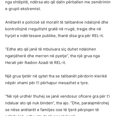
nga shtëpitë, ndërsa ato që dalin përballen me zemërimin
e grupit ekstremist.
Anëtarët e policisë së moralit të talibanëve ndalojnë dhe
kontrollojnë rregullisht gratë në rrugë, tregje dhe në
hyrjet e ndërtesave publike, thanë disa gra për REL-it.
“Edhe ato që janë të mbuluara siç duhet ndalohen
nganjëherë dhe merren në pyetje”, tha një grua nga
Herati për Radion Azadi të REL-it.
Një grua tjetër në qytet tha se talibanët përdorin klerikë
nëpër xhami për t’i përhapur mesazhet e tyre.
“Në një urdhër thuhej se janë vendosur oficere gra për t’i
ndaluar ato që nuk binden”, tha ajo. “Dhe, paralajmërohej
se nëse anëtarët e familjes ose të tjerë përpiqen të