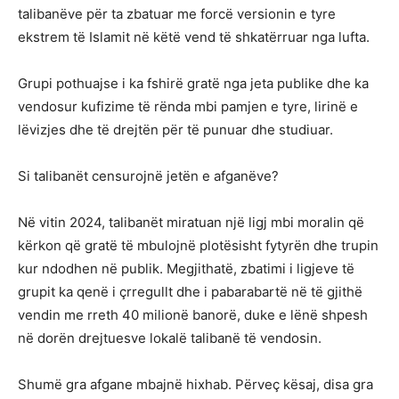
talibanëve për ta zbatuar me forcë versionin e tyre
ekstrem të Islamit në këtë vend të shkatërruar nga lufta.
Grupi pothuajse i ka fshirë gratë nga jeta publike dhe ka
vendosur kufizime të rënda mbi pamjen e tyre, lirinë e
lëvizjes dhe të drejtën për të punuar dhe studiuar.
Si talibanët censurojnë jetën e afganëve?
Në vitin 2024, talibanët miratuan një ligj mbi moralin që
kërkon që gratë të mbulojnë plotësisht fytyrën dhe trupin
kur ndodhen në publik. Megjithatë, zbatimi i ligjeve të
grupit ka qenë i çrregullt dhe i pabarabartë në të gjithë
vendin me rreth 40 milionë banorë, duke e lënë shpesh
në dorën drejtuesve lokalë talibanë të vendosin.
Shumë gra afgane mbajnë hixhab. Përveç kësaj, disa gra