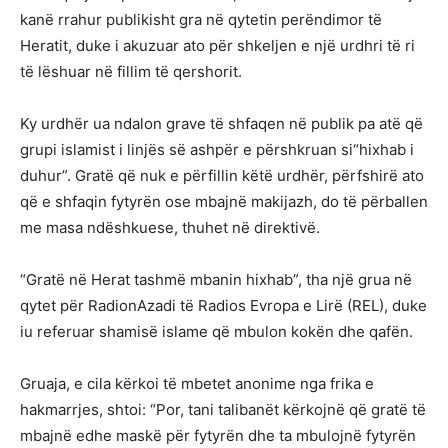
kanë rrahur publikisht gra në qytetin perëndimor të
Heratit, duke i akuzuar ato për shkeljen e një urdhri të ri
të lëshuar në fillim të qershorit.
Ky urdhër ua ndalon grave të shfaqen në publik pa atë që
grupi islamist i linjës së ashpër e përshkruan si“hixhab i
duhur”. Gratë që nuk e përfillin këtë urdhër, përfshirë ato
që e shfaqin fytyrën ose mbajnë makijazh, do të përballen
me masa ndëshkuese, thuhet në direktivë.
“Gratë në Herat tashmë mbanin hixhab”, tha një grua në
qytet për RadionAzadi të Radios Evropa e Lirë (REL), duke
iu referuar shamisë islame që mbulon kokën dhe qafën.
Gruaja, e cila kërkoi të mbetet anonime nga frika e
hakmarrjes, shtoi: “Por, tani talibanët kërkojnë që gratë të
mbajnë edhe maskë për fytyrën dhe ta mbulojnë fytyrën