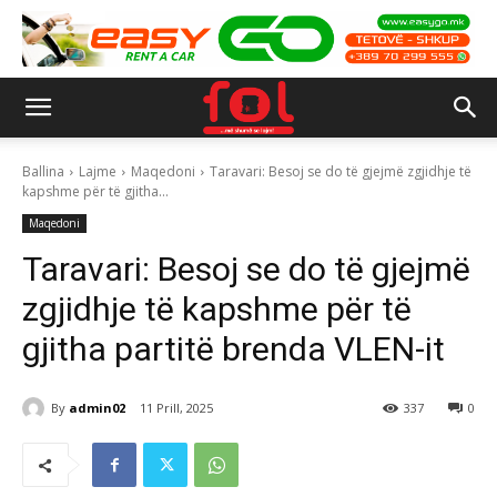
Ballina
Lajme
Maqedoni
Taravari: Besoj se do të gjejmë zgjidhje të
kapshme për të gjitha...
Maqedoni
Taravari: Besoj se do të gjejmë
zgjidhje të kapshme për të
gjitha partitë brenda VLEN-it
By
admin02
11 Prill, 2025
337
0