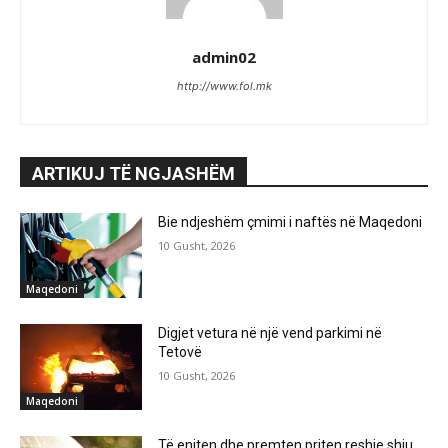
admin02
http://www.fol.mk
ARTIKUJ TË NGJASHËM
Bie ndjeshëm çmimi i naftës në Maqedoni
10 Gusht, 2026
Maqedoni
Digjet vetura në një vend parkimi në
Tetovë
10 Gusht, 2026
Maqedoni
Të enjten dhe premten priten reshje shiu