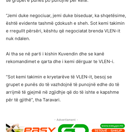
se grupet e punës po punojnë për këtë.
“Jemi duke negociuar, jemi duke biseduar, ka shqetësime,
është evidente tashmë çdokush e sheh. Sot kemi takimin
e rregullt përsëri, kështu që negociatat brenda VLEN-it
nuk ndalen.
Ai tha se në parti i kishin Kuvendin dhe se kanë
rekomandimet e qarta dhe i kemi dërguar te VLEN-i.
“Sot kemi takimin e kryetarëve të VLEN-it, besoj se
grupet e punës do të vazhdojnë të punojnë edhe do të
arrijmë të gjejmë në zgjidhje që do të ishte e kapshme
për të gjithë”, tha Taravari.
- Advertisment -