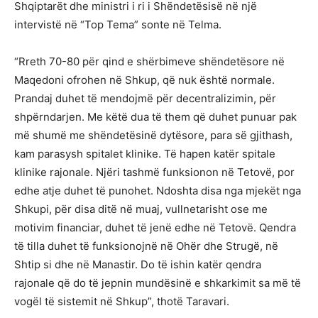
Shqiptarët dhe ministri i ri i Shëndetësisë në një
intervistë në “Top Tema” sonte në Telma.
“Rreth 70-80 për qind e shërbimeve shëndetësore në
Maqedoni ofrohen në Shkup, që nuk është normale.
Prandaj duhet të mendojmë për decentralizimin, për
shpërndarjen. Me këtë dua të them që duhet punuar pak
më shumë me shëndetësinë dytësore, para së gjithash,
kam parasysh spitalet klinike. Të hapen katër spitale
klinike rajonale. Njëri tashmë funksionon në Tetovë, por
edhe atje duhet të punohet. Ndoshta disa nga mjekët nga
Shkupi, për disa ditë në muaj, vullnetarisht ose me
motivim financiar, duhet të jenë edhe në Tetovë. Qendra
të tilla duhet të funksionojnë në Ohër dhe Strugë, në
Shtip si dhe në Manastir. Do të ishin katër qendra
rajonale që do të jepnin mundësinë e shkarkimit sa më të
vogël të sistemit në Shkup”, thotë Taravari.