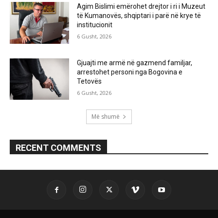
Agim Bislimi emërohet drejtor i ri i Muzeut
të Kumanovës, shqiptari i parë në krye të
institucionit
6 Gusht, 2026
Gjuajti me armë në gazmend familjar,
arrestohet personi nga Bogovina e
Tetovës
6 Gusht, 2026
Më shumë
RECENT COMMENTS