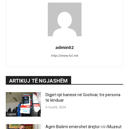
admin02
http://www.fol.mk
ARTIKUJ TË NGJASHËM
Digjet një banesë në Gostivar, tre persona
të lënduar
6 Gusht, 2026
Lajme
Agim Bislimi emërohet drejtor i ri i Muzeut