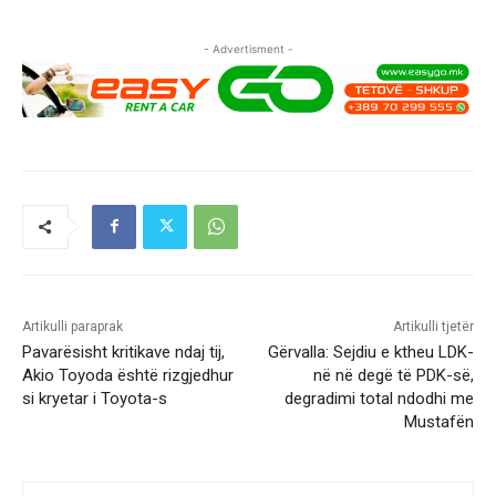
- Advertisment -
Artikulli paraprak
Artikulli tjetër
Pavarësisht kritikave ndaj tij,
Gërvalla: Sejdiu e ktheu LDK-
Akio Toyoda është rizgjedhur
në në degë të PDK-së,
si kryetar i Toyota-s
degradimi total ndodhi me
Mustafën