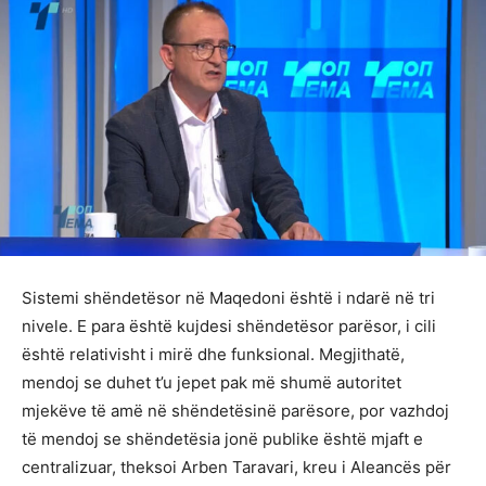
Sistemi shëndetësor në Maqedoni është i ndarë në tri
nivele. E para është kujdesi shëndetësor parësor, i cili
është relativisht i mirë dhe funksional. Megjithatë,
mendoj se duhet t’u jepet pak më shumë autoritet
mjekëve të amë në shëndetësinë parësore, por vazhdoj
të mendoj se shëndetësia jonë publike është mjaft e
centralizuar, theksoi Arben Taravari, kreu i Aleancës për