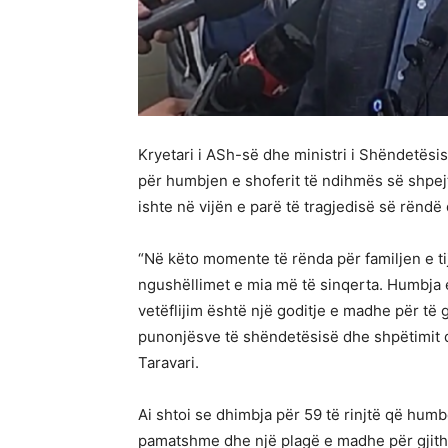
Kryetari i ASh-së dhe ministri i Shëndetësis
për humbjen e shoferit të ndihmës së shpejtë
ishte në vijën e parë të tragjedisë së rëndë 
“Në këto momente të rënda për familjen e ti
ngushëllimet e mia më të sinqerta. Humbja e
vetëflijim është një goditje e madhe për të g
punonjësve të shëndetësisë dhe shpëtimit 
Taravari.
Ai shtoi se dhimbja për 59 të rinjtë që humb
pamatshme dhe një plagë e madhe për gjith