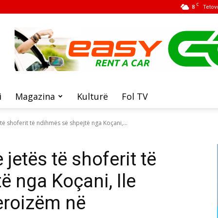
C
8
Tetov
i
Magazina
Kulturë
Fol TV
të shoferit të ndihmës së shpejtë nga Koçani,...
jetës të shoferit të
ë nga Koçani, Ile
eroizëm në