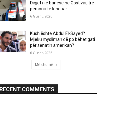
Digjet një banesë në Gostivar, tre
persona të lënduar
6 Gusht, 2026
Kush është Abdul El-Sayed?
Mjeku mysliman që po bëhet gati
për senatin amerikan?
6 Gusht, 2026
Më shumë
RECENT COMMENTS