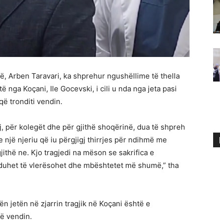
ë, Arben Taravari, ka shprehur ngushëllime të thella
 nga Koçani, Ile Gocevski, i cili u nda nga jeta pasi
që tronditi vendin.
j, për kolegët dhe për gjithë shoqërinë, dua të shpreh
 një njeriu që iu përgjigj thirrjes për ndihmë me
jithë ne. Kjo tragjedi na mëson se sakrifica e
duhet të vlerësohet dhe mbështetet më shumë,” tha
ën jetën në zjarrin tragjik në Koçani është e
ë vendin.