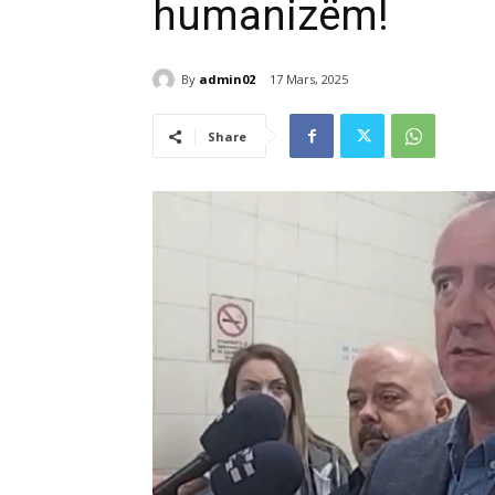
humanizëm!
By
admin02
17 Mars, 2025
Share