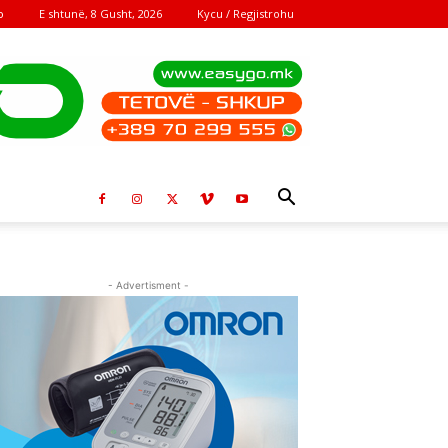
E shtunë, 8 Gusht, 2026
Kycu / Regjistrohu
o
- Advertisment -