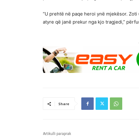
“U prehtë në paqe heroi ynë mjekësor. Zoti u
atyre që janë prekur nga kjo tragjedi,” përfu
Share
Artikulli paraprak