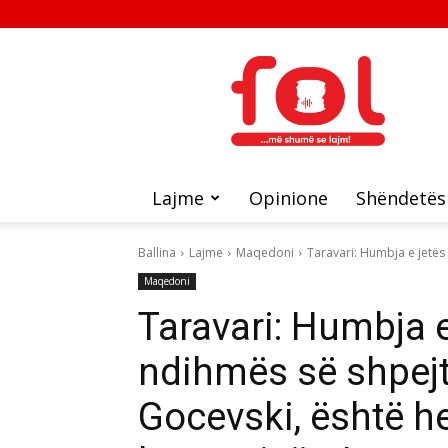
FOL
Lajme
Opinione
Shëndetës
Ballina
Lajme
Maqedoni
Taravari: Humbja e jetës 
Maqedoni
Taravari: Humbja e 
ndihmës së shpejt
Gocevski, është h