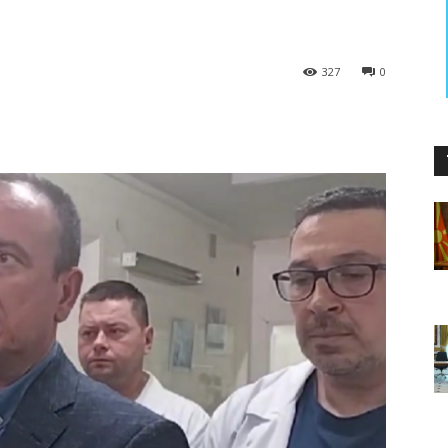
327
0