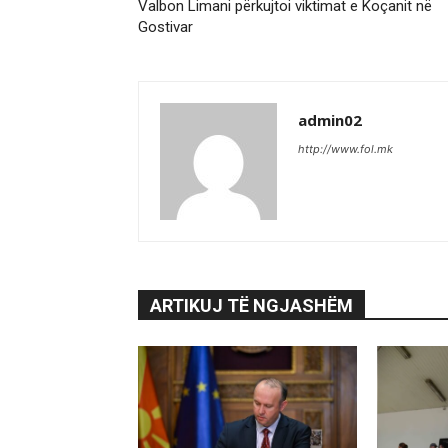
Valbon Limani përkujtoi viktimat e Koçanit në
Gostivar
admin02
http://www.fol.mk
ARTIKUJ TË NGJASHËM