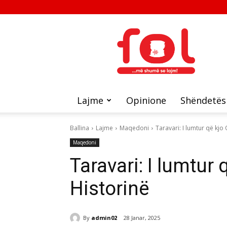
FOL
Lajme
Opinione
Shëndetës
Ballina
Lajme
Maqedoni
Taravari: I lumtur që kjo
Maqedoni
Taravari: I lumtur 
Historinë
By
admin02
28 Janar, 2025