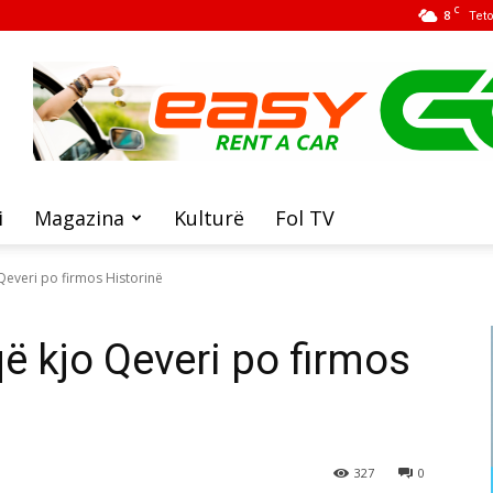
C
8
Tet
i
Magazina
Kulturë
Fol TV
 Qeveri po firmos Historinë
që kjo Qeveri po firmos
327
0