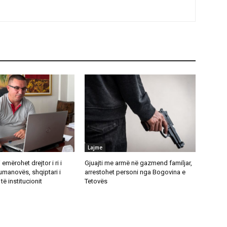
Lajme
emërohet drejtor i ri i
Gjuajti me armë në gazmend familjar,
umanovës, shqiptari i
arrestohet personi nga Bogovina e
të institucionit
Tetovës