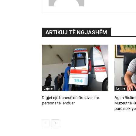
ARTIKUJ TË NGJASHËM
Lajme
Lajme
Digjet një banesë në Gostivar, tre
Agim Bislimi 
persona të lënduar
Muzeut të K
parë në krye 