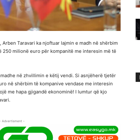
N, Arben Taravari ka njoftuar lajmin e madh në shërbim
rë 250 milionë euro për kompanitë me interesin më të
madhe në zhvillimin e këtij vendi. Si asnjëherë tjetër
euro në shërbim të kompanive vendase me interesin
llojë me hapa gjigandë ekonominë! I lumtur që kjo
vari.
- Advertisment -