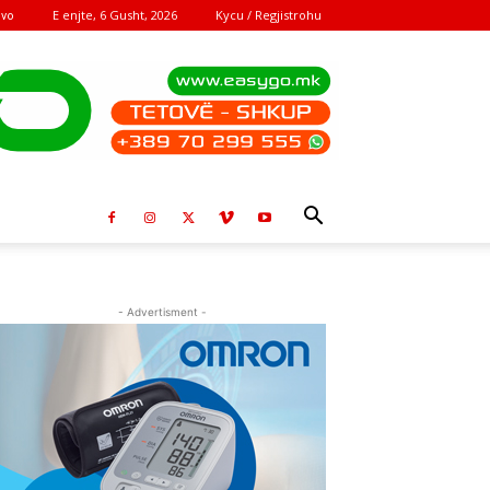
E enjte, 6 Gusht, 2026
Kycu / Regjistrohu
ovo
- Advertisment -