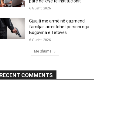
parë në krye të institucionit
6 Gusht, 2026
Gjuajti me armë në gazmend
familjar, arrestohet personi nga
Bogovina e Tetovës
6 Gusht, 2026
Më shumë
RECENT COMMENTS