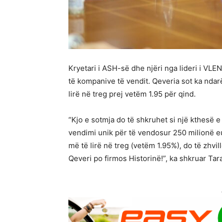
Kryetari i ASH-së dhe njëri nga lideri i VLE
të kompanive të vendit. Qeveria sot ka nda
lirë në treg prej vetëm 1.95 për qind.
“Kjo e sotmja do të shkruhet si një kthesë e 
vendimi unik për të vendosur 250 milionë 
më të lirë në treg (vetëm 1.95%), do të zhvi
Qeveri po firmos Historinë!”, ka shkruar Tara