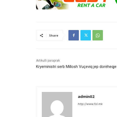
Share
Artikulli paraprak
Kryeministri serb Millosh Vuçeviq jep dorëheqje
admin02
http://www.fol.mk