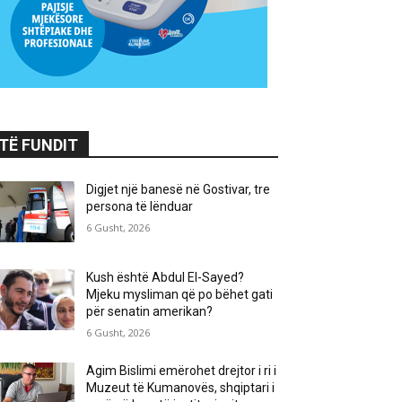
TË FUNDIT
Digjet një banesë në Gostivar, tre
persona të lënduar
6 Gusht, 2026
Kush është Abdul El-Sayed?
Mjeku mysliman që po bëhet gati
për senatin amerikan?
6 Gusht, 2026
Agim Bislimi emërohet drejtor i ri i
Muzeut të Kumanovës, shqiptari i