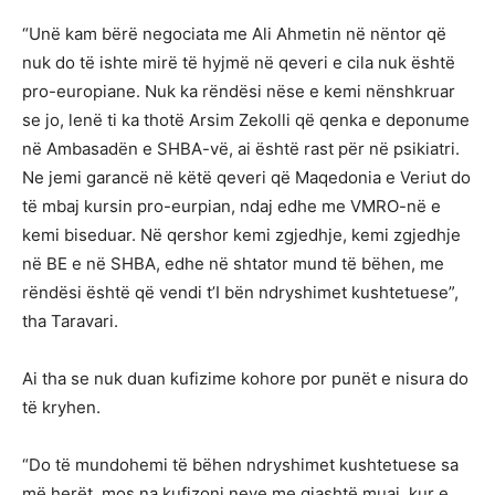
“Unë kam bërë negociata me Ali Ahmetin në nëntor që
nuk do të ishte mirë të hyjmë në qeveri e cila nuk është
pro-europiane. Nuk ka rëndësi nëse e kemi nënshkruar
se jo, lenë ti ka thotë Arsim Zekolli që qenka e deponume
në Ambasadën e SHBA-vë, ai është rast për në psikiatri.
Ne jemi garancë në këtë qeveri që Maqedonia e Veriut do
të mbaj kursin pro-eurpian, ndaj edhe me VMRO-në e
kemi biseduar. Në qershor kemi zgjedhje, kemi zgjedhje
në BE e në SHBA, edhe në shtator mund të bëhen, me
rëndësi është që vendi t’I bën ndryshimet kushtetuese”,
tha Taravari.
Ai tha se nuk duan kufizime kohore por punët e nisura do
të kryhen.
“Do të mundohemi të bëhen ndryshimet kushtetuese sa
më herët, mos na kufizoni neve me gjashtë muaj, kur e