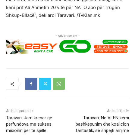
keni prit Ali Ahmetin 20 vite për NATO apo për rrugën
Shkup-Bllacë”, deklaroi Taravari. /TvKlan.mk
- Advertisment -
Artikulli paraprak
Artikulli tjetër
Taravari: Jam krenar që
Taravari: Në VLEN kemi
përfundova me sukses
bashkëpunim dhe koalicion
misionin për të sjellë
fantastik, së shpejti arrijmë