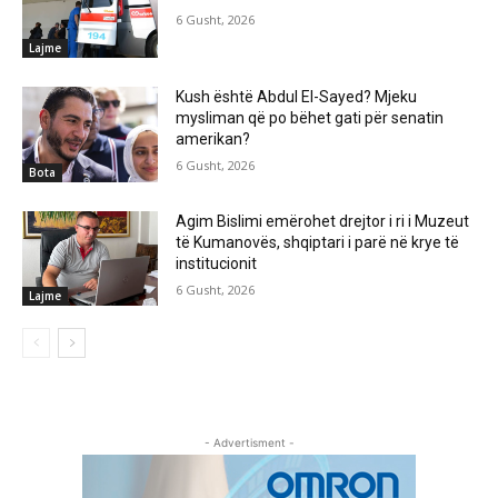
6 Gusht, 2026
Lajme
Kush është Abdul El-Sayed? Mjeku
mysliman që po bëhet gati për senatin
amerikan?
6 Gusht, 2026
Bota
Agim Bislimi emërohet drejtor i ri i Muzeut
të Kumanovës, shqiptari i parë në krye të
institucionit
6 Gusht, 2026
Lajme
- Advertisment -