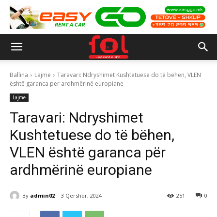
Ballina
Lajme
Taravari: Ndryshimet Kushtetuese do të bëhen, VLEN
është garanca për ardhmërinë europiane
Lajme
Taravari: Ndryshimet
Kushtetuese do të bëhen,
VLEN është garanca për
ardhmërinë europiane
By
admin02
3 Qershor, 2024
251
0