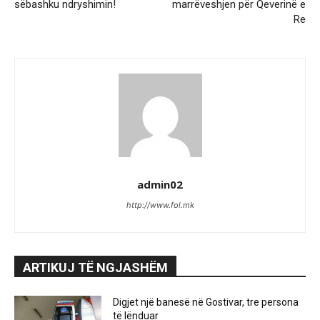
sëbashku ndryshimin!
marrëveshjen për Qeverinë e
Re
admin02
http://www.fol.mk
ARTIKUJ TË NGJASHËM
Digjet një banesë në Gostivar, tre persona
të lënduar