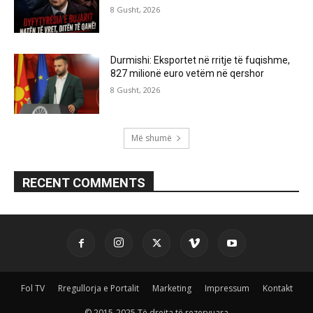
8 Gusht, 2026
Durmishi: Eksportet në rritje të fuqishme,
827 milionë euro vetëm në qershor
8 Gusht, 2026
Më shumë
RECENT COMMENTS
Fol TV
Rregullorja e Portalit
Marketing
Impressum
Kontakt
© 2015-2025 Të drejta të rezervuara