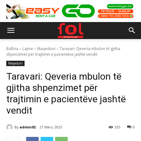
Ballina
Lajme
Maqedoni
Taravari: Qeveria mbulon të gjitha
shpenzimet për trajtimin e pacientëve jashtë vendit
Maqedoni
Taravari: Qeveria mbulon të
gjitha shpenzimet për
trajtimin e pacientëve jashtë
vendit
By
admin02
21 Mars, 2025
335
0