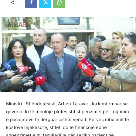
Ministri i Shëndetësisë, Arben Taravari, ka konfirmuar se
qeveria do të mbulojë plotësisht shpenzimet për trajtimin
e pacientëve të dërguar jashtë vendit. Përveç mbulimit të
kostove mjekësore, shteti do të financojë edhe
shpenzimet e dy familjarëve për secilin pacient që