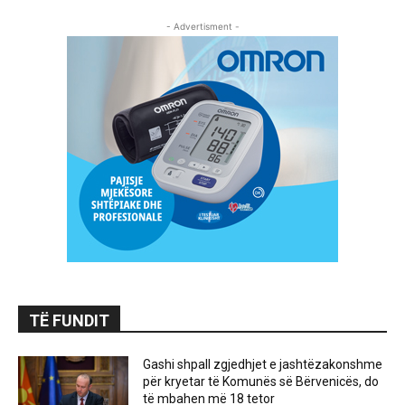
- Advertisment -
TË FUNDIT
Gashi shpall zgjedhjet e jashtëzakonshme
për kryetar të Komunës së Bërvenicës, do
të mbahen më 18 tetor