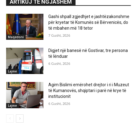
ARTIKUJ TË NGJASHËM
Gashi shpall zgjedhjet e jashtëzakonshme
për kryetar të Komunës së Bërvenicës, do
të mbahen më 18 tetor
7 Gusht, 2026
Maqedoni
Digjet një banesë në Gostivar, tre persona
të lënduar
6 Gusht, 2026
Lajme
Agim Bislimi emërohet drejtor i ri i Muzeut
të Kumanovës, shqiptari i parë në krye të
institucionit
6 Gusht, 2026
Lajme