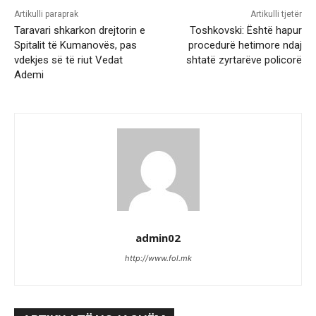
Artikulli paraprak
Artikulli tjetër
Taravari shkarkon drejtorin e
Toshkovski: Është hapur
Spitalit të Kumanovës, pas
procedurë hetimore ndaj
vdekjes së të riut Vedat
shtatë zyrtarëve policorë
Ademi
admin02
http://www.fol.mk