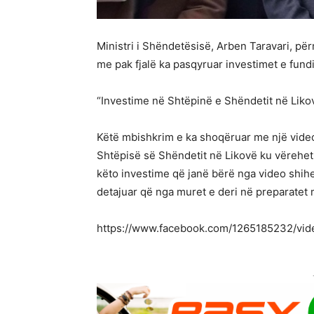
Ministri i Shëndetësisë, Arben Taravari, për
me pak fjalë ka pasqyruar investimet e fund
“Investime në Shtëpinë e Shëndetit në Likov
Këtë mbishkrim e ka shoqëruar me një video
Shtëpisë së Shëndetit në Likovë ku vërehe
këto investime që janë bërë nga video shihet
detajuar që nga muret e deri në preparatet
https://www.facebook.com/1265185232/vi