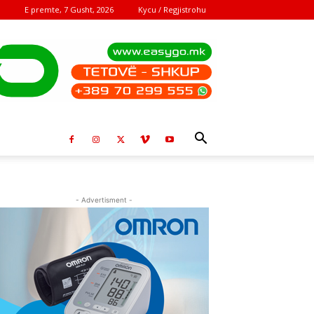
E premte, 7 Gusht, 2026
Kycu / Regjistrohu
- Advertisment -