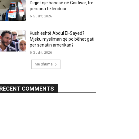
Digjet një banesë në Gostivar, tre
persona të lënduar
6 Gusht, 2026
Kush është Abdul El-Sayed?
Mjeku mysliman që po bëhet gati
për senatin amerikan?
6 Gusht, 2026
Më shumë
RECENT COMMENTS