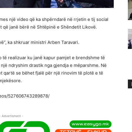
mes një video që ka shpërndarë në rrjetin e tij social
it që janë bërë në Shtëpinë e Shëndetit Likovë.
ë”, ka shkruar ministri Arben Taravari.
 të realizuar ku janë kapur pamjet e brendshme të
t një ndryshim drastik nga gjendja e mëparshme. Në
 qartë se bëhet fjalë për një rinovim të plotë e të
 mjekësore.
deos/527606743289878/
- Advertisment -