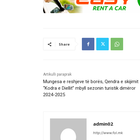
Share
Artikulli paraprak
Mungesa e reshjeve të borës, Qendra e skijimit
“Kodra e Diellit” mbyll sezonin turistik dimëror
2024-2025
admin02
http://www.fol.mk