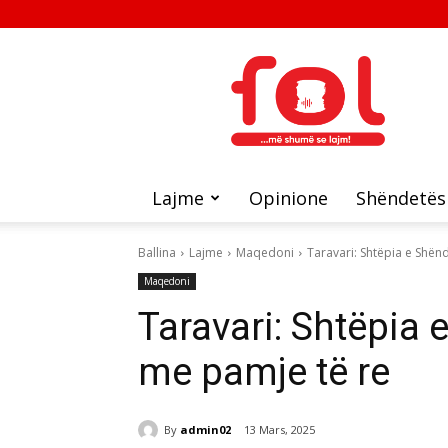
FOL
Lajme
Opinione
Shëndetës
Ballina
Lajme
Maqedoni
Taravari: Shtëpia e Shën
Maqedoni
Taravari: Shtëpia 
me pamje të re
By
admin02
13 Mars, 2025