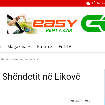
C
8
Tetovo
i
Magazina
Kulturë
Fol TV
detit në Likovë me pamje të re
e Shëndetit në Likovë
323
0