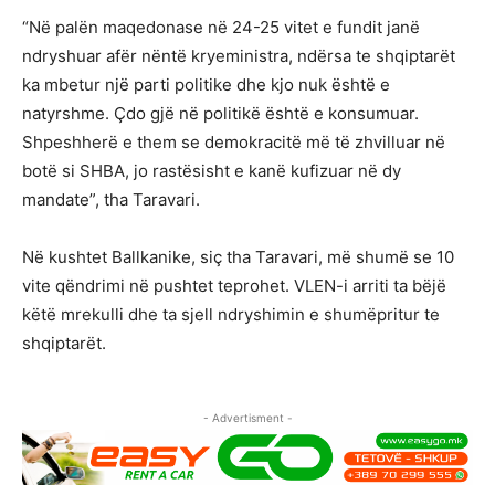
“Në palën maqedonase në 24-25 vitet e fundit janë
ndryshuar afër nëntë kryeministra, ndërsa te shqiptarët
ka mbetur një parti politike dhe kjo nuk është e
natyrshme. Çdo gjë në politikë është e konsumuar.
Shpeshherë e them se demokracitë më të zhvilluar në
botë si SHBA, jo rastësisht e kanë kufizuar në dy
mandate”, tha Taravari.
Në kushtet Ballkanike, siç tha Taravari, më shumë se 10
vite qëndrimi në pushtet teprohet. VLEN-i arriti ta bëjë
këtë mrekulli dhe ta sjell ndryshimin e shumëpritur te
shqiptarët.
- Advertisment -