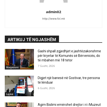
admin02
http://www.fol.mk
ARTIKUJ TË NGJASHËM
Gashi shpall zgjedhjet e jashtëzakonshme
për kryetar të Komunës së Bërvenicës, do
të mbahen më 18 tetor
7 Gusht, 2026
Maqedoni
Digjet një banesë në Gostivar, tre persona
të lënduar
6 Gusht, 2026
Lajme
Agim Bislimi emërohet drejtor i ri i Muzeut