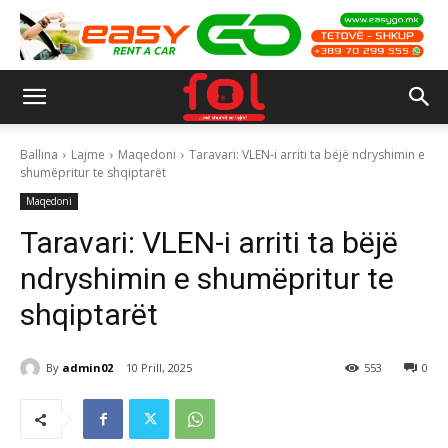
Ballina
Lajme
Maqedoni
Taravari: VLEN-i arriti ta bëjë ndryshimin e
shumëpritur te shqiptarët
Maqedoni
Taravari: VLEN-i arriti ta bëjë
ndryshimin e shumëpritur te
shqiptarët
By
admin02
10 Prill, 2025
553
0