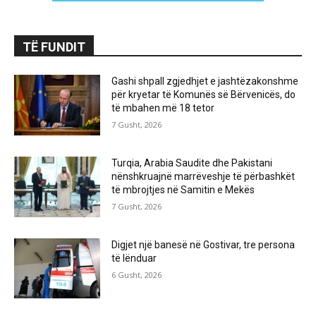
TË FUNDIT
Gashi shpall zgjedhjet e jashtëzakonshme
për kryetar të Komunës së Bërvenicës, do
të mbahen më 18 tetor
7 Gusht, 2026
Turqia, Arabia Saudite dhe Pakistani
nënshkruajnë marrëveshje të përbashkët
të mbrojtjes në Samitin e Mekës
7 Gusht, 2026
Digjet një banesë në Gostivar, tre persona
të lënduar
6 Gusht, 2026