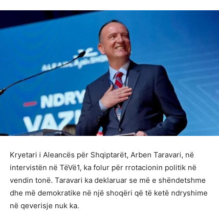
Kryetari i Aleancës për Shqiptarët, Arben Taravari, në
intervistën në TëVë1, ka folur për rrotacionin politik në
vendin tonë. Taravari ka deklaruar se më e shëndetshme
dhe më demokratike në një shoqëri që të ketë ndryshime
në qeverisje nuk ka.