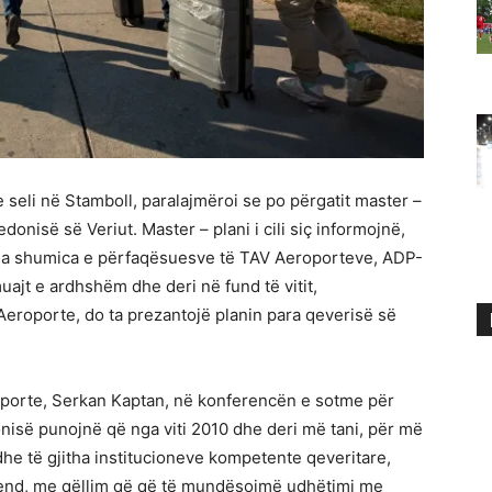
eli në Stamboll, paralajmëroi se po përgatit master –
onisë së Veriut. Master – plani i cili siç informojnë,
 nga shumica e përfaqësuesve të TAV Aeroporteve, ADP-
uajt e ardhshëm dhe deri në fund të vitit,
 Aeroporte, do ta prezantojë planin para qeverisë së
roporte, Serkan Kaptan, në konferencën e sotme për
nisë punojnë që nga viti 2010 dhe deri më tani, për më
he të gjitha institucioneve kompetente qeveritare,
ë vend, me qëllim që që të mundësojmë udhëtimi me