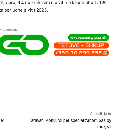
itje prej 4% në krahasim me vitin e kaluar dhe 17,196
a periudhë e vitit 2023.
- Advertisment -
Artikulli tjetër
për
Taravari: Konkursi për specializantët, pas dy
muajsh