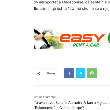
dy aeroportet e Maqedonisë, që është një rr
fluturime, që është 12% më shumë se e njëjt
Share
Artikulli paraprak
Taravari pyet Selën e Ahmetin: A tani u kujtuat 
“Balansuesin” e Gjuhën shqipe?