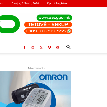
E enjte, 6 Gusht, 2026
Kycu / Regjistrohu
ovo
- Advertisment -