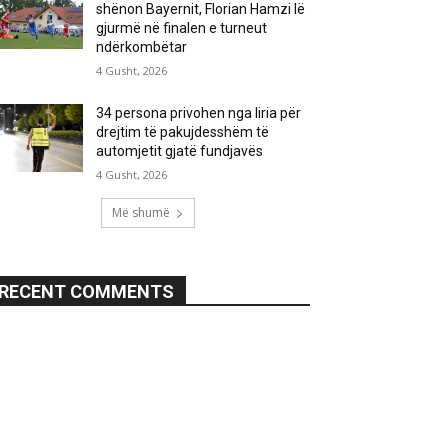
shënon Bayernit, Florian Hamzi lë
gjurmë në finalen e turneut
ndërkombëtar
4 Gusht, 2026
34 persona privohen nga liria për
drejtim të pakujdesshëm të
automjetit gjatë fundjavës
4 Gusht, 2026
Më shumë
RECENT COMMENTS