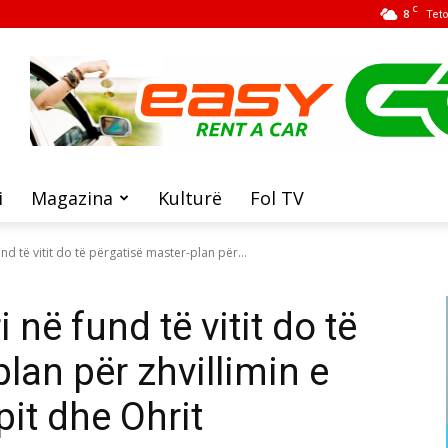
C
8
Tet
i
Magazina
Kulturë
Fol TV
d të vitit do të përgatisë master-plan për...
në fund të vitit do të
lan për zhvillimin e
pit dhe Ohrit