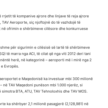
 rrjetit të kompanive ajrore dhe linjave të reja ajrore
t, TAV Aeroporte, siç njoftojnë do të vazhdojë të
it në ofrimin e shërbimeve cilësore dhe konkurruese
hme për sigurimin e cilësisë së lartë të shërbimeve
Q) të marra nga ACI, të cilat që nga viti 2012 deri tani
 nëntë herë, në kategorinë – aeroporti më i mirë nga 2
n e Evropës.
y aeroportet e Maqedonisë ka investuar mbi 300 milionë
 – në TAV Maqedoni punëson mbi 1.000 njerëz, si
itë simotra BTA, ATU, TAV Tehnoloxhis dhe TAV MOS.
porte ka shërbyer 2,1 milionë pasagjerë (2,128,981) në