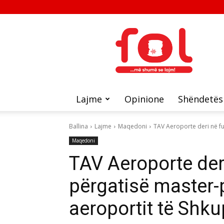
FOL
Lajme
Opinione
Shëndetës
Ballina
Lajme
Maqedoni
TAV Aeroporte deri në fun
Maqedoni
TAV Aeroporte deri 
përgatisë master-p
aeroportit të Shku