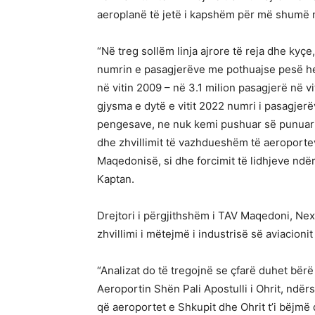
aeroplanë të jetë i kapshëm për më shumë 
“Në treg sollëm linja ajrore të reja dhe kyç
numrin e pasagjerëve me pothuajse pesë he
në vitin 2009 – në 3.1 milion pasagjerë në vi
gjysma e dytë e vitit 2022 numri i pasagjerëv
pengesave, ne nuk kemi pushuar së punuari
dhe zhvillimit të vazhdueshëm të aeroport
Maqedonisë, si dhe forcimit të lidhjeve nd
Kaptan.
Drejtori i përgjithshëm i TAV Maqedoni, Nexh
zhvillimi i mëtejmë i industrisë së aviacion
“Analizat do të tregojnë se çfarë duhet bë
Aeroportin Shën Pali Apostulli i Ohrit, ndër
që aeroportet e Shkupit dhe Ohrit t’i bëjmë