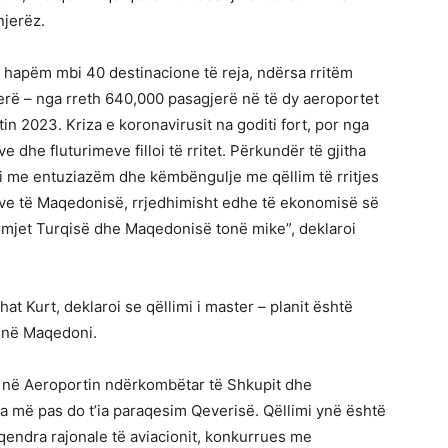
njerëz.
e, hapëm mbi 40 destinacione të reja, ndërsa rritëm
rë – nga rreth 640,000 pasagjerë në të dy aeroportet
tin 2023. Kriza e koronavirusit na goditi fort, por nga
e dhe fluturimeve filloi të rritet. Përkundër të gjitha
 me entuziazëm dhe këmbëngulje me qëllim të rritjes
eve të Maqedonisë, rrjedhimisht edhe të ekonomisë së
ërmjet Turqisë dhe Maqedonisë tonë mike”, deklaroi
at Kurt, deklaroi se qëllimi i master – planit është
it në Maqedoni.
rë në Aeroportin ndërkombëtar të Shkupit dhe
sa më pas do t’ia paraqesim Qeverisë. Qëllimi ynë është
 qendra rajonale të aviacionit, konkurrues me