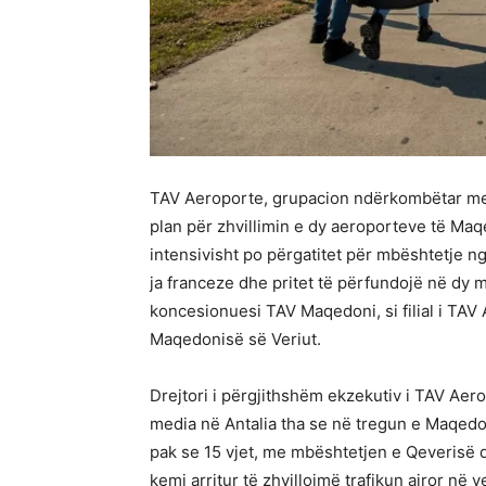
TAV Aeroporte, grupacion ndërkombëtar me s
plan për zhvillimin e dy aeroporteve të Maqed
intensivisht po përgatitet për mbështetje
ja franceze dhe pritet të përfundojë në dy m
koncesionuesi TAV Maqedoni, si filial i TAV
Maqedonisë së Veriut.
Drejtori i përgjithshëm ekzekutiv i TAV Ae
media në Antalia tha se në tregun e Maqedo
pak se 15 vjet, me mbështetjen e Qeverisë d
kemi arritur të zhvillojmë trafikun ajror n