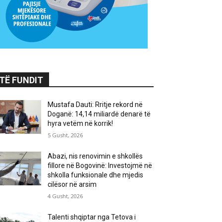
TË FUNDIT
Mustafa Dauti: Rritje rekord në
Doganë: 14,14 miliardë denarë të
hyra vetëm në korrik!
5 Gusht, 2026
Abazi, nis renovimin e shkollës
fillore në Bogovinë: Investojmë në
shkolla funksionale dhe mjedis
cilësor në arsim
4 Gusht, 2026
Talenti shqiptar nga Tetova i