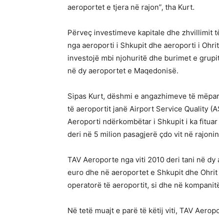
aeroportet e tjera në rajon”, tha Kurt.
Përveç investimeve kapitale dhe zhvillimit të
nga aeroporti i Shkupit dhe aeroporti i Ohri
investojë mbi njohuritë dhe burimet e grup
në dy aeroportet e Maqedonisë.
Sipas Kurt, dëshmi e angazhimeve të mëpars
të aeroportit janë Airport Service Quality (AS
Aeroporti ndërkombëtar i Shkupit i ka fituar
deri në 5 milion pasagjerë çdo vit në rajoni
TAV Aeroporte nga viti 2010 deri tani në d
euro dhe në aeroportet e Shkupit dhe Ohrit
operatorë të aeroportit, si dhe në kompan
Në tetë muajt e parë të këtij viti, TAV Aero