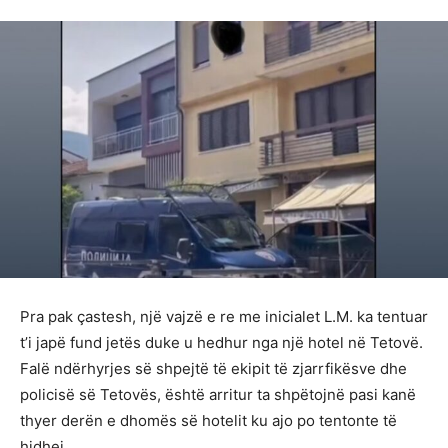
Pra pak çastesh, një vajzë e re me inicialet L.M. ka tentuar
t’i japë fund jetës duke u hedhur nga një hotel në Tetovë.
Falë ndërhyrjes së shpejtë të ekipit të zjarrfikësve dhe
policisë së Tetovës, është arritur ta shpëtojnë pasi kanë
thyer derën e dhomës së hotelit ku ajo po tentonte të
hidhej.