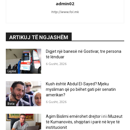
admin02
http://www.fol.mk
ARTIKUJ TË NGJASHËM
Digjet një banesë në Gostivar, tre persona
të lënduar
6 Gusht, 2026
Lajme
Kush është Abdul El-Sayed? Mjeku
mysliman që po bëhet gati për senatin
amerikan?
6 Gusht, 2026
Bota
Agim Bislimi emërohet drejtor i ri i Muzeut
të Kumanovës, shqiptari i parë në krye të
institucionit