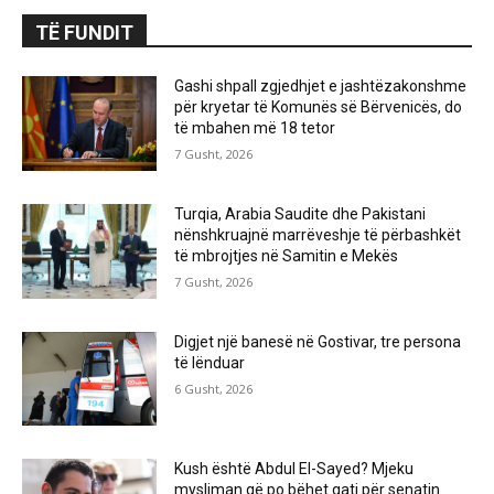
TË FUNDIT
Gashi shpall zgjedhjet e jashtëzakonshme
për kryetar të Komunës së Bërvenicës, do
të mbahen më 18 tetor
7 Gusht, 2026
Turqia, Arabia Saudite dhe Pakistani
nënshkruajnë marrëveshje të përbashkët
të mbrojtjes në Samitin e Mekës
7 Gusht, 2026
Digjet një banesë në Gostivar, tre persona
të lënduar
6 Gusht, 2026
Kush është Abdul El-Sayed? Mjeku
mysliman që po bëhet gati për senatin