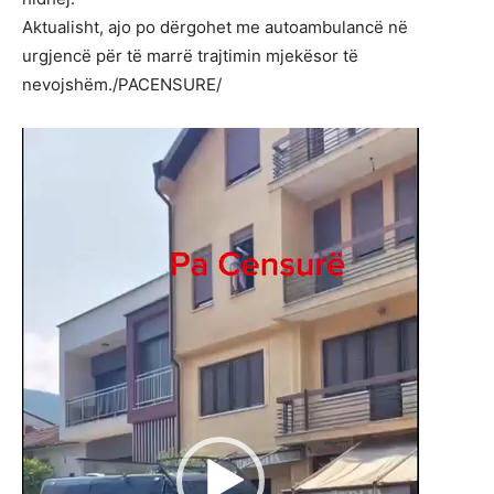
Aktualisht, ajo po dërgohet me autoambulancë në
urgjencë për të marrë trajtimin mjekësor të
nevojshëm./PACENSURE/
L
o
j
t
ë
s
V
i
d
e
o
s
h