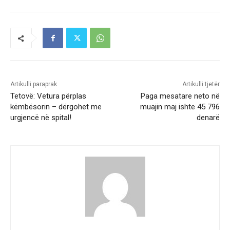
Artikulli paraprak
Artikulli tjetër
Tetovë: Vetura përplas
Paga mesatare neto në
këmbësorin – dërgohet me
muajin maj ishte 45 796
urgjencë në spital!
denarë