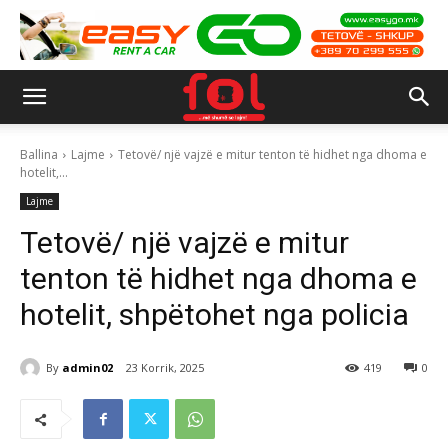
Ballina
Lajme
Tetovë/ një vajzë e mitur tenton të hidhet nga dhoma e
hotelit,...
Lajme
Tetovë/ një vajzë e mitur
tenton të hidhet nga dhoma e
hotelit, shpëtohet nga policia
By
admin02
23 Korrik, 2025
419
0