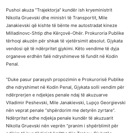
Pushoi akuza “Trajektorja” kundër ish kryeministrit
Nikolla Gruevski dhe ministri të Transportit, Mile
Janakievski që kishte të bënte me autostradat kineze
Milladinovc-Shtip dhe Kërçovë-Ohër. Prokuroria Publike
tërhoqi akuzën për shkak të vjetërsimit absolut. Gjykata
vendosi që të ndërpritet gjykimi. Këto vendime të dyja
organeve erdhën falë ndryshimeve të fundit në Kodin
Penal.
“Duke pasur parasysh propozimin e Prokurorisë Publike
dhe ndryshimet në Kodin Penal, Gjykata solli vendim për
ndërprerjen e ndjekjes penale ndaj të akuzuarve
Vlladimir Peshevski, Mile Janakievski, Lupço Georgievski
nën veprat penale “shpërdorim me detyrën zyrtare”.
Ndërpritet edhe ndjekja penale kundër të akuzuarit
Nikolla Gruevski nën veprën “pranim i shpërblimit për