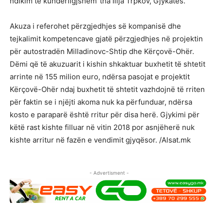
ndikim të kundërligjshëm”tha Ilija Trpkov, Gjykatës.
Akuza i referohet përzgjedhjes së kompanisë dhe
tejkalimit kompetencave gjatë përzgjedhjes në projektin
për autostradën Milladinovc-Shtip dhe Kërçovë-Ohër.
Dëmi që të akuzuarit i kishin shkaktuar buxhetit të shtetit
arrinte në 155 milion euro, ndërsa pasojat e projektit
Kërçovë-Ohër ndaj buxhetit të shtetit vazhdojnë të rriten
për faktin se i njëjti akoma nuk ka përfunduar, ndërsa
kosto e paraparë është rritur për disa herë. Gjykimi për
këtë rast kishte filluar në vitin 2018 por asnjëherë nuk
kishte arritur në fazën e vendimit gjyqësor. /Alsat.mk
- Advertisment -