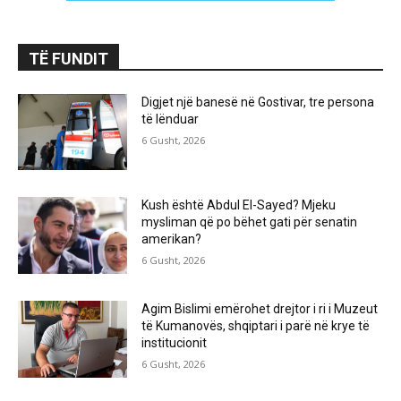
TË FUNDIT
Digjet një banesë në Gostivar, tre persona
të lënduar
6 Gusht, 2026
Kush është Abdul El-Sayed? Mjeku
mysliman që po bëhet gati për senatin
amerikan?
6 Gusht, 2026
Agim Bislimi emërohet drejtor i ri i Muzeut
të Kumanovës, shqiptari i parë në krye të
institucionit
6 Gusht, 2026