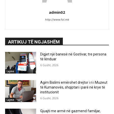
admin02
http://www.fol.mk
ARTIKUJ TË NGJASHËM
Digjet një banesë në Gostivar, tre persona
të lënduar
6 Gusht, 2026
Lajme
Agim Bislimi emërohet drejtor i ri i Muzeut
të Kumanovës, shqiptari i parë në krye të
institucionit
6 Gusht, 2026
Lajme
Gjuajti me armë në gazmend familjar,