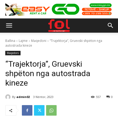
Ballina
Lajme
Maqedoni
“Trajektorja”, Gruevski shpëton nga
autostrada kineze
Maqedoni
“Trajektorja”, Gruevski
shpëton nga autostrada
kineze
By
admin02
3 Nëntor, 2023
557
0