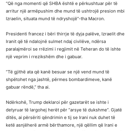
“Që nga momenti që SHBA është e përkushtuar për të
arritur një armëpushim dhe mund të ushtrojë presion mbi
Izraelin, situata mund të ndryshojë”-tha Macron.
Presidenti francez i bëri thirrje të dyja palëve, Izraelit dhe
Iranit që të ndalojnë sulmet ndaj civilëve, ndërsa
paralajmëroi se rrëzimi i regjimit në Teheran do të ishte
një veprim i rrezikshëm dhe i gabuar.
“Të gjithë ata që kanë besuar se një vend mund të
shpëtohet nga jashtë, përmes bombardimeve, kanë
gabuar rëndë,” tha ai.
Ndërkohë, Trump deklaroi për gazetarët se ishte i
detyruar të largohej herët për “arsye të dukshme”. Gjatë
ditës, ai përsëriti qëndrimin e tij se Irani nuk duhet të
ketë asnjëherë armë bërthamore, një qëllim që Irani e