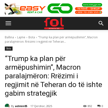
Ballina
Lajme
Bota
“Trump ka plan për armëpushimin”, Macron
paralajmëron: Rrëzimi i regjimit në Teheran...
Bota
“Trump ka plan për
armëpushimin”, Macron
paralajmëron: Rrëzimi i
regjimit në Teheran do të ishte
gabim strategjik
By
admin05
17 Qershor, 2025
892
0