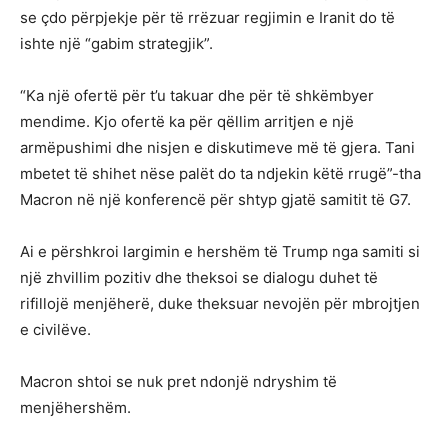
se çdo përpjekje për të rrëzuar regjimin e Iranit do të
ishte një “gabim strategjik”.
“Ka një ofertë për t’u takuar dhe për të shkëmbyer
mendime. Kjo ofertë ka për qëllim arritjen e një
armëpushimi dhe nisjen e diskutimeve më të gjera. Tani
mbetet të shihet nëse palët do ta ndjekin këtë rrugë”-tha
Macron në një konferencë për shtyp gjatë samitit të G7.
Ai e përshkroi largimin e hershëm të Trump nga samiti si
një zhvillim pozitiv dhe theksoi se dialogu duhet të
rifillojë menjëherë, duke theksuar nevojën për mbrojtjen
e civilëve.
Macron shtoi se nuk pret ndonjë ndryshim të
menjëhershëm.