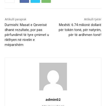
Artikulli paraprak
Artikulli tjetër
Durmishi: Masat e Qeverisë
Mexhiti: 6.74 milionë dollarë
dhanë rezultate, por pas
për tokën tonë, për natyrën,
përfundimit të tyre çmimet u
për të ardhmen tonë!
rikthyen në nivelin e
mëparshëm
admin02