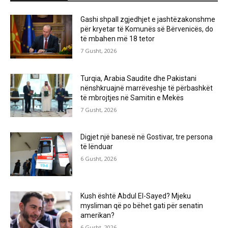
Gashi shpall zgjedhjet e jashtëzakonshme
për kryetar të Komunës së Bërvenicës, do
të mbahen më 18 tetor
7 Gusht, 2026
Turqia, Arabia Saudite dhe Pakistani
nënshkruajnë marrëveshje të përbashkët
të mbrojtjes në Samitin e Mekës
7 Gusht, 2026
Digjet një banesë në Gostivar, tre persona
të lënduar
6 Gusht, 2026
Kush është Abdul El-Sayed? Mjeku
mysliman që po bëhet gati për senatin
amerikan?
6 Gusht, 2026