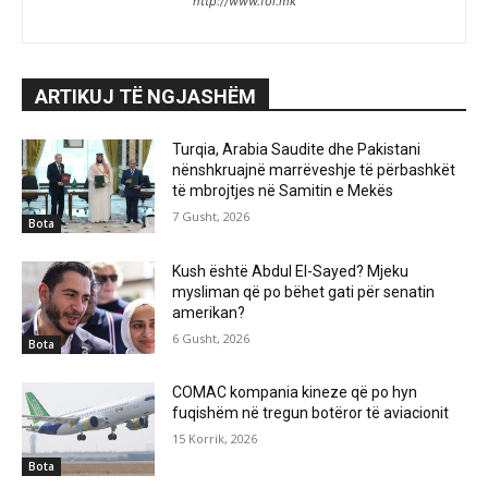
http://www.fol.mk
ARTIKUJ TË NGJASHËM
Turqia, Arabia Saudite dhe Pakistani
nënshkruajnë marrëveshje të përbashkët
të mbrojtjes në Samitin e Mekës
7 Gusht, 2026
Bota
Kush është Abdul El-Sayed? Mjeku
mysliman që po bëhet gati për senatin
amerikan?
6 Gusht, 2026
Bota
COMAC kompania kineze që po hyn
fuqishëm në tregun botëror të aviacionit
15 Korrik, 2026
Bota