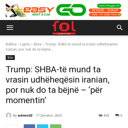
Ballina
Lajme
Bota
Trump: SHBA-të mund ta vrasin udhëheqësin
iranian, por nuk do ta bëjnë...
Bota
Trump: SHBA-të mund ta
vrasin udhëheqësin iranian,
por nuk do ta bëjnë – ‘për
momentin’
By
admin02
17 Qershor, 2025
853
0