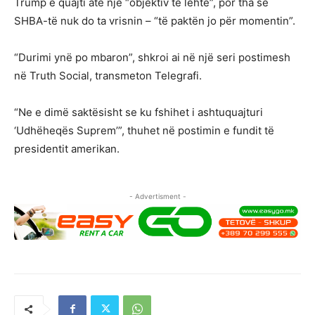
Trump e quajti atë një “objektiv të lehtë”, por tha se
SHBA-të nuk do ta vrisnin – “të paktën jo për momentin”.
“Durimi ynë po mbaron”, shkroi ai në një seri postimesh
në Truth Social, transmeton Telegrafi.
“Ne e dimë saktësisht se ku fshihet i ashtuquajturi
‘Udhëheqës Suprem’”, thuhet në postimin e fundit të
presidentit amerikan.
- Advertisment -