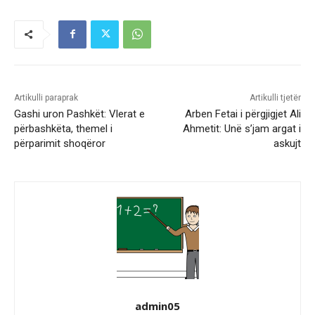
Artikulli paraprak
Artikulli tjetër
Gashi uron Pashkët: Vlerat e
Arben Fetai i përgjigjet Ali
përbashkëta, themel i
Ahmetit: Unë s’jam argat i
përparimit shoqëror
askujt
admin05