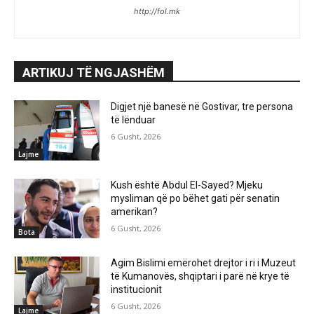
http://fol.mk
ARTIKUJ TË NGJASHËM
Digjet një banesë në Gostivar, tre persona
të lënduar
6 Gusht, 2026
Lajme
Kush është Abdul El-Sayed? Mjeku
mysliman që po bëhet gati për senatin
amerikan?
6 Gusht, 2026
Bota
Agim Bislimi emërohet drejtor i ri i Muzeut
të Kumanovës, shqiptari i parë në krye të
institucionit
6 Gusht, 2026
Lajme