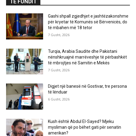
TË FUNDIT
Gashi shpall zgjedhjet e jashtëzakonshme
për kryetar të Komunës së Bërvenicës, do
të mbahen më 18 tetor
7 Gusht, 2026
Turqia, Arabia Saudite dhe Pakistani
nënshkruajnë marrëveshje të përbashkët
të mbrojtjes në Samitin e Mekës
7 Gusht, 2026
Digjet një banesë në Gostivar, tre persona
të lënduar
6 Gusht, 2026
Kush është Abdul El-Sayed? Mjeku
mysliman që po bëhet gati për senatin
amerikan?