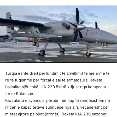
Turqia është drejt përfundimit të zhvillimit të një arme të
re të fuqishme për forcat e saj të armatosura. Raketa
balistike ajër-tokë IHA-230 është krijuar nga kompania
turke Roketsan.
Kjo raketë e avancuar përbën një hap të rëndësishëm në
rritjen e kapaciteteve sulmuese nga ajri, veçanërisht për
mjetet ajrore pa pilot (dronët). Raketa IHA-230 bazohet