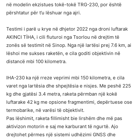
në modelin ekzistues tokë-tokë TRG-230, por është
përshtatur për t’u lëshuar nga ajri.
Testimi i parë u krye në dhjetor 2022 nga droni luftarak
AKINCI TİHA, i cili fluturoi nga Tsorlou në drejtim të
zonës së testimit në Sinop. Nga një lartësi prej 7.6 km, ai
lëshoi me sukses raketën, e cila goditi objektivin në
distancë mbi 100 kilometra.
IHA-230 ka një rreze veprimi mbi 150 kilometra, e cila
varet nga lartësia dhe shpejtësia e nisjes. Me peshë 225
kg dhe gjatësi 3.4 metra, raketa përmban një kokë
luftarake 42 kg me opsione fragmentimi, depërtuese ose
termobarike, në varësi të objektivit.
Pas lëshimit, raketa fillimisht bie lirshëm dhe më pas
aktivizon motorin e saj me karburant të ngurtë. Ajo
drejtohet përmes një sistemi udhëzimi GNSS dhe