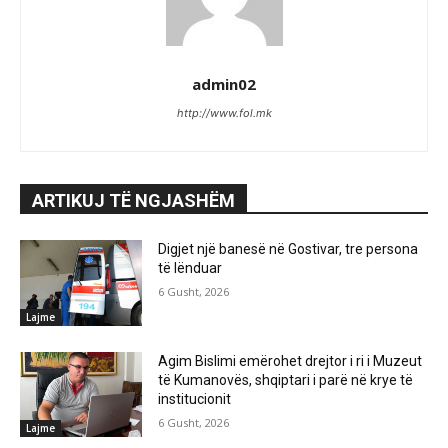
admin02
http://www.fol.mk
ARTIKUJ TË NGJASHËM
Digjet një banesë në Gostivar, tre persona
të lënduar
6 Gusht, 2026
Lajme
Agim Bislimi emërohet drejtor i ri i Muzeut
të Kumanovës, shqiptari i parë në krye të
institucionit
6 Gusht, 2026
Lajme