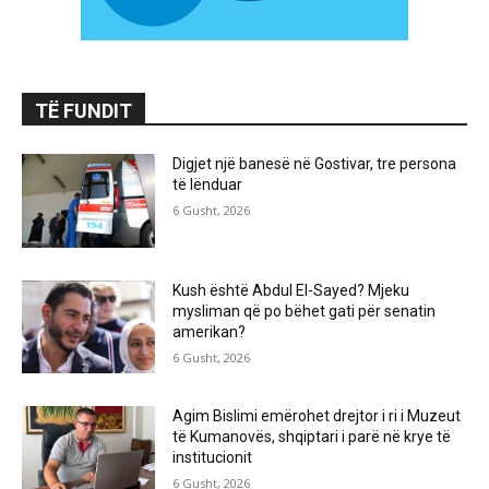
TË FUNDIT
Digjet një banesë në Gostivar, tre persona
të lënduar
6 Gusht, 2026
Kush është Abdul El-Sayed? Mjeku
mysliman që po bëhet gati për senatin
amerikan?
6 Gusht, 2026
Agim Bislimi emërohet drejtor i ri i Muzeut
të Kumanovës, shqiptari i parë në krye të
institucionit
6 Gusht, 2026