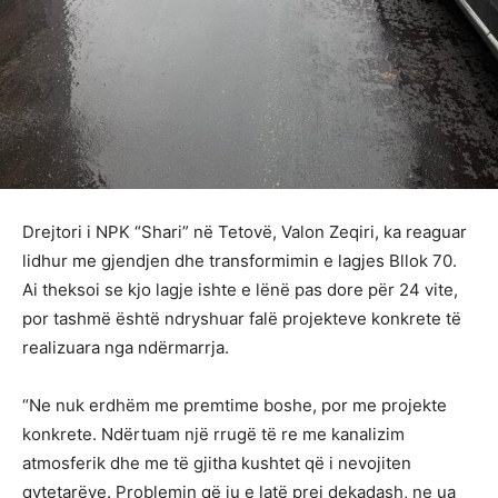
Drejtori i NPK “Shari” në Tetovë, Valon Zeqiri, ka reaguar
lidhur me gjendjen dhe transformimin e lagjes Bllok 70.
Ai theksoi se kjo lagje ishte e lënë pas dore për 24 vite,
por tashmë është ndryshuar falë projekteve konkrete të
realizuara nga ndërmarrja.
“Ne nuk erdhëm me premtime boshe, por me projekte
konkrete. Ndërtuam një rrugë të re me kanalizim
atmosferik dhe me të gjitha kushtet që i nevojiten
qytetarëve. Problemin që ju e latë prej dekadash, ne ua