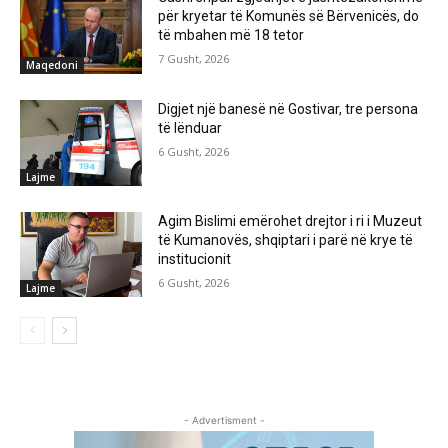
për kryetar të Komunës së Bërvenicës, do
të mbahen më 18 tetor
7 Gusht, 2026
Maqedoni
Digjet një banesë në Gostivar, tre persona
të lënduar
6 Gusht, 2026
Lajme
Agim Bislimi emërohet drejtor i ri i Muzeut
të Kumanovës, shqiptari i parë në krye të
institucionit
6 Gusht, 2026
Lajme
- Advertisment -