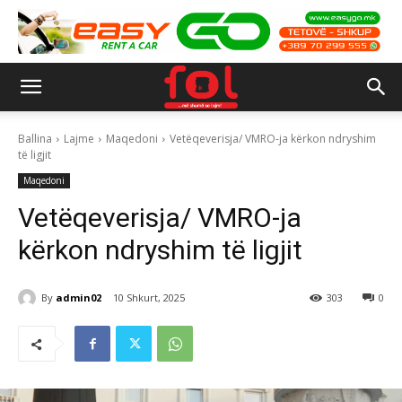
Ballina
Lajme
Maqedoni
Vetëqeverisja/ VMRO-ja kërkon ndryshim
të ligjit
Maqedoni
Vetëqeverisja/ VMRO-ja
kërkon ndryshim të ligjit
By
admin02
10 Shkurt, 2025
303
0