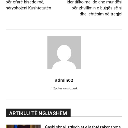
për çfarë bisedojmë,
identifikojmë ide dhe mundësi
ndryshojeni Kushtetutën
për zhvillimin e bujqësisë si
dhe lehtësim në tregje!
admin02
http://www.fol.mk
ARTIKUJ TË NGJASHËM
Gashi shpall zgjedhjet e jashtëzakonshme