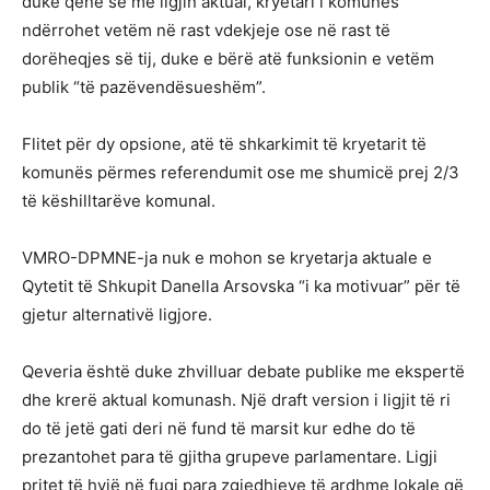
duke qenë se me ligjin aktual, kryetari i komunës
ndërrohet vetëm në rast vdekjeje ose në rast të
dorëheqjes së tij, duke e bërë atë funksionin e vetëm
publik “të pazëvendësueshëm”.
Flitet për dy opsione, atë të shkarkimit të kryetarit të
komunës përmes referendumit ose me shumicë prej 2/3
të këshilltarëve komunal.
VMRO-DPMNE-ja nuk e mohon se kryetarja aktuale e
Qytetit të Shkupit Danella Arsovska “i ka motivuar” për të
gjetur alternativë ligjore.
Qeveria është duke zhvilluar debate publike me ekspertë
dhe krerë aktual komunash. Një draft version i ligjit të ri
do të jetë gati deri në fund të marsit kur edhe do të
prezantohet para të gjitha grupeve parlamentare. Ligji
pritet të hyjë në fuqi para zgjedhjeve të ardhme lokale që