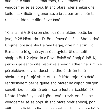
ditë është simbol i qëndresës, rezistencës dhe
vendosmërisë së popullit shqiptarë ndër shekuj dhe
kujton sakrificën e gjeneratave brez pas brezi për ta
realizuar idenë e rilindësve tanë
“Koalicioni VLEN uron shqiptarët anekënd botës ku
jetojnë 28 Nëntorin – Ditën e Pavarësisë së Shqipërisë.
Urojmë, presidentin Bajram Begaj, kryeministrin, Edi
Rama, dhe të gjithë zyrtarët e qytetarët e shtetit
shqiptarët 112 vjetorin e Pavarësisë së Shqipërisë. Kjo
përpos që është ditë historike shënon edhe finalizimin e
përpjekjeve të vazhdueshme dhe ëndrrën tonë
shekullore për një shtet etnik në këto troje. Kjo datë e
rëndësishëm për të gjithë shqiptarët na kujton thirrjen
senzibilizuese për të qëndruar e festuar bashkë. 28
Nëntori është symbol i qëndresës, rezistencës dhe
vendosmërisë së popullit shqiptarë ndër shekuj, por
gjithashtu është edhe një amanet për të vazhduar këtë