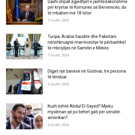
Gashi shpall zgjedhjet e jashtëzakonshme
për kryetar të Komunës së Bërvenicës, do
të mbahen më 18 tetor
7 Gusht, 2026
Turqia, Arabia Saudite dhe Pakistani
nënshkruajnë marrëveshje të përbashkët
të mbrojtjes në Samitin e Mekës
7 Gusht, 2026
Digjet një banesë në Gostivar, tre persona
të lënduar
6 Gusht, 2026
Kush është Abdul El-Sayed? Mjeku
mysliman që po bëhet gati për senatin
amerikan?
6 Gusht, 2026