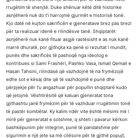
rrugëtim të shenjtë. Duke shënuar këtë ditë historike
asnjëherë nuk do t’i harrojmë gjurmët e historisë tonë.
Kjo datë në kujton sakrificën e gjeneratave brez pas brezi
për ta realizuar idenë e rilindësve tanë. Shqiptarët
asnjëherë nuk kanë fituar asgjë rastësisht e as nuk kanë
marrë dhuratë, por gjithçka ka qenë si rezultat i mundit,
punës dhe sakrificës të pashoqë nga ideolog e
kontribues si Sami Frashëri, Pashko Vasa, Ismail Qemali e
Hasan Tahsini, rilindasë që vazhdojnë të na frymëzojë
edhe sot e kësaj dite që të vazhdojmë e punë dhe
përpjekje për t’u angazhuar për popullin shqiptarë kudo
që jetojnë. Vështirësitë që kaluan gjeneratat tona
gjithashtu janë frymëzim për të vazhduar rrugëtimin tonë
të pastër kombëtar. Ky kalim ndër vite është mësimi më i
mirë për gjeneratat e sotshme, q shteti i pavarur kërkon
bashkëpunim për integrim, punë të pandalshme për
sigurimin e një jete sa më cilësore për të gjithë popujt,