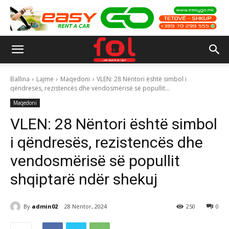
Ballina
Lajme
Maqedoni
VLEN: 28 Nëntori është simbol i
qëndresës, rezistencës dhe vendosmërisë së popullit...
Maqedoni
VLEN: 28 Nëntori është simbol
i qëndresës, rezistencës dhe
vendosmërisë së popullit
shqiptarë ndër shekuj
By
admin02
28 Nëntor, 2024
250
0