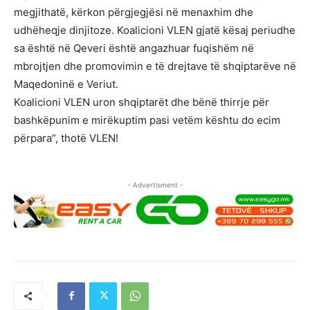
megjithatë, kërkon përgjegjësi në menaxhim dhe
udhëheqje dinjitoze. Koalicioni VLEN gjatë kësaj periudhe
sa është në Qeveri është angazhuar fuqishëm në
mbrojtjen dhe promovimin e të drejtave të shqiptarëve në
Maqedoninë e Veriut.
Koalicioni VLEN uron shqiptarët dhe bënë thirrje për
bashkëpunim e mirëkuptim pasi vetëm kështu do ecim
përpara”, thotë VLEN!
- Advertisment -