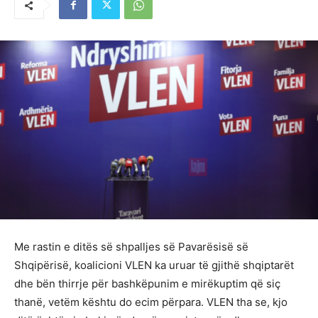
Me rastin e ditës së shpalljes së Pavarësisë së
Shqipërisë, koalicioni VLEN ka uruar të gjithë shqiptarët
dhe bën thirrje për bashkëpunim e mirëkuptim që siç
thanë, vetëm kështu do ecim përpara. VLEN tha se, kjo