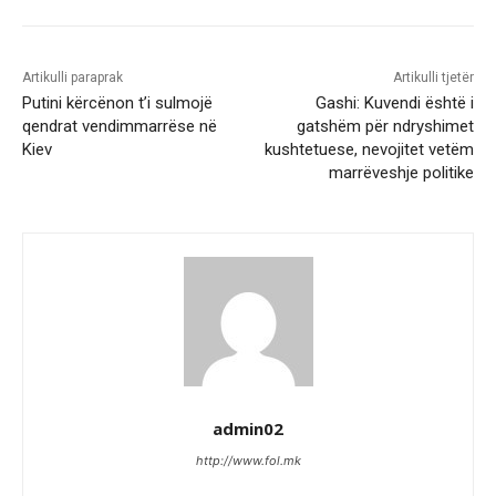
Artikulli paraprak
Artikulli tjetër
Putini kërcënon t’i sulmojë
Gashi: Kuvendi është i
qendrat vendimmarrëse në
gatshëm për ndryshimet
Kiev
kushtetuese, nevojitet vetëm
marrëveshje politike
admin02
http://www.fol.mk