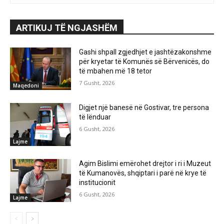
ARTIKUJ TË NGJASHËM
Gashi shpall zgjedhjet e jashtëzakonshme
për kryetar të Komunës së Bërvenicës, do
të mbahen më 18 tetor
7 Gusht, 2026
Maqedoni
Digjet një banesë në Gostivar, tre persona
të lënduar
6 Gusht, 2026
Lajme
Agim Bislimi emërohet drejtor i ri i Muzeut
të Kumanovës, shqiptari i parë në krye të
institucionit
6 Gusht, 2026
Lajme