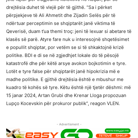
drejtësia duhet të vlejë për të gjithë. “Sa i përket
përpjekjeve të Ali Ahmetit dhe Zijadin Selës për të
ndërtuar perceptimin se shqiptarët janë viktima të
Qeverisë, duam t’ua themi troç: jeni të lexuar si abetare të
klasës së parë. Atyre fare nuk u interesojnë shqetësimet
e popullit shqiptar, por vetëm se si të shkaktojnë krizë
politike. BDI e di se në zgjedhjet lokale do të pësojë
katastrofë dhe për këtë arsye avokon bojkotimin e tyre.
Lotët e tyre false për shqiptarët janë hipokrizia më e
madhe politike. E gjithë drejtësia është e mbushur me
kuadro të kohës së tyre. Këtu është një tjetër dëshmi: më
15 janar 2024, Artan Grubi dhe Krenar Lloga propozuan
Lupço Kocevskin për prokuror publik”, reagon VLEN.
- Advertisment -