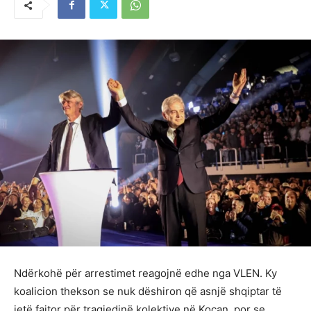
Ndërkohë për arrestimet reagojnë edhe nga VLEN. Ky
koalicion thekson se nuk dëshiron që asnjë shqiptar të
jetë fajtor për tragjedinë kolektive në Koçan, por se