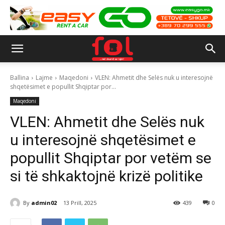
Ballina
Lajme
Maqedoni
VLEN: Ahmetit dhe Selës nuk u interesojnë
shqetësimet e popullit Shqiptar por...
Maqedoni
VLEN: Ahmetit dhe Selës nuk
u interesojnë shqetësimet e
popullit Shqiptar por vetëm se
si të shkaktojnë krizë politike
By
admin02
13 Prill, 2025
439
0