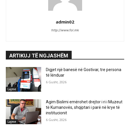
admin02
http://www.fol.mk
ARTIKUJ TË NGJASHËM
Digjet një banesë në Gostivar, tre persona
të lënduar
6 Gusht, 2026
Lajme
Agim Bislimi emërohet drejtor i ri i Muzeut
të Kumanovës, shqiptari i parë në krye të
institucionit
6 Gusht, 2026
Lajme