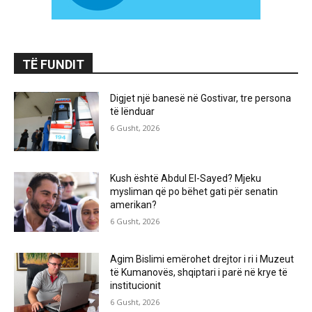
TË FUNDIT
Digjet një banesë në Gostivar, tre persona
të lënduar
6 Gusht, 2026
Kush është Abdul El-Sayed? Mjeku
mysliman që po bëhet gati për senatin
amerikan?
6 Gusht, 2026
Agim Bislimi emërohet drejtor i ri i Muzeut
të Kumanovës, shqiptari i parë në krye të
institucionit
6 Gusht, 2026