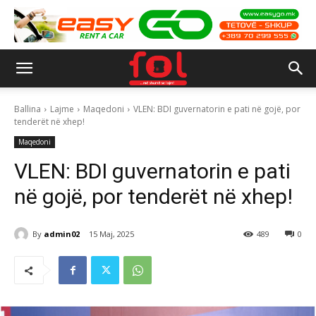
Ballina
Lajme
Maqedoni
VLEN: BDI guvernatorin e pati në gojë, por
tenderët në xhep!
Maqedoni
VLEN: BDI guvernatorin e pati
në gojë, por tenderët në xhep!
By
admin02
15 Maj, 2025
489
0