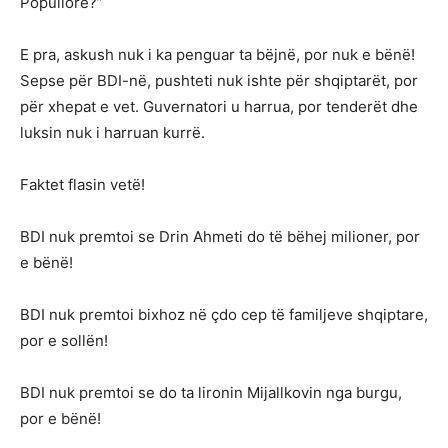
Popullore?”
E pra, askush nuk i ka penguar ta bëjnë, por nuk e bënë!
Sepse për BDI-në, pushteti nuk ishte për shqiptarët, por
për xhepat e vet. Guvernatori u harrua, por tenderët dhe
luksin nuk i harruan kurrë.
Faktet flasin vetë!
BDI nuk premtoi se Drin Ahmeti do të bëhej milioner, por
e bënë!
BDI nuk premtoi bixhoz në çdo cep të familjeve shqiptare,
por e sollën!
BDI nuk premtoi se do ta lironin Mijallkovin nga burgu,
por e bënë!