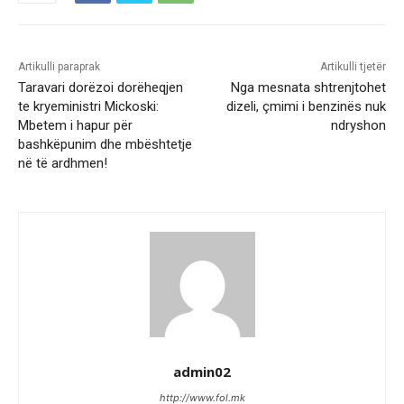
Artikulli paraprak
Artikulli tjetër
Taravari dorëzoi dorëheqjen
Nga mesnata shtrenjtohet
te kryeministri Mickoski:
dizeli, çmimi i benzinës nuk
Mbetem i hapur për
ndryshon
bashkëpunim dhe mbështetje
në të ardhmen!
admin02
http://www.fol.mk