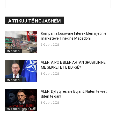
ARTIKUJ TË NGJASHËM
Kompania kosovare Interex blen rrjetin e
marketeve Tinex në Maqedoni
9 Gusht, 2026
Maqedoni
VLEN: A PO E BLEN ARTAN GRUBI LIRINË
ME SEKRETET E BDI-SË?
8 Gusht, 2026
Maqedoni
VLEN: Dyfytyrësia e Bujarit: Natën të vret,
ditën të qan!
8 Gusht, 2026
Maqedoni