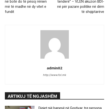
në botë do të pësoj rënien
tenderë” – VLEN akuzon BDI-
më të madhe në dy vitet e
në për pazare politike në dëm
fundit
të shqiptarëve
admin02
http://www.fol.mk
ARTIKUJ TË NGJASHËM
Digjet një banesë në Gostivar, tre persona