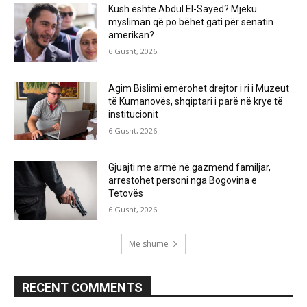
Kush është Abdul El-Sayed? Mjeku
mysliman që po bëhet gati për senatin
amerikan?
6 Gusht, 2026
Agim Bislimi emërohet drejtor i ri i Muzeut
të Kumanovës, shqiptari i parë në krye të
institucionit
6 Gusht, 2026
Gjuajti me armë në gazmend familjar,
arrestohet personi nga Bogovina e
Tetovës
6 Gusht, 2026
Më shumë
RECENT COMMENTS