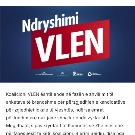
Koalicioni VLEN është ende në fazën e zhvillimit të
anketave të brendshme për përzgjedhjen e kandidatëve
për zgjedhjet lokale të vjeshtës, ndërsa emrat
përfundimtarë nuk janë shpallur ende zyrtarisht.
Megjithatë, sipas kryetarit të Komunës së Zhelinës dhe
përfaqësuesit të këtij koalicioni, Blerim Sejdiu, disa nga