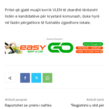
Pritet që gjatë muajit korrik VLEN të zbardhë tërësisht
listën e kandidatëve për kryetarë komunash, duke hyrë
në fazën përgatitore të fushatës zgjedhore lokale.
- Advertisment -
Artikulli paraprak
Artikulli tjetër
Raportohet se çmimi i naftës
“Regjistrimi u shit për