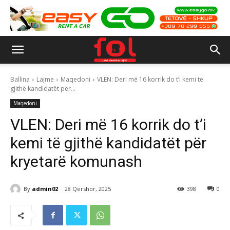
Ballina
Lajme
Maqedoni
VLEN: Deri më 16 korrik do t’i kemi të
gjithë kandidatët për...
Maqedoni
VLEN: Deri më 16 korrik do t’i
kemi të gjithë kandidatët për
kryetarë komunash
By
admin02
28 Qershor, 2025
398
0