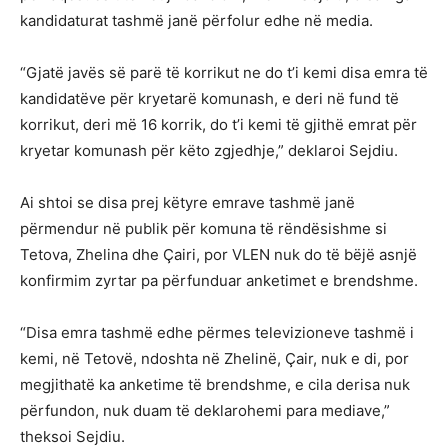
kandidaturat tashmë janë përfolur edhe në media.
“Gjatë javës së parë të korrikut ne do t’i kemi disa emra të
kandidatëve për kryetarë komunash, e deri në fund të
korrikut, deri më 16 korrik, do t’i kemi të gjithë emrat për
kryetar komunash për këto zgjedhje,” deklaroi Sejdiu.
Ai shtoi se disa prej këtyre emrave tashmë janë
përmendur në publik për komuna të rëndësishme si
Tetova, Zhelina dhe Çairi, por VLEN nuk do të bëjë asnjë
konfirmim zyrtar pa përfunduar anketimet e brendshme.
“Disa emra tashmë edhe përmes televizioneve tashmë i
kemi, në Tetovë, ndoshta në Zhelinë, Çair, nuk e di, por
megjithatë ka anketime të brendshme, e cila derisa nuk
përfundon, nuk duam të deklarohemi para mediave,”
theksoi Sejdiu.